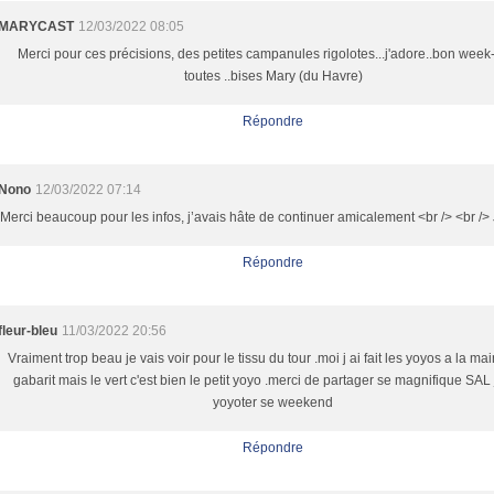
MARYCAST
12/03/2022 08:05
Merci pour ces précisions, des petites campanules rigolotes...j'adore..bon week
toutes ..bises Mary (du Havre)
Répondre
Nono
12/03/2022 07:14
Merci beaucoup pour les infos, j’avais hâte de continuer amicalement <br /> <br />
Répondre
fleur-bleu
11/03/2022 20:56
Vraiment trop beau je vais voir pour le tissu du tour .moi j ai fait les yoyos a la ma
gabarit mais le vert c'est bien le petit yoyo .merci de partager se magnifique SAL 
yoyoter se weekend
Répondre