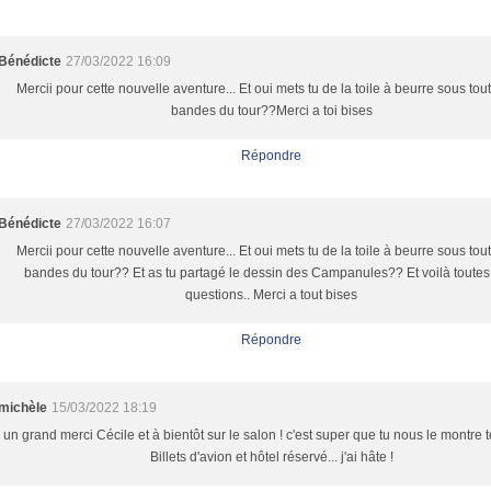
Bénédicte
27/03/2022 16:09
Mercii pour cette nouvelle aventure... Et oui mets tu de la toile à beurre sous tou
bandes du tour??Merci a toi bises
Répondre
Bénédicte
27/03/2022 16:07
Mercii pour cette nouvelle aventure... Et oui mets tu de la toile à beurre sous tou
bandes du tour?? Et as tu partagé le dessin des Campanules?? Et voilà toute
questions.. Merci a tout bises
Répondre
michèle
15/03/2022 18:19
un grand merci Cécile et à bientôt sur le salon ! c'est super que tu nous le montre t
Billets d'avion et hôtel réservé... j'ai hâte !