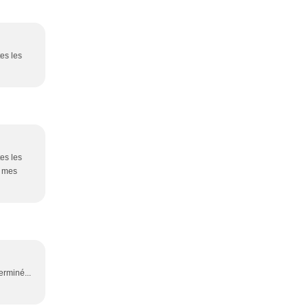
tes les
tes les
s mes
erminé...