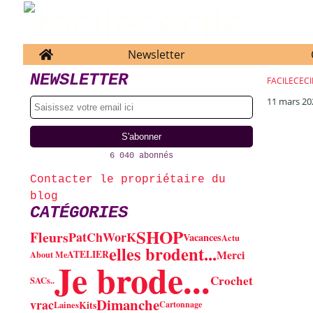
Home
Newsletter
NEWSLETTER
FACILECECI
11 mars 20
6 040 abonnés
Contacter le propriétaire du
blog
CATÉGORIES
SHOP
Fleurs
PatChWorK
Vacances
Actu
elles brodent...
Merci
ATELIER
About Me
Je brode...
Crochet
SACs..
Dimanche
vrac
Kits
Laines
Cartonnage