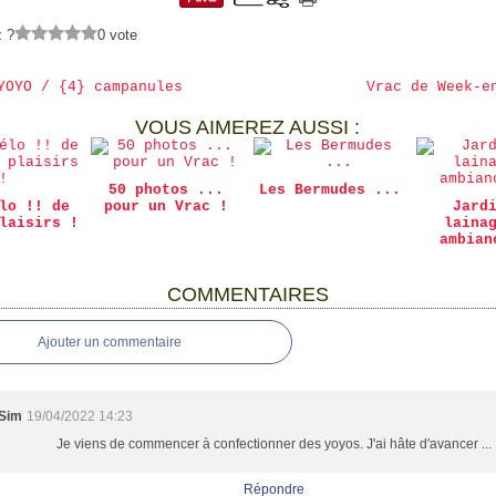
z ?
0 vote
YOYO / {4} campanules
Vrac de Week-e
VOUS AIMEREZ AUSSI :
50 photos ...
Les Bermudes ...
lo !! de
pour un Vrac !
Jard
laisirs !
laina
ambian
COMMENTAIRES
Ajouter un commentaire
Sim
19/04/2022 14:23
Je viens de commencer à confectionner des yoyos. J'ai hâte d'avancer ...
Répondre