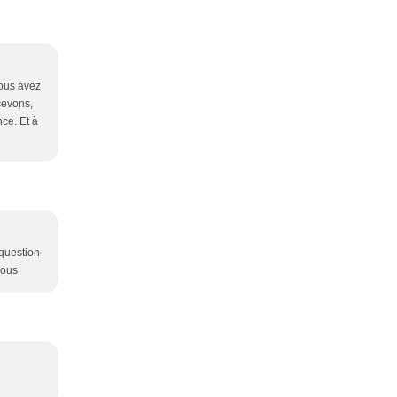
vous avez
cevons,
nce. Et à
 question
sous