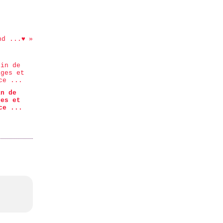
nd ...♥
in de
ges et
ce ...