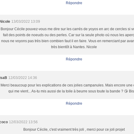
Répondre
Nicole
13/03/2022 13:09
Bonjour Cécile pouvez-vous me dire sur les carrés de yoyos en arc de cercles si 
fait des points de noeuds ou des perles. Car sur la seule photo où nous les aper
nous ne voyons pas très bien combien faut il en faire. Vous en remerciant par ava
très bientôt à Nantes. Nicole
Répondre
IsaB
12/03/2022 14:36
Merci beaucoup pour les explications de ces jolies campanules. Mais encore une
qui me vient... As-tu mis aussi de la toile à beurre sous toute la bande ? 😘 Bi
Répondre
coco
12/03/2022 13:56
Bonjour Cécile, c'est vraiment très joli , merci pour ce joli projet