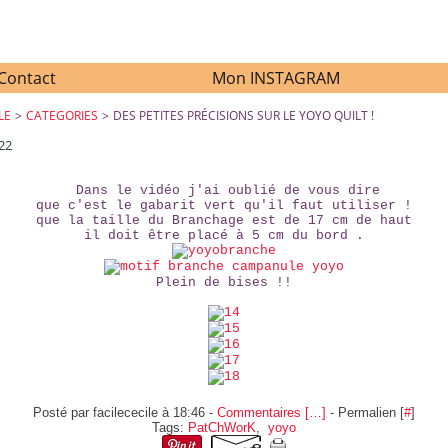
Contact
Mon INSTAGRAM
LE
>
CATEGORIES
>
DES PETITES PRÉCISIONS SUR LE YOYO QUILT !
22
DES PETITES PRÉCISIONS SUR LE YOYO QUILT !
Dans le vidéo j'ai oublié de vous dire
que c'est le gabarit vert qu'il faut utiliser !
que la taille du Branchage est de 17 cm de haut
il doit être placé à 5 cm du bord .
Plein de bises !!
Posté par facilececile à 18:46 -
Commentaires [
…
]
- Permalien [
#
]
Tags:
PatChWorK
,
yoyo