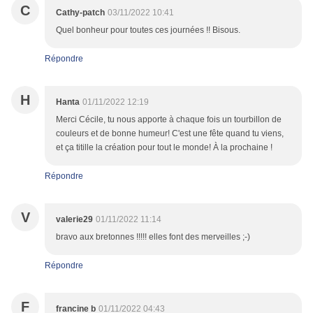
C
Cathy-patch
03/11/2022 10:41
Quel bonheur pour toutes ces journées !! Bisous.
Répondre
H
Hanta
01/11/2022 12:19
Merci Cécile, tu nous apporte à chaque fois un tourbillon de
couleurs et de bonne humeur! C'est une fête quand tu viens,
et ça titille la création pour tout le monde! À la prochaine !
Répondre
V
valerie29
01/11/2022 11:14
bravo aux bretonnes !!!!! elles font des merveilles ;-)
Répondre
F
francine b
01/11/2022 04:43