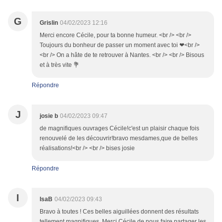
G
Grislin
04/02/2023 12:16
Merci encore Cécile, pour ta bonne humeur. <br /> <br />
Toujours du bonheur de passer un moment avec toi ❤<br />
<br /> On a hâte de te retrouver à Nantes. <br /> <br /> Bisous
et à très vite 💐
Répondre
J
josie b
04/02/2023 09:47
de magnifiques ouvrages Cécile!c'est un plaisir chaque fois
renouvelé de les découvrir!bravo mesdames,que de belles
réalisations!<br /> <br /> bises josie
Répondre
I
IsaB
04/02/2023 09:43
Bravo à toutes ! Ces belles aiguillées donnent des résultats
tellement magnifiques. Merci Cécile de nous faire partager les