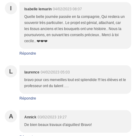
I
Isabelle lemarin
04/02/2023 08:07
Quelle belle journée passée en ta compagnie, Qui restera un
souvenir très particulier.. Le projet est génial, attachant, car
les tissus anciens et les bouquets ont une histoire.. Nous la
poursuivons, en suivant tes conseils précieux.. Merci à toi
cecile.. ❤️❤️❤️
Répondre
L
laurence
04/02/2023 05:03
bravo pour ces merveilles tout est splendide !!! les élèves et le
professeur ont du talent ….
Répondre
A
Annick
03/02/2023 19:27
De bien beaux travaux d'aiguilles! Bravo!