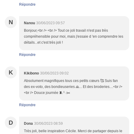
Répondre
N
Nanou
30/06/2023 09:57
Bonjour,<br /> <br /> Tout ce joli travail n'est pas très
compréhensible pour moi, mais j'essaie d 'en comprendre les
détails...et c'est très joli !
Répondre
K
Kikibono
30/06/2023 09:02
Absolument magnifiques tous ces petits cœurs 🥰 Suis fan
des ex-voto, des bondieuseries 🙏... Et des broderies....<br />
<br /> Douce journée 🧵🪡✂️
Répondre
D
Dona
30/06/2023 08:59
Très joli, belle inspiration Cécile. Merci de partager depuis le