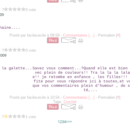
z ?
0 vote
009
A LA CHAINE....
Posté par facilececile à 09:59 -
Commentaires [
…
]
- Permalien [
#
]
z ?
0 vote
2009
J'AIME LA GALETTE...
Savez vous comment...?Quand elle est bien 
vec plein de couleurs!! Tra la la la lala
e!! je retombe en enfance , les filles!!! 
fite pour vous répondre ici à toutes,et v
que vos commentaires plein d'humour , de s
té,...
Posté par facilececile à 10:54 -
Commentaires [
…
]
- Permalien [
#
]
Tags:
Crochet
z ?
1 vote
1
2
3
4
>
>>