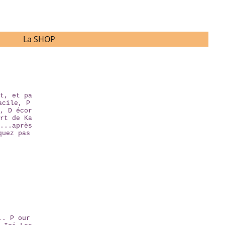
La SHOP
t, et pa
acile, P
, D écor
rt de Ka
...après
quez pas
.. P our