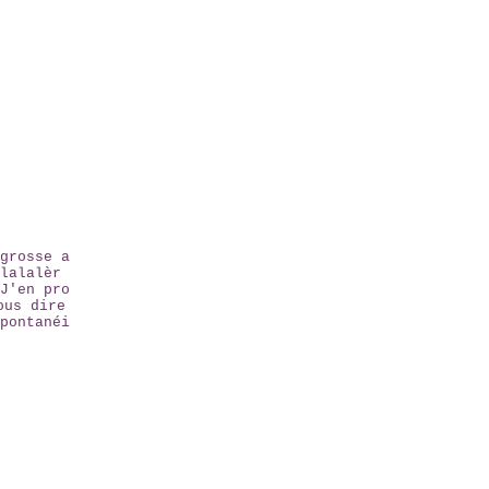
grosse a
lalalèr
J'en pro
ous dire
pontanéi