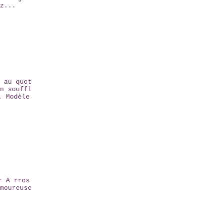
z...
 au quot
n souffl
. Modèle
r A rros
moureuse