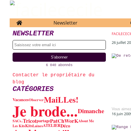
Home
Newsletter
NEWSLETTER
FACILECECI
26 juillet 2
6 040 abonnés
Contacter le propriétaire du
blog
CATÉGORIES
MaiLLes!
Vacances
Observer
Je brode...
Dimanche
Vous aime
16 juin 200
PatChWorK
Tricot
partage
SACs..
About Me
Déco
Kits
ATELIER
Les Kits
Laines