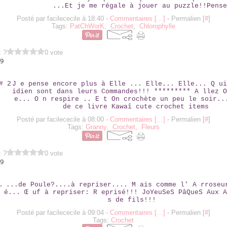
...Et je me régale à jouer au puzzle!!Pense
Posté par facilececile à 18:40 -
Commentaires [
…
]
- Permalien [
#
]
Tags:
PatChWorK
,
Crochet
,
Chlorophylle
z ?
0 vote
09
SALON # 2
J e pense encore plus à Elle ... Elle... Elle... Q ui
idien sont dans leurs Commandes!!! ********* A llez O
e... O n respire .. E t On crochète un peu le soir..
de ce livre Kawaî cute crochet items
Posté par facilececile à 08:00 -
Commentaires [
…
]
- Permalien [
#
]
Tags:
Granny
,
Crochet
,
Fleurs
z ?
0 vote
09
OEUF...
...de Poule?....à repriser.... M ais comme l' A rroseu
é... Œ uf à repriser: R eprisé!!! JoYeuSeS PâQueS Aux A
s de fils!!!
Posté par facilececile à 09:04 -
Commentaires [
…
]
- Permalien [
#
]
Tags:
Crochet