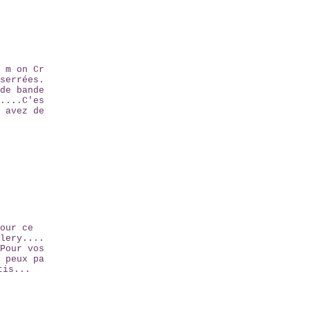
 m on Cr
serrées.
de bande
....C'es
 avez de
our ce
lery....
Pour vos
 peux pa
tis...