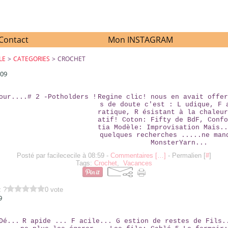
Contact
Mon INSTAGRAM
LE
>
CATEGORIES
>
CROCHET
009
DE RETOUR....# 2 -POTHOLDERS !
Regine clic! nous en avait offer
s de doute c'est : L udique, F 
ratique, R ésistant à la chaleur
atif! Coton: Fifty de BdF, Confo
tia Modèle: Improvisation Mais..
quelques recherches .....ne man
MonsterYarn...
Posté par facilececile à 08:59 -
Commentaires [
…
]
- Permalien [
#
]
Tags:
Crochet
,
Vacances
z ?
0 vote
9
RANGE DÉ...
R apide ... F acile... G estion de restes de Fils.