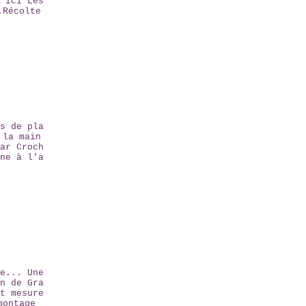
 Ici Les
.Récolte
s de pla
 la main
ar Croch
ne à l'a
e... Une
n de Gra
t mesure
montage