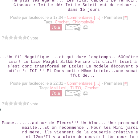
ne plus les égarer... Les fils: Cablé 5 Le fermoir:
Ciseaux : Ici Le dé: Ici Le SoLeiL est de retour..
dans 15 jours!
Posté par facilececile à 17:04 -
Commentaires [
…
]
- Permalien [
#
]
Tags:
Crochet
,
Chlorophylle
z ?
0 vote
MAUVE ...
Un fil Magnifique ...et qui dure longtemps...600mètre
isir! Le Lace Weight Silk& Merino cli clic!! teint à
s'est donc transformé en Étole! Le modèle découvert p
odile !: ICI !! Et Dans cette Même teinte...une semai
ffut de...
Posté par facilececile à 22:31 -
Commentaires [
…
]
- Permalien [
#
]
Tags:
MaiLLes!
,
TUTO
,
Crochet
z ?
0 vote
9
PETITE PAUSE...
....autour de Fleurs!!! Un bloc... Une promenad
maille...Et on recommence...Pour les Mini jardi
nd mère, ils viennent de la couserie créative e
nt 12mm!Il y a plein de possibilités pour le 