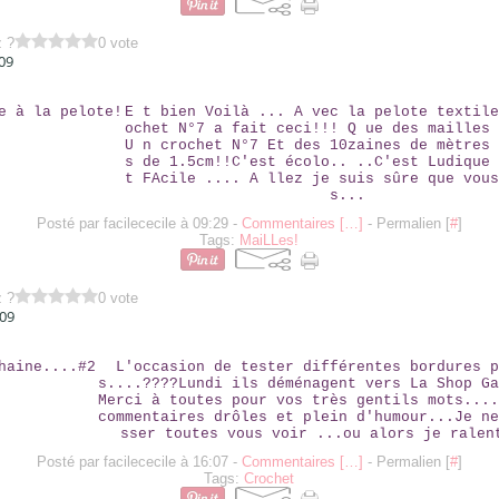
z ?
0 vote
09
RÉPONSE À LA PELOTE!
E t bien Voilà ... A vec la pelote textile
ochet N°7 a fait ceci!!! Q ue des mailles 
U n crochet N°7 Et des 10zaines de mètres 
s de 1.5cm!!C'est écolo.. ..C'est Ludique 
t FAcile .... A llez je suis sûre que vous
s...
Posté par facilececile à 09:29 -
Commentaires [
…
]
- Permalien [
#
]
Tags:
MaiLLes!
z ?
0 vote
009
A LA CHAINE....#2
L'occasion de tester différentes bordures p
s....????Lundi ils déménagent vers La Shop Ga
Merci à toutes pour vos très gentils mots....
commentaires drôles et plein d'humour...Je ne
sser toutes vous voir ...ou alors je ralen
Posté par facilececile à 16:07 -
Commentaires [
…
]
- Permalien [
#
]
Tags:
Crochet