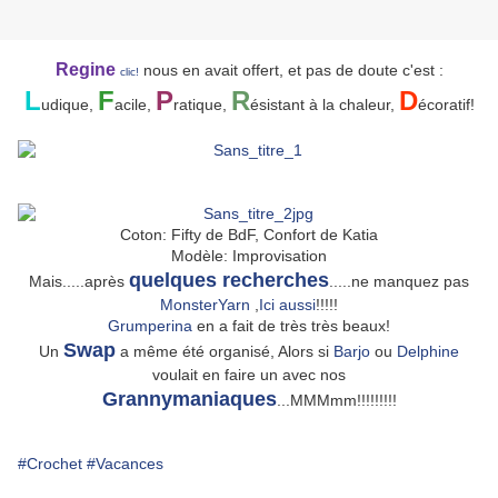
Regine
nous en avait offert, et pas de doute c'est :
clic!
L
F
P
R
D
udique,
acile,
ratique,
ésistant à la chaleur,
écoratif!
Coton: Fifty de BdF, Confort de Katia
Modèle: Improvisation
quelques recherches
Mais.....après
.....ne manquez pas
MonsterYarn
,
Ici aussi
!!!!!
Grumperina
en a fait de très très beaux!
Swap
Un
a même été organisé, Alors si
Barjo
ou
Delphine
voulait en faire un avec nos
Grannymaniaques
...MMMmm!!!!!!!!!
#Crochet
#Vacances