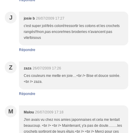
Répondre
J
josie b
26/07/2009 17:27
c'est super joli!très coloré!ressortir les cotons et les crochets
rangés!!!non,pas encore!mes broderies n'avancent pas
vite!bisous
Répondre
Z
zaza
26/07/2009 17:26
Ces couleurs me mette en joie....<br /> Bise et douce soirée.
<br /> zaza.
Répondre
M
Malou
26/07/2009 17:18
J'en avais vu chez nos amies japonnaises et cela me tentait
beaucoup. <br /> <br /> Maintenant, y'a pas de doute..........les
crochets sortiront de leurs étuis.<br /> <br /> Merci pour ces