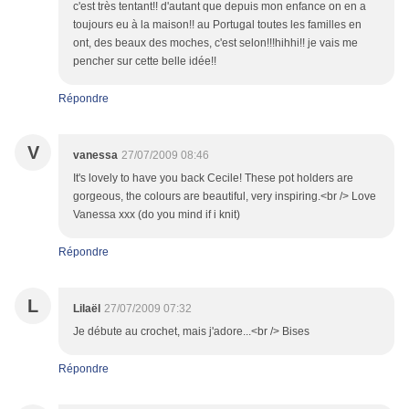
c'est très tentant!! d'autant que depuis mon enfance on en a
toujours eu à la maison!! au Portugal toutes les familles en
ont, des beaux des moches, c'est selon!!!hihhi!! je vais me
pencher sur cette belle idée!!
Répondre
V
vanessa
27/07/2009 08:46
It's lovely to have you back Cecile! These pot holders are
gorgeous, the colours are beautiful, very inspiring.<br /> Love
Vanessa xxx (do you mind if i knit)
Répondre
L
Lilaël
27/07/2009 07:32
Je débute au crochet, mais j'adore...<br /> Bises
Répondre