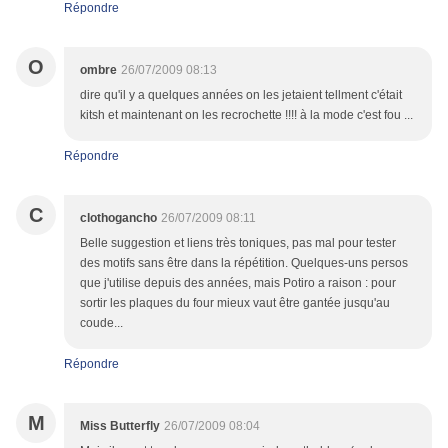
Répondre
O
ombre
26/07/2009 08:13
dire qu'il y a quelques années on les jetaient tellment c'était
kitsh et maintenant on les recrochette !!!! à la mode c'est fou ...
Répondre
C
clothogancho
26/07/2009 08:11
Belle suggestion et liens très toniques, pas mal pour tester
des motifs sans être dans la répétition. Quelques-uns persos
que j'utilise depuis des années, mais Potiro a raison : pour
sortir les plaques du four mieux vaut être gantée jusqu'au
coude...
Répondre
M
Miss Butterfly
26/07/2009 08:04