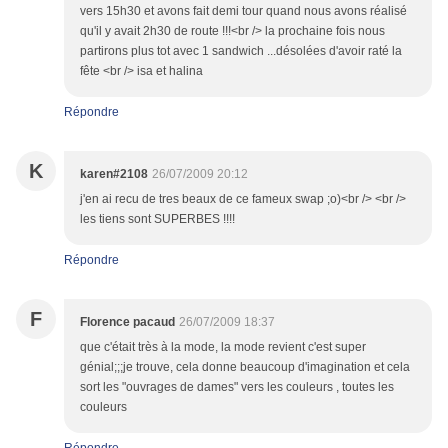
vers 15h30 et avons fait demi tour quand nous avons réalisé
qu'il y avait 2h30 de route !!!<br /> la prochaine fois nous
partirons plus tot avec 1 sandwich ...désolées d'avoir raté la
fête <br /> isa et halina
Répondre
K
karen#2108
26/07/2009 20:12
j'en ai recu de tres beaux de ce fameux swap ;o)<br /> <br />
les tiens sont SUPERBES !!!!
Répondre
F
Florence pacaud
26/07/2009 18:37
que c'était très à la mode, la mode revient c'est super
génial;;;je trouve, cela donne beaucoup d'imagination et cela
sort les "ouvrages de dames" vers les couleurs , toutes les
couleurs