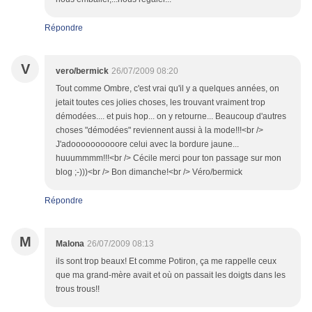
Répondre
V
vero/bermick
26/07/2009 08:20
Tout comme Ombre, c'est vrai qu'il y a quelques années, on
jetait toutes ces jolies choses, les trouvant vraiment trop
démodées.... et puis hop... on y retourne... Beaucoup d'autres
choses "démodées" reviennent aussi à la mode!!!<br />
J'adoooooooooore celui avec la bordure jaune...
huuummmm!!!<br /> Cécile merci pour ton passage sur mon
blog ;-)))<br /> Bon dimanche!<br /> Véro/bermick
Répondre
M
Malona
26/07/2009 08:13
ils sont trop beaux! Et comme Potiron, ça me rappelle ceux
que ma grand-mère avait et où on passait les doigts dans les
trous trous!!