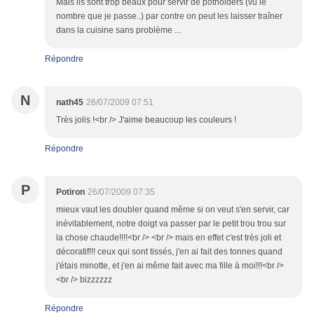
Mais ils sont trop beaux pour servir de potholders (vu le
nombre que je passe..) par contre on peut les laisser traîner
dans la cuisine sans problème ...
Répondre
N
nath45
26/07/2009 07:51
Très jolis !<br /> J'aime beaucoup les couleurs !
Répondre
P
Potiron
26/07/2009 07:35
mieux vaut les doubler quand même si on veut s'en servir, car
inévitablement, notre doigt va passer par le petit trou trou sur
la chose chaude!!!!<br /> <br /> mais en effet c'est très joli et
décoratif!!! ceux qui sont tissés, j'en ai fait des tonnes quand
j'étais minotte, et j'en ai même fait avec ma fille à moi!!!<br />
<br /> bizzzzzz
Répondre