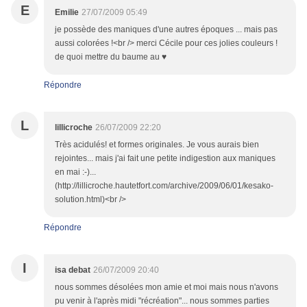
E
Emilie
27/07/2009 05:49
je possède des maniques d'une autres époques ... mais pas
aussi colorées !<br /> merci Cécile pour ces jolies couleurs !
de quoi mettre du baume au ♥
Répondre
L
lillicroche
26/07/2009 22:20
Très acidulés! et formes originales. Je vous aurais bien
rejointes... mais j'ai fait une petite indigestion aux maniques
en mai :-)...
(http://lillicroche.hautetfort.com/archive/2009/06/01/kesako-
solution.html)<br />
Répondre
I
isa debat
26/07/2009 20:40
nous sommes désolées mon amie et moi mais nous n'avons
pu venir à l'après midi "récréation"... nous sommes parties