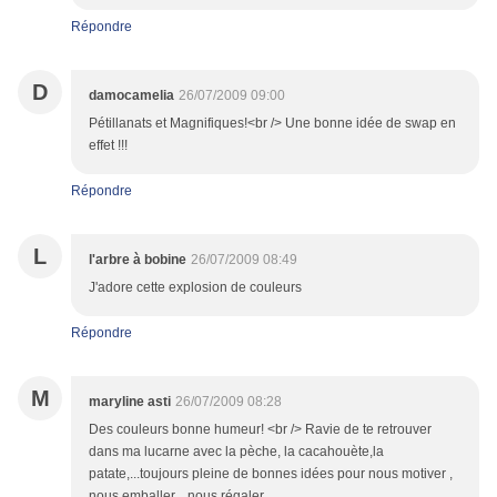
Répondre
D
damocamelia
26/07/2009 09:00
Pétillanats et Magnifiques!<br /> Une bonne idée de swap en
effet !!!
Répondre
L
l'arbre à bobine
26/07/2009 08:49
J'adore cette explosion de couleurs
Répondre
M
maryline asti
26/07/2009 08:28
Des couleurs bonne humeur! <br /> Ravie de te retrouver
dans ma lucarne avec la pèche, la cacahouète,la
patate,...toujours pleine de bonnes idées pour nous motiver ,
nous emballer,...nous régaler...