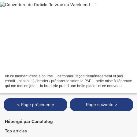
en ce moment c'est la course ... cartonner( façon déménagement et pas
créatif ...hi hi hi !!!) / broder / préparer le salon le PAF ... belle mise à l'épreuve
qui me met en joie ... la broderie prend une belle place ! et ce nouveau
Projet de JDM , en lainages...
< Page précédente
Page suivante >
Hébergé par Canalblog
Top articles