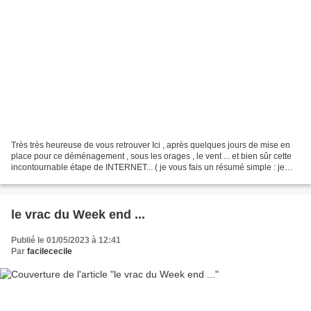
Très très heureuse de vous retrouver Ici , après quelques jours de mise en
place pour ce déménagement , sous les orages , le vent ... et bien sûr cette
incontournable étape de INTERNET... ( je vous fais un résumé simple : je
peux surfer si je n'allume...
le vrac du Week end ...
Publié le 01/05/2023 à 12:41
Par
facilececile