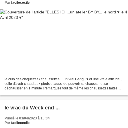
Par
facilececile
le club des claquettes / chaussettes ... un vrai Gang ! ♥ et une vraie attitude ,
celle d'avoir chaud aux pieds et aussi de pouvoir se chausser et se
déchausser en 1 minute ! remarquez tout de même les chaussettes faites
maison par Valérie ! Le 1ère fois...
le vrac du Week end ...
Publié le 03/04/2023 à 13:04
Par
facilececile