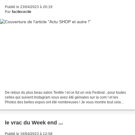
Publié le 23/04/2023 à 20:19
Par
facilececile
De retour du plus beau salon Textile ! et ce fut un vrai Festival , pour toutes
celles qui suivent Instagram vous avez été géniales sur la com ! et les
Photos des belles expos ont été nombreuses ! Je vous montre tout cela
demain !! Alors les Actus : La...
le vrac du Week end ...
Publié le 16/04/2023 à 12:58