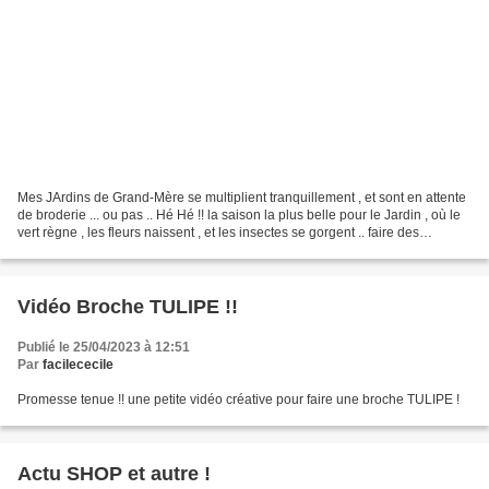
Mes JArdins de Grand-Mère se multiplient tranquillement , et sont en attente
de broderie ... ou pas .. Hé Hé !! la saison la plus belle pour le Jardin , où le
vert règne , les fleurs naissent , et les insectes se gorgent .. faire des
bouquets de tout...
Vidéo Broche TULIPE !!
Publié le 25/04/2023 à 12:51
Par
facilececile
Promesse tenue !! une petite vidéo créative pour faire une broche TULIPE !
Actu SHOP et autre !