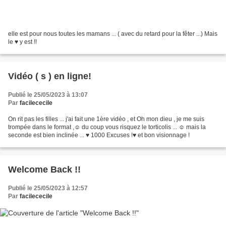
elle est pour nous toutes les mamans ... ( avec du retard pour la fêter ...) Mais
le ♥ y est !!
Vidéo ( s ) en ligne!
Publié le 25/05/2023 à 13:07
Par
facilececile
On rit pas les filles ... j'ai fait une 1ère vidéo , et Oh mon dieu , je me suis
trompée dans le format ,☺ du coup vous risquez le torticolis ... ☺ mais la
seconde est bien inclinée ... ♥ 1000 Excuses !♥ et bon visionnage !
Welcome Back !!
Publié le 25/05/2023 à 12:57
Par
facilececile