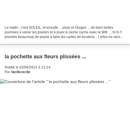
Le matin , c'est SOLEIL, et ensuite ... pluie et Orages ..; de bien belles
journées à varier les plaisirs et à jouer à cache cache avec le Wifi ...; hi hi !!
prendre beaucoup de plaisir à faire les cartes de boutons .. ( elles ne seront
en vente qu'à...
la pochette aux fleurs plissées ...
Publié le 03/06/2023 à 13:14
Par
facilececile