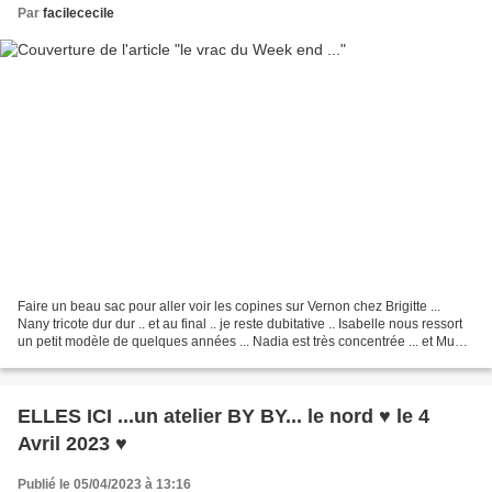
Par
facilececile
Faire un beau sac pour aller voir les copines sur Vernon chez Brigitte ...
Nany tricote dur dur .. et au final .. je reste dubitative .. Isabelle nous ressort
un petit modèle de quelques années ... Nadia est très concentrée ... et Mumu
fait joujou ......
ELLES ICI ...un atelier BY BY... le nord ♥ le 4
Avril 2023 ♥
Publié le 05/04/2023 à 13:16