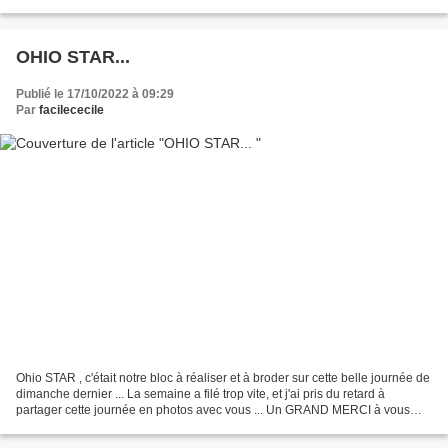
tes fleurs...
OHIO STAR...
Publié le 17/10/2022 à 09:29
Par
facilececile
Ohio STAR , c'était notre bloc à réaliser et à broder sur cette belle journée de
dimanche dernier ... La semaine a filé trop vite, et j'ai pris du retard à
partager cette journée en photos avec vous ... Un GRAND MERCI à vous
toutes pour cette belle journée...