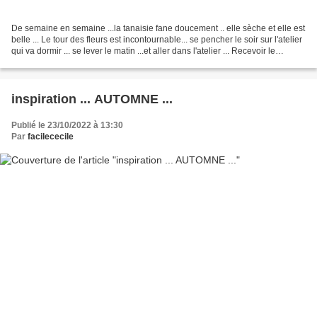
De semaine en semaine ...la tanaisie fane doucement .. elle sèche et elle est
belle ... Le tour des fleurs est incontournable... se pencher le soir sur l'atelier
qui va dormir ... se lever le matin ...et aller dans l'atelier ... Recevoir le
superbe Livre...
inspiration ... AUTOMNE ...
Publié le 23/10/2022 à 13:30
Par
facilececile