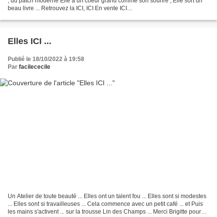
, du patch moderne Elle a un coeur grand comme son sourire , Elle sort un
beau livre ... Retrouvez la ICI, ICI En vente ICI
************************************ ***********************...
Elles ICI ...
Publié le 18/10/2022 à 19:58
Par
facilececile
Un Atelier de toute beauté ... Elles ont un talent fou ... Elles sont si modestes
... Elles sont si travailleuses ... Cela commence avec un petit café ... et Puis
les mains s'activent ... sur la trousse Lin des Champs ... Merci Brigitte pour