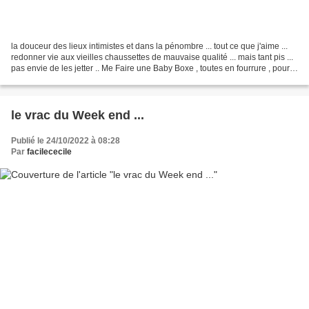
la douceur des lieux intimistes et dans la pénombre ... tout ce que j'aime ...
redonner vie aux vieilles chaussettes de mauvaise qualité ... mais tant pis ...
pas envie de les jetter .. Me Faire une Baby Boxe , toutes en fourrure , pour
ranger quelques...
le vrac du Week end ...
Publié le 24/10/2022 à 08:28
Par
facilececile