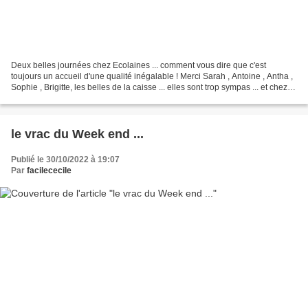
Deux belles journées chez Ecolaines ... comment vous dire que c'est
toujours un accueil d'une qualité inégalable ! Merci Sarah , Antoine , Antha ,
Sophie , Brigitte, les belles de la caisse ... elles sont trop sympas ... et chez
eux rien n'est fait au...
le vrac du Week end ...
Publié le 30/10/2022 à 19:07
Par
facilececile