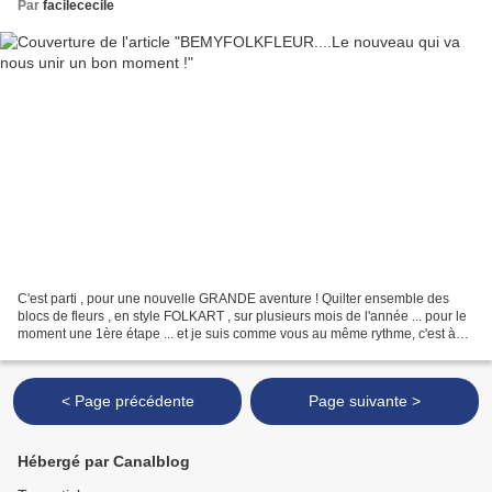
Par
facilececile
C'est parti , pour une nouvelle GRANDE aventure ! Quilter ensemble des
blocs de fleurs , en style FOLKART , sur plusieurs mois de l'année ... pour le
moment une 1ère étape ... et je suis comme vous au même rythme, c'est à
dire à faire et aussi à réfléchir...
< Page précédente
Page suivante >
Hébergé par Canalblog