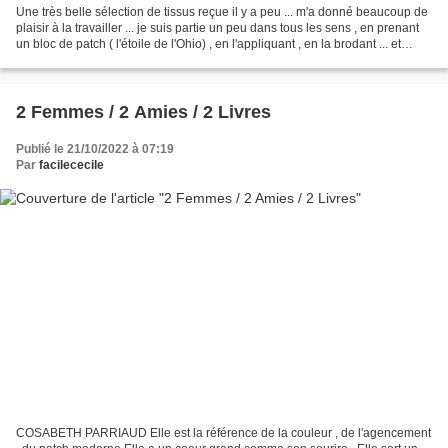
Une très belle sélection de tissus reçue il y a peu ... m'a donné beaucoup de
plaisir à la travailler ... je suis partie un peu dans tous les sens , en prenant
un bloc de patch ( l'étoile de l'Ohio) , en l'appliquant , en la brodant ... et
envie de faire...
2 Femmes / 2 Amies / 2 Livres
Publié le 21/10/2022 à 07:19
Par
facilececile
COSABETH PARRIAUD Elle est la référence de la couleur , de l'agencement