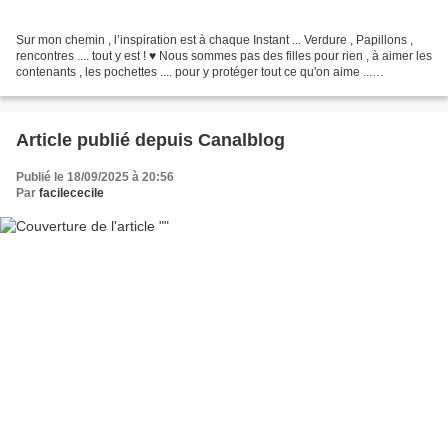
Sur mon chemin , l’inspiration est à chaque Instant ... Verdure , Papillons ,
rencontres .... tout y est ! ♥ Nous sommes pas des filles pour rien , à aimer les
contenants , les pochettes .... pour y protéger tout ce qu'on aime ...
Bienvenue à cette belle...
Article publié depuis Canalblog
Publié le 18/09/2025 à 20:56
Par
facilececile