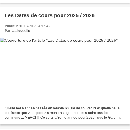
♥ et le Kit est en vente...
Les Dates de cours pour 2025 / 2026
Publié le 10/07/2025 à 12:42
Par
facilececile
Quelle belle année passée ensemble !♥ Que de souvenirs et quelle belle
confiance que vous portez à mon enseignement et à notre passion
commune ... MERCI !!! Ce sera la 3ème année pour 2026 , que le Gard m'a
si gentiment adoptée ♥ De Tours , Dijon , Bordeaux...