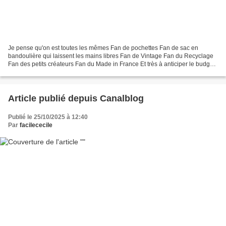
Je pense qu'on est toutes les mêmes Fan de pochettes Fan de sac en
bandoulière qui laissent les mains libres Fan de Vintage Fan du Recyclage
Fan des petits créateurs Fan du Made in France Et très à anticiper le budget
de Noël !! C'est plutôt bien de s’y...
Article publié depuis Canalblog
Publié le 25/10/2025 à 12:40
Par
facilececile