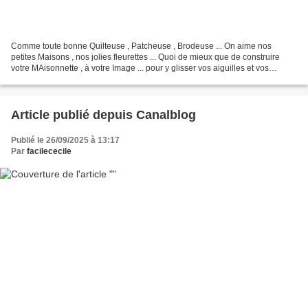
Comme toute bonne Quilteuse , Patcheuse , Brodeuse ... On aime nos
petites Maisons , nos jolies fleurettes ... Quoi de mieux que de construire
votre MAisonnette , à votre Image ... pour y glisser vos aiguilles et vos
bobinettes ♥ Retrouver le kit de 2...
Article publié depuis Canalblog
Publié le 26/09/2025 à 13:17
Par
facilececile