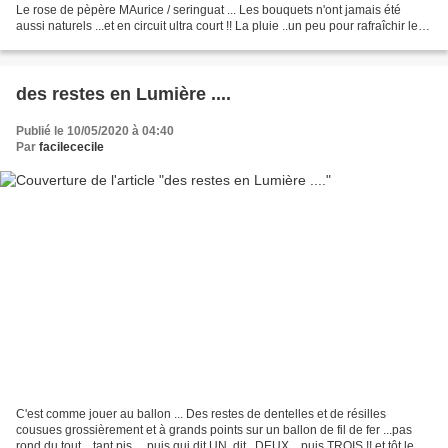
Le rose de pèpère MAurice / seringuat ... Les bouquets n'ont jamais été
aussi naturels ...et en circuit ultra court !! La pluie ..un peu pour rafraîchir les
fleurs du jardin...
des restes en Lumière ....
Publié le 10/05/2020 à 04:40
Par
facilececile
C'est comme jouer au ballon ... Des restes de dentelles et de résilles
cousues grossièrement et à grands points sur un ballon de fil de fer ...pas
rond du tout ...tant pis ... puis qui dit UN, dit , DEUX ...puis TROIS !! et tôt le