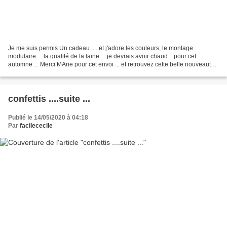
Je me suis permis Un cadeau .... et j'adore les couleurs, le montage
modulaire ... la qualité de la laine ... je devrais avoir chaud ...pour cet
automne ... Merci MArie pour cet envoi ... et retrouvez cette belle nouveauté
..;et PLUS ici !!
confettis ....suite ...
Publié le 14/05/2020 à 04:18
Par
facilececile