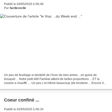
Publié le 04/05/2020 à 06:48
Par
facilececile
Un peu de feuillage si dentellé de l'Acer de mes amies ...en guise de
bouquet ... Notre petit défi Familial atteint de belles proportions ... ET la
cuisine a chauffé .... Un peu ( et même beaucoup )de broderie ... Encore 4
jours de retard à Rattraper...
Coeur confiné ...
Publié le 02/05/2020 à 06:34