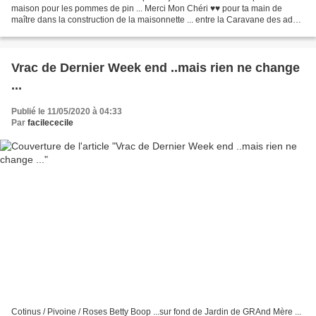
maison pour les pommes de pin ... Merci Mon Chéri ♥♥ pour ta main de
maître dans la construction de la maisonnette ... entre la Caravane des ados
...mais pas que ...♥ et...
Vrac de Dernier Week end ..mais rien ne change
...
Publié le 11/05/2020 à 04:33
Par
facilececile
Cotinus / Pivoine / Roses Betty Boop ...sur fond de Jardin de GRAnd Mère ...