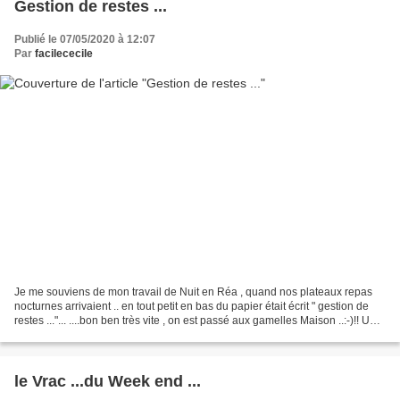
Gestion de restes ...
Publié le 07/05/2020 à 12:07
Par
facilececile
Je me souviens de mon travail de Nuit en Réa , quand nos plateaux repas
nocturnes arrivaient .. en tout petit en bas du papier était écrit " gestion de
restes ..."... ....bon ben très vite , on est passé aux gamelles Maison ..:-)!! Une
bonne popote où...
le Vrac ...du Week end ...