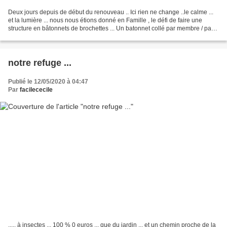
Deux jours depuis de début du renouveau .. Ici rien ne change ..le calme ...
et la lumière ... nous nous étions donné en Famille , le défi de faire une
structure en bâtonnets de brochettes ... Un batonnet collé par membre / par
Jour /pour 7 personnes...
notre refuge ...
Publié le 12/05/2020 à 04:47
Par
facilececile
..... à insectes ... 100 % 0 euros ... que du jardin ... et un chemin proche de la