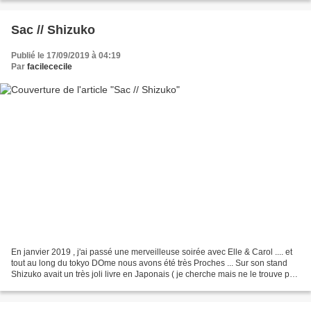
Sac // Shizuko
Publié le 17/09/2019 à 04:19
Par
facilececile
En janvier 2019 , j'ai passé une merveilleuse soirée avec Elle & Carol .... et
tout au long du tokyo DOme nous avons été très Proches ... Sur son stand
Shizuko avait un très joli livre en Japonais ( je cherche mais ne le trouve pas
en France ...) avec...