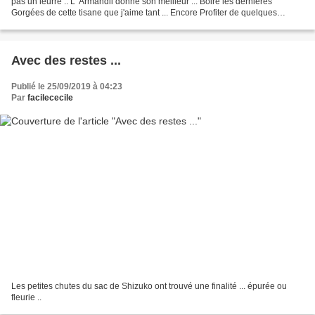
pas un leurre .. L' Armandii donne son meilleur ... Boire les dernières
Gorgées de cette tisane que j'aime tant ... Encore Profiter de quelques
tulipes , rouge passion , ......
Avec des restes ...
Publié le 25/09/2019 à 04:23
Par
facilececile
Les petites chutes du sac de Shizuko ont trouvé une finalité ... épurée ou
fleurie ..