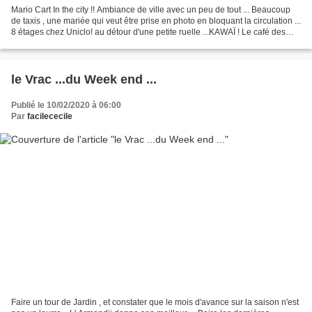
Mario Cart In the city !! Ambiance de ville avec un peu de tout ... Beaucoup
de taxis , une mariée qui veut être prise en photo en bloquant la circulation ...
8 étages chez Uniclo! au détour d'une petite ruelle ...KAWAÏ ! Le café des
chiens .... Les pas...
le Vrac ...du Week end ...
Publié le 10/02/2020 à 06:00
Par
facilececile
Faire un tour de Jardin , et constater que le mois d'avance sur la saison n'est