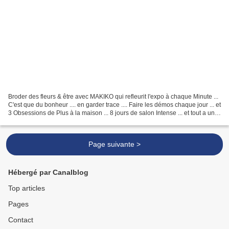
Broder des fleurs & être avec MAKIKO qui refleurit l'expo à chaque Minute ...
C'est que du bonheur .... en garder trace .... Faire les démos chaque jour ... et
3 Obsessions de Plus à la maison ... 8 jours de salon Intense ... et tout a une
FIN ... 2020...
Page suivante >
Hébergé par Canalblog
Top articles
Pages
Contact