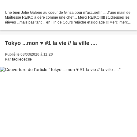
Une bien Jolie Galerie au coeur de Ginza pour m'accueillir ... D'une main de
Maîtresse REIKO a géré comme une chef ... Merci REIKO !!!!! studieuses les
élèves ...mais pas tant ... en Fin de Cours relâche et rigolade !!! Merci merci
Reiko , Makiko et aussi...
Tokyo ...mon ♥ #1 la vie // la ville ....
Publié le 03/03/2020 à 11:20
Par
facilececile