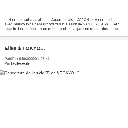
et Non je ne suis pas allée au Japon ... mais le JAPON est venu à moi ...
avec Beaucoup de cadeaux offerts sur le salon de NANTES , Le PAF !! et du
coup le duo de choc ... mon chéri et moi , on a garni en choco , des boites
brodées en retour de cadeaux...
Elles à TOKYO...
Publié le 04/03/2020 à 06:40
Par
facilececile