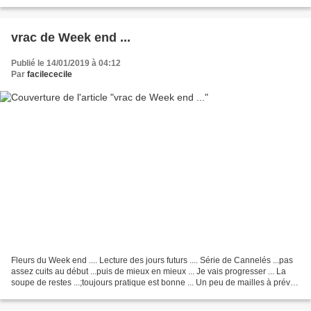
... Merci...
vrac de Week end ...
Publié le 14/01/2019 à 04:12
Par
facilececile
Fleurs du Week end .... Lecture des jours futurs .... Série de Cannelés ...pas
assez cuits au début ...puis de mieux en mieux ... Je vais progresser ... La
soupe de restes ...;toujours pratique est bonne ... Un peu de mailles à prévoir
... Et chercher...