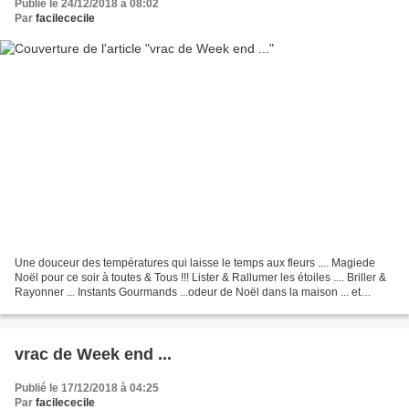
Publié le 24/12/2018 à 08:02
Par
facilececile
Une douceur des températures qui laisse le temps aux fleurs .... Magiede
Noël pour ce soir à toutes & Tous !!! Lister & Rallumer les étoiles .... Briller &
Rayonner ... Instants Gourmands ...odeur de Noël dans la maison ... et
VELOURS soyeux .... Dans...
vrac de Week end ...
Publié le 17/12/2018 à 04:25
Par
facilececile