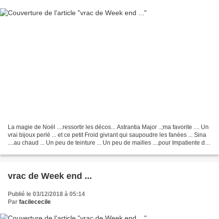
La magie de Noël ....ressortir les décos... Astrantia Major ..;ma favorite .... Un
vrai bijoux perlé ... et ce petit Froid givrant qui saupoudre les fanées ... Sina
....au chaud ... Un peu de teinture ... Un peu de mailles ....pour Impatiente de
ELLE...
vrac de Week end ...
Publié le 03/12/2018 à 05:14
Par
facilececile