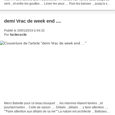
vent ...et entre les gouttes .... Lever les yeux .... Puis les baisser ....jusqu'a se
mettre...
demi Vrac de week end ....
Publié le 20/01/2019 à 04:32
Par
facilececile
Merci Babette pour ce beau bouquet .... les miennes étaient fanées ..;et
pourtant belles ... Celle de saison ..... Détails ..;détails .... y faire attention ...;
""Faire attention aux détails de sa vie"" La nature est architecte ... Batisseuse