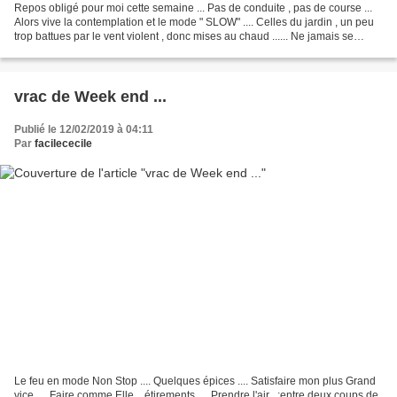
Repos obligé pour moi cette semaine ... Pas de conduite , pas de course ...
Alors vive la contemplation et le mode " SLOW" .... Celles du jardin , un peu
trop battues par le vent violent , donc mises au chaud ...... Ne jamais se
lasser de ces teintes...
vrac de Week end ...
Publié le 12/02/2019 à 04:11
Par
facilececile
Le feu en mode Non Stop .... Quelques épices .... Satisfaire mon plus Grand
vice .... Faire comme Elle ...étirements .... Prendre l'air ..;entre deux coups de