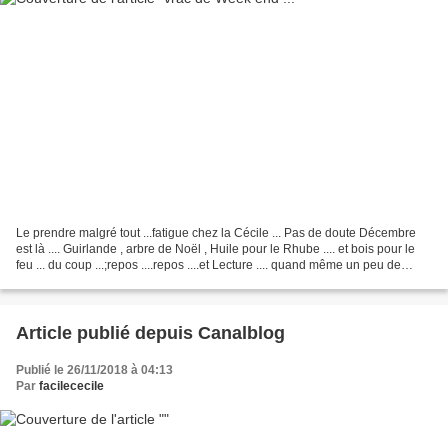
Le prendre malgré tout ...fatigue chez la Cécile ... Pas de doute Décembre
est là .... Guirlande , arbre de Noël , Huile pour le Rhube .... et bois pour le
feu ... du coup ...;repos ....repos ....et Lecture .... quand même un peu de
sablés pour les enfants...
Article publié depuis Canalblog
Publié le 26/11/2018 à 04:13
Par
facilececile