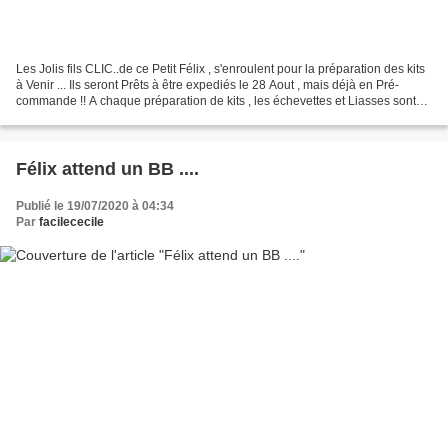
Les Jolis fils CLIC..de ce Petit Félix , s'enroulent pour la préparation des kits
à Venir ... Ils seront Prêts à être expediés le 28 Aout , mais déjà en Pré-
commande !! A chaque préparation de kits , les échevettes et Liasses sont
comme des bonbons ...pour...
Félix attend un BB ....
Publié le 19/07/2020 à 04:34
Par
facilececile