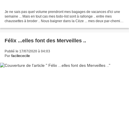
Je ne sais pas quel volume prendront mes bagages de vacances d'ici une
semaine ... Mais en tout cas mes todo-list sont à rallonge .. entre mes
chaussettes à broder .. Nous baigner dans la Cèze ... mes deux par-chemins
à quilter & broder .. discuter sous...
Félix ...elles font des Merveilles ..
Publié le 17/07/2020 à 04:03
Par
facilececile