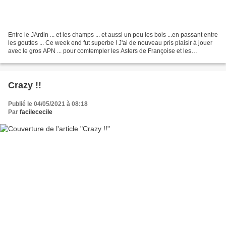
Entre le JArdin ... et les champs ... et aussi un peu les bois ...en passant entre
les gouttes ... Ce week end fut superbe ! J'ai de nouveau pris plaisir à jouer
avec le gros APN ... pour comtempler les Asters de Françoise et les
Rudbeckias de Rosita...
Crazy !!
Publié le 04/05/2021 à 08:18
Par
facilececile