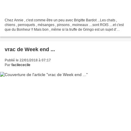
Chez Annie , c'est comme être un peu avec Brigitte Bardot ...Les chats ,
chiens , perroquets , mésanges , pinsons , moineaux ....sont ROIS ....et c'est
que du Bonheur !! Mais bon , même si la truffe de Gringo est un sujet d'
attention , nos aiguilles...
vrac de Week end ...
Publié le 22/01/2018 à 07:17
Par
facilececile