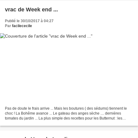
vrac de Week end ...
Publié le 30/10/2017 à 04:27
Par
facilececile
Pas de doute le frais arrive ... Mais les boutures ( des sédums) tiennent le
choc ! La Bohême avance ... Le gateau des anges sèche .... dernières
tomates du jardin ... La plus simple des recettes pour les Butternut : les
fendre / Oter les pepins/ huiler...