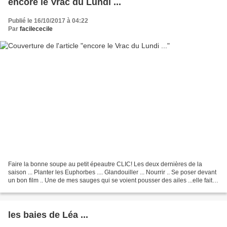
encore le Vrac du Lundi ...
Publié le 16/10/2017 à 04:22
Par
facilececile
Faire la bonne soupe au petit épeautre CLIC! Les deux dernières de la
saison ... Planter les Euphorbes .... Glandouiller ... Nourrir .. Se poser devant
un bon film .. Une de mes sauges qui se voient pousser des ailes ...elle fait
1m30!! Pointe de rouge...
les baies de Léa ...