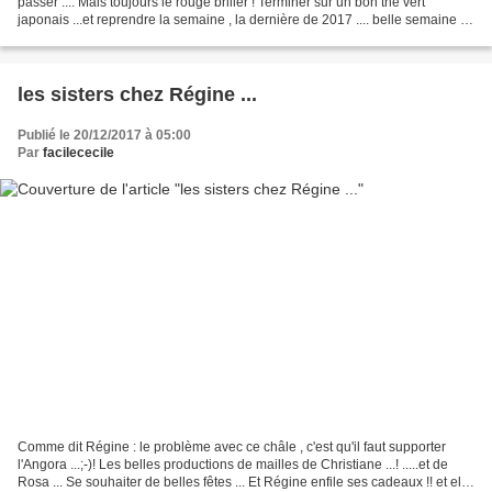
passer .... Mais toujours le rouge briller ! Terminer sur un bon thé vert
japonais ...et reprendre la semaine , la dernière de 2017 .... belle semaine à
toutes et aussi bonnes...
les sisters chez Régine ...
Publié le 20/12/2017 à 05:00
Par
facilececile
Comme dit Régine : le problème avec ce châle , c'est qu'il faut supporter
l'Angora ...;-)! Les belles productions de mailles de Christiane ...! .....et de
Rosa ... Se souhaiter de belles fêtes ... Et Régine enfile ses cadeaux !! et elle