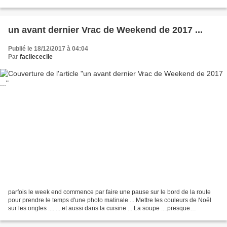
nous a bien gâtées...
un avant dernier Vrac de Weekend de 2017 ...
Publié le 18/12/2017 à 04:04
Par
facilececile
parfois le week end commence par faire une pause sur le bord de la route
pour prendre le temps d'une photo matinale ... Mettre les couleurs de Noël
sur les ongles .... ....et aussi dans la cuisine ... La soupe ....presque
quotidienne ..... { 2 carottes...