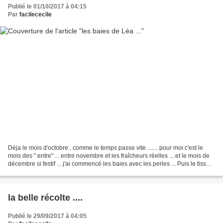
Publié le 01/10/2017 à 04:15
Par
facilececile
Déja le mois d'octobre , comme le temps passe vite ....... pour moi c'est le
mois des " entre" ... entre novembre et les fraîcheurs réelles ....et le mois de
décembre si festif ... j'ai commencé les baies avec les perles ... Puis le tissu
jaune de mes...
la belle récolte ....
Publié le 29/09/2017 à 04:05