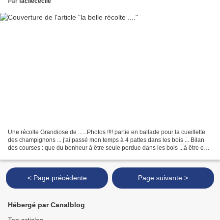
Par
facilececile
Une récolte Grandiose de ......Photos !!!! partie en ballade pour la cueillette
des champignons ... j'ai passé mon temps à 4 pattes dans les bois ... Bilan
des courses : que du bonheur à être seule perdue dans les bois ...à être en
communion avec les...
< Page précédente
Page suivante >
Hébergé par Canalblog