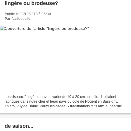
lingère ou brodeuse?
Publié le 03/10/2013 à 05:30
Par
facilececile
Les ciseaux " lingère peuvent varier de 10 à 20 cm en taille . Ils étaient
fabriqués dans notre cher et beau pays du côté de Nogent en Bassigny,
Thiers, Puy de Dôme. Parmi les cadeaux traditionnels faits aux jeunes filles
de " Bonne Famille", figurait...
de saison...