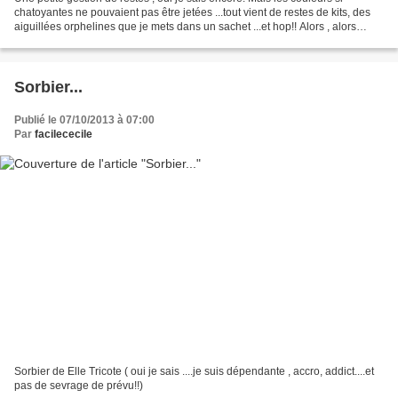
chatoyantes ne pouvaient pas être jetées ...tout vient de restes de kits, des
aiguillées orphelines que je mets dans un sachet ...et hop!! Alors , alors
..;c'est tout simple on prend...
Sorbier...
Publié le 07/10/2013 à 07:00
Par
facilececile
Sorbier de Elle Tricote ( oui je sais ....je suis dépendante , accro, addict....et
pas de sevrage de prévu!!)