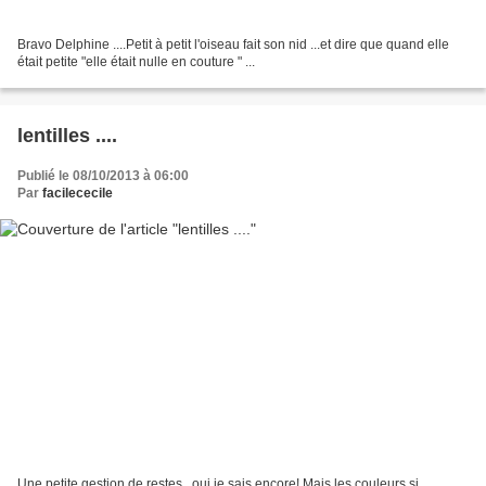
Bravo Delphine ....Petit à petit l'oiseau fait son nid ...et dire que quand elle
était petite "elle était nulle en couture " ...
lentilles ....
Publié le 08/10/2013 à 06:00
Par
facilececile
Une petite gestion de restes , oui je sais encore! Mais les couleurs si