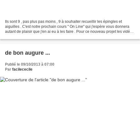
Ils sont 9 , pas plus pas moins , 9 à souhaiter recueillir les épingles et
aiguilles . C'est notre prochain cours " On Line" qui j'espère vous donnera
autant de plaisir que j'en ai eu à les faire . Pour ce nouveau projet les vidéos
seront mises en ligne...
de bon augure ...
Publié le 09/10/2013 à 07:00
Par
facilececile