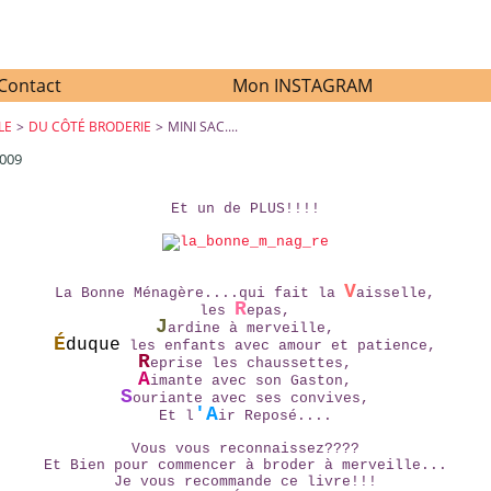
Contact
Mon INSTAGRAM
LE
>
DU CÔTÉ BRODERIE
>
MINI SAC....
2009
MINI SAC....
Et un de PLUS!!!!
V
La Bonne Ménagère....qui fait la
aisselle,
R
les
epas,
J
ardine à merveille,
É
duque
les enfants avec amour et patience,
R
eprise les chaussettes,
A
imante avec son Gaston,
S
ouriante avec ses convives,
'A
Et l
ir Reposé....
Vous vous reconnaissez????
Et Bien pour commencer à broder à merveille...
Je vous recommande ce livre!!!