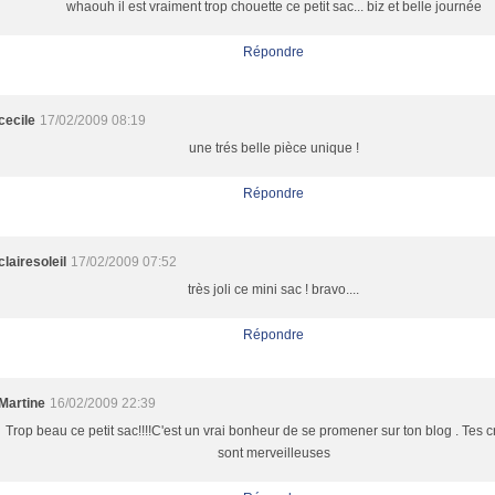
whaouh il est vraiment trop chouette ce petit sac... biz et belle journée
Répondre
cecile
17/02/2009 08:19
une trés belle pièce unique !
Répondre
clairesoleil
17/02/2009 07:52
très joli ce mini sac ! bravo....
Répondre
Martine
16/02/2009 22:39
Trop beau ce petit sac!!!!C'est un vrai bonheur de se promener sur ton blog . Tes c
sont merveilleuses