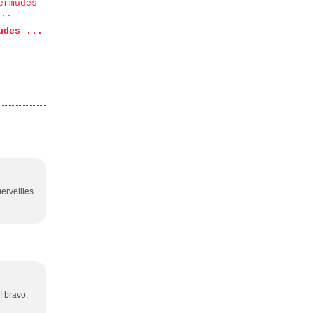
udes ...
erveilles
! bravo,