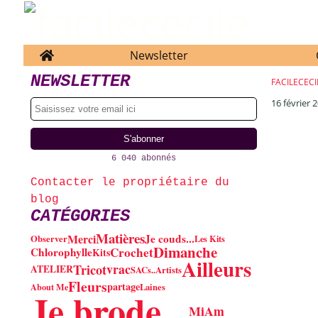
Home
Newsletter
NEWSLETTER
FACILECECI
16 février 
6 040 abonnés
Contacter le propriétaire du
blog
CATÉGORIES
Matières
Merci
Je couds...
Observer
Les Kits
Dimanche
Crochet
Chlorophylle
Kits
Ailleurs
vrac
Tricot
ATELIER
SACs..
Artists
Fleurs
partage
About Me
Laines
Je brode...
MiAm