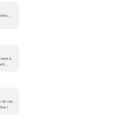
lées....
rsaire à
di....
un de ces
rêve !