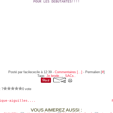
POUR LES DÉBUTANTES!!!!
Posté par facilececile à 12:39 -
Commentaires [
…
]
- Permalien [
#
]
Tags:
Je brode...
,
SACs..
z ?
0 vote
ique-aiguilles....
VOUS AIMEREZ AUSSI :