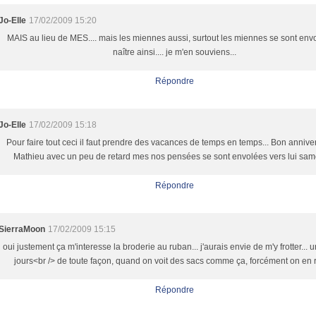
Jo-Elle
17/02/2009 15:20
MAIS au lieu de MES.... mais les miennes aussi, surtout les miennes se sont envo
naître ainsi.... je m'en souviens...
Répondre
Jo-Elle
17/02/2009 15:18
Pour faire tout ceci il faut prendre des vacances de temps en temps... Bon annive
Mathieu avec un peu de retard mes nos pensées se sont envolées vers lui same
Répondre
SierraMoon
17/02/2009 15:15
oui justement ça m'interesse la broderie au ruban... j'aurais envie de m'y frotter... 
jours<br /> de toute façon, quand on voit des sacs comme ça, forcément on en 
Répondre