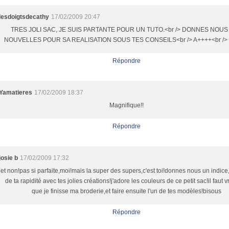
lesdoigtsdecathy
17/02/2009 20:47
TRES JOLI SAC, JE SUIS PARTANTE POUR UN TUTO.<br /> DONNES NOUS
NOUVELLES POUR SA REALISATION SOUS TES CONSEILS<br /> A++++<br />
Répondre
Yamatieres
17/02/2009 18:37
Magnifique!!
Répondre
josie b
17/02/2009 17:32
et non!pas si parfaite,moi!mais la super des supers,c'est toi!donnes nous un indice,
de ta rapidité avec tes jolies créations!j'adore les couleurs de ce petit sac!il faut 
que je finisse ma broderie,et faire ensuite l'un de tes modèles!bisous
Répondre