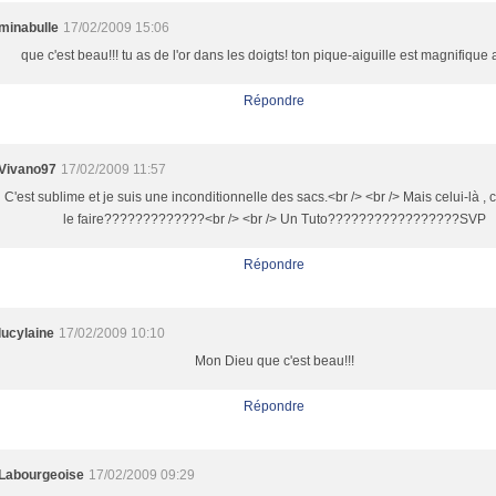
minabulle
17/02/2009 15:06
que c'est beau!!! tu as de l'or dans les doigts! ton pique-aiguille est magnifique 
Répondre
Vivano97
17/02/2009 11:57
C'est sublime et je suis une inconditionnelle des sacs.<br /> <br /> Mais celui-là 
le faire?????????????<br /> <br /> Un Tuto?????????????????SVP
Répondre
lucylaine
17/02/2009 10:10
Mon Dieu que c'est beau!!!
Répondre
Labourgeoise
17/02/2009 09:29