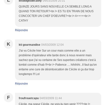
L
lesdoigtsdecathy
04/03/2009 20:31
QUINZE JOURS SANS NOUVELLE CA SEMBLE LONG A
QUAND TON RETOUR?<br /> ES TU EN TRAIN DE NOUS
CONCOCTER UN CHEF D'OEUVRE?<br /> A++++<br />
CATHY
Répondre
K
kti gourmandise
04/03/2009 12:04
J'ai vu Cécile hier Sur un cour mais comme elle a un
problème d'opérateur elle tarde donc à nous revenir mais
sachez que j'ai vu certaine de Ses superbes créations c'est à
tombé comme d'hab !!!<br /> Patience .... hihihihi...Il faut qu'on
entame une cure de désintoxication de Cécile si ça dur trop
longtemps !!! Lol
Répondre
F
froufrouetcapu
04/03/2009 11:44
Cécile, ma soeur Cécile, ne vois-tu rien venir ????<br />