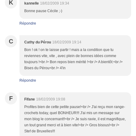
K
kannelle
18/02/2009 19:34
Bonne pause Cécile ;-)
Répondre
C
Cathy du Pérou
18/02/2009 19:14
Bon ! ok ! on te laisse partir ! mais a la condition que tu
reviennes vite, vite , avec plein de bonnes idées comme
toujours !<br /> Bon repos bien mérité !<br /> A bientôt:<br />
Bises du Pérou<br /> 4'in
Répondre
F
Fifane
18/02/2009 19:08
Profites bien de cette petite pause!<br /> J'ai reçu mon range-
crochets today, quel BONHEUR!!! J'ai mis un message sur
mon blog le concernant!!<br /> Je suis ravie, il est magnifique,
un tout grand merci et à bien vite!<br /> Gros bisous!<br />
Stef de Bruxelles!!!