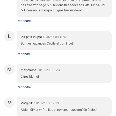
<br /> ^Mais quel travail ça va être!!<br /> je promets de ne
pas être trop sage S tu reviens trèèèèèèèèès vite!!!<br /> <br
/> tu vas nous manquer.....gros bisous doux!
Répondre
L
les p'tis loupsl
18/02/2009 12:46
Bonnes vacances Cécile et bon tricot!
Répondre
M
marjolaine
18/02/2009 12:41
à tres bientot
Répondre
V
ViRginiE
18/02/2009 12:39
A bientôt!<br /> Profites et reviens-nous gonflée à bloc!