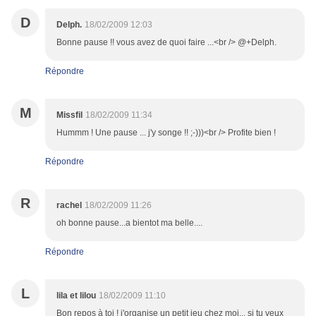
D
Delph.
18/02/2009 12:03
Bonne pause !! vous avez de quoi faire ...<br /> @+Delph.
Répondre
M
Missfil
18/02/2009 11:34
Hummm ! Une pause ... j'y songe !! ;-)))<br /> Profite bien !
Répondre
R
rachel
18/02/2009 11:26
oh bonne pause...a bientot ma belle....
Répondre
L
lila et lilou
18/02/2009 11:10
Bon repos à toi ! j'organise un petit jeu chez moi... si tu veux