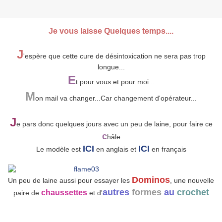
Je vous laisse Quelques temps....
J
'espère que cette cure de désintoxication ne sera pas trop
longue...
E
t pour vous et pour moi...
M
on mail va changer...Car changement d'opérateur...
J
e pars donc quelques jours avec un peu de laine, pour faire ce
c
hâle
ICI
ICI
Le modèle est
en anglais et
en français
Dominos
Un peu de laine aussi pour essayer les
, une nouvelle
autres
formes
au
crochet
chaussettes
paire de
et d'