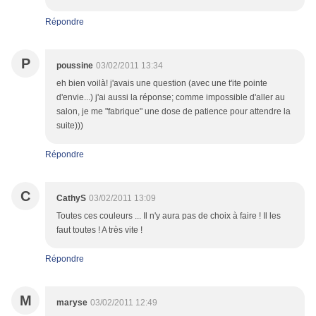
Répondre
P
poussine
03/02/2011 13:34
eh bien voilà! j'avais une question (avec une t'ite pointe
d'envie...) j'ai aussi la réponse; comme impossible d'aller au
salon, je me "fabrique" une dose de patience pour attendre la
suite)))
Répondre
C
CathyS
03/02/2011 13:09
Toutes ces couleurs ... Il n'y aura pas de choix à faire ! Il les
faut toutes ! A très vite !
Répondre
M
maryse
03/02/2011 12:49