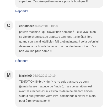
superbes. J'espère qu'il en restera pour la boutique !!!
Répondre
C
christinecd
03/02/2011 10:20
pauvre machine , qui n'avait rien demandé... elle vivait bien
sa vie de chemises,de draps,de torchons ...elle était fière
quand son travail était bien fait ... et maintenant voila qu'on lui
deamande de bouillir la laine ... le monde devient fou .. c'est
ben vrai ma p'tite dame !!!
Répondre
M
MarielleD
03/02/2011 10:19
TENTATION!!!!<br /> <br /> je ne suis pas sure de venir
(jamais laissé ma puce de 4mois!), mais ce serait un test
avant la créche!!!<br /> ces bouts de laine me font envien
surtout que j'attends votre livre, commandé hier!<br /> alors
peut-être rdv au salon!!!