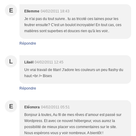
E
Ellemme
04/02/2011 18:43
Je n'ai pas du tout suivre.. tu as tricoté ces laines pour les
feutrer ensuite? C'est un boulot incroyable! En tout cas, ces
matières sont superbes et douces rien qu'à les voir..
Répondre
L
Lilaël
04/02/2011 12:45
Un vrai travail de titan! J'adore les couleurs un peu flashy du
haut.<br /> Bises
Répondre
E
Eléonora
04/02/2011 05:51
Bonjour à toutes, Au fil de mes rêves d’amour est passé sur
Wordpress. Et avec ce nouvel hébergeur, vous aurez la
possibilité de mieux placer vos commentaires sur le site.
Nous espérons vous y voir nombreux. A bientôt !