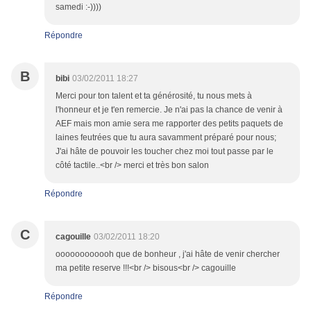
samedi :-))))
Répondre
B
bibi
03/02/2011 18:27
Merci pour ton talent et ta générosité, tu nous mets à
l'honneur et je t'en remercie. Je n'ai pas la chance de venir à
AEF mais mon amie sera me rapporter des petits paquets de
laines feutrées que tu aura savamment préparé pour nous;
J'ai hâte de pouvoir les toucher chez moi tout passe par le
côté tactile..<br /> merci et très bon salon
Répondre
C
cagouille
03/02/2011 18:20
oooooooooooh que de bonheur , j'ai hâte de venir chercher
ma petite reserve !!!<br /> bisous<br /> cagouille
Répondre