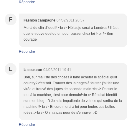
Répondre
F
Fashion campagne
04/02/2011 20:57
Merci du clin d' oeuil! <br /> Hélas je serai a Londres ! Il faut
que je trouve quelqu un pour passer chez toi !<br /> Bon
courage
Répondre
L
la cousette
04/02/2011 19:41
Bon, sur ma liste des choses à faire acheter le spécial quilt
country? c'est fait. Trouver des lainages à feutrer, j'ai fait une
virée et trouvé des jupes de seconde main.<br /> Passer le
tout à la machine, c'est pour demain!<br /> Résultat bientôt
sur mon blog ;-D Je suis impatiente de voir ce qui sortira de la
machine!!!<br /> Encore merci à toi pour toutes ces belles
idées...<br /> On n'a pas peur de s'ennuyer ;-D
Répondre