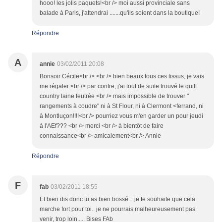
hooo! les jolis paquets!<br /> moi aussi provinciale sans
balade à Paris, j'attendrai .......qu'ils soient dans la boutique!
Répondre
A
annie
03/02/2011 20:08
Bonsoir Cécile<br /> <br /> bien beaux tous ces tissus, je vais
me régaler <br /> par contre, j'ai tout de suite trouvé le quilt
country laine feutrée <br /> mais impossible de trouver "
rangements à coudre" ni à St Flour, ni à Clermont <ferrand, ni
à Montluçon!!!!<br /> pourriez vous m'en garder un pour jeudi
à l'AEf??? <br /> merci <br /> à bientôt de faire
connaissance<br /> amicalement<br /> Annie
Répondre
F
fab
03/02/2011 18:55
Et bien dis donc tu as bien bossé... je te souhaite que cela
marche fort pour toi.. je ne pourrais malheureusement pas
venir, trop loin..... Bises FAb