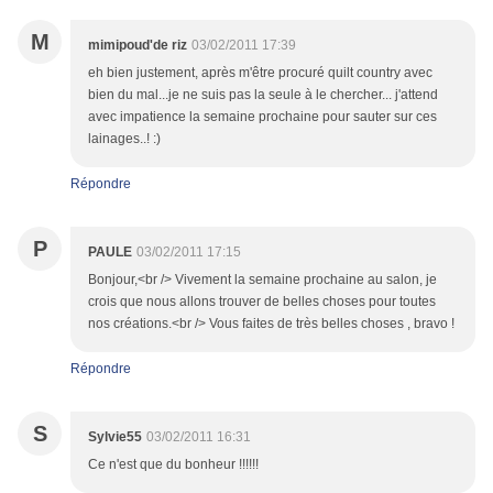
M
mimipoud'de riz
03/02/2011 17:39
eh bien justement, après m'être procuré quilt country avec
bien du mal...je ne suis pas la seule à le chercher... j'attend
avec impatience la semaine prochaine pour sauter sur ces
lainages..! :)
Répondre
P
PAULE
03/02/2011 17:15
Bonjour,<br /> Vivement la semaine prochaine au salon, je
crois que nous allons trouver de belles choses pour toutes
nos créations.<br /> Vous faites de très belles choses , bravo !
Répondre
S
Sylvie55
03/02/2011 16:31
Ce n'est que du bonheur !!!!!!