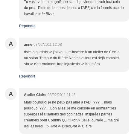
Tu vas avoir un magnifique stand, je viendrais voir tout cela
de pres. Plein de bonnes choses a l'AEF, car tu fournis bcp de
travail. <br /> Bizzz
Répondre
A
anne
03/02/2011 12:08
riste je suis!<br /> j'ai voulu m'inscrire à un atelier de Cécile
au salon "l'amour du fil " de Nantes et tout est déjà complet.
<br /> c'est vraiment trop injuste<br /> Kaliméra
Répondre
A
Atelier Claire
03/02/2011 11:43
Mais pourquoi je ne peux pas aller à l'AEF ??? ... mais
pourquoi ??? ... Bon allez, je me console en admirant les
superbes réalisations des copinettes, inspirées par tes
créations pour Country Quilt !<br /> Belle journée ... malgré
les lessives ... ;-))<br /> Bises,<br /> Claire