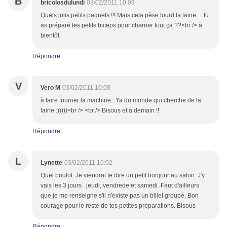
B
bricolosdulundi
03/02/2011 10:09
Quels jolis petits paquets !!! Mais cela pèse lourd la laine ... tu
as préparé tes petits biceps pour charrier tout ça ??<br /> à
bientôt
Répondre
V
Vero M
03/02/2011 10:08
à faire tourner la machine...Ya du monde qui cherche de la
laine :)))))<br /> <br /> Bisous et à demain !!
Répondre
L
Lynette
03/02/2011 10:02
Quel boulot. Je viendrai te dire un petit bonjour au salon. J'y
vais les 3 jours . jeudi, vendrede et samedi. Faut d'ailleurs
que je me renseigne s'il n'existe pas un billet groupé. Bon
courage pour le reste de tes petites préparations. Bisous
Répondre