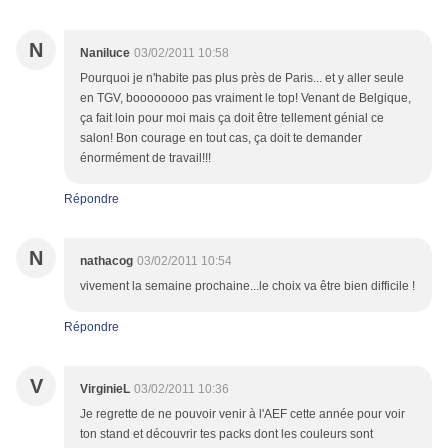
N
Naniluce
03/02/2011 10:58
Pourquoi je n'habite pas plus près de Paris... et y aller seule
en TGV, boooooooo pas vraiment le top! Venant de Belgique,
ça fait loin pour moi mais ça doit être tellement génial ce
salon! Bon courage en tout cas, ça doit te demander
énormément de travail!!!
Répondre
N
nathacog
03/02/2011 10:54
vivement la semaine prochaine...le choix va être bien difficile !
Répondre
V
VirginieL
03/02/2011 10:36
Je regrette de ne pouvoir venir à l'AEF cette année pour voir
ton stand et découvrir tes packs dont les couleurs sont