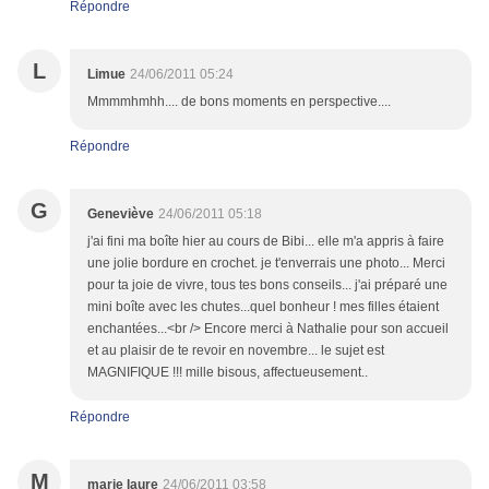
Répondre
L
Limue
24/06/2011 05:24
Mmmmhmhh.... de bons moments en perspective....
Répondre
G
Geneviève
24/06/2011 05:18
j'ai fini ma boîte hier au cours de Bibi... elle m'a appris à faire
une jolie bordure en crochet. je t'enverrais une photo... Merci
pour ta joie de vivre, tous tes bons conseils... j'ai préparé une
mini boîte avec les chutes...quel bonheur ! mes filles étaient
enchantées...<br /> Encore merci à Nathalie pour son accueil
et au plaisir de te revoir en novembre... le sujet est
MAGNIFIQUE !!! mille bisous, affectueusement..
Répondre
M
marie laure
24/06/2011 03:58