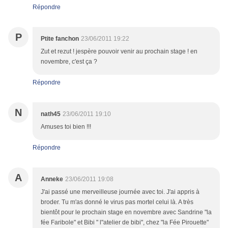
Répondre
P
Ptite fanchon
23/06/2011 19:22
Zut et rezut ! jespère pouvoir venir au prochain stage ! en
novembre, c'est ça ?
Répondre
N
nath45
23/06/2011 19:10
Amuses toi bien !!!
Répondre
A
Anneke
23/06/2011 19:08
J'ai passé une merveilleuse journée avec toi. J'ai appris à
broder. Tu m'as donné le virus pas mortel celui là. A très
bientôt pour le prochain stage en novembre avec Sandrine "la
fée Faribole" et Bibi " l"atelier de bibi", chez "la Fée Pirouette"