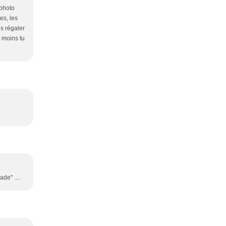
 photo
es, les
us régaler
u moins tu
de" ....