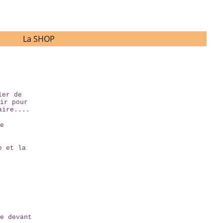
La SHOP
ler de
ir pour
aire....
e
e et la
e devant