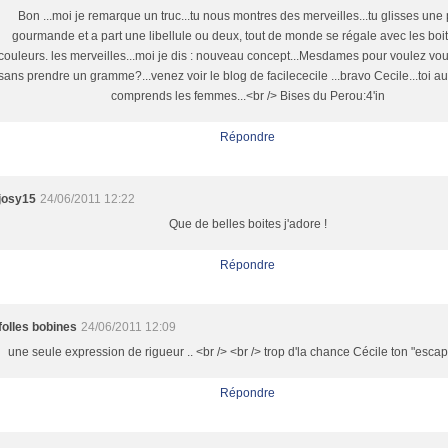
Bon ...moi je remarque un truc...tu nous montres des merveilles...tu glisses une
gourmande et a part une libellule ou deux, tout de monde se régale avec les boit
couleurs. les merveilles...moi je dis : nouveau concept...Mesdames pour voulez vo
sans prendre un gramme?...venez voir le blog de facilececile ...bravo Cecile...toi a
comprends les femmes...<br /> Bises du Perou:4'in
Répondre
josy15
24/06/2011 12:22
Que de belles boites j'adore !
Répondre
folles bobines
24/06/2011 12:09
une seule expression de rigueur .. <br /> <br /> trop d'la chance Cécile ton "escapa
Répondre