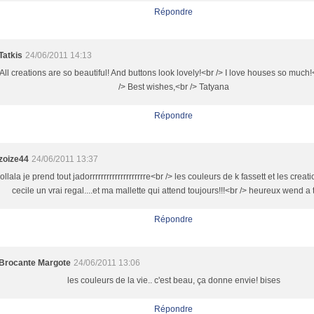
Répondre
Tatkis
24/06/2011 14:13
All creations are so beautiful! And buttons look lovely!<br /> I love houses so much!
/> Best wishes,<br /> Tatyana
Répondre
zoize44
24/06/2011 13:37
ollala je prend tout jadorrrrrrrrrrrrrrrrrrrre<br /> les couleurs de k fassett et les creati
cecile un vrai regal....et ma mallette qui attend toujours!!!<br /> heureux wend a 
Répondre
Brocante Margote
24/06/2011 13:06
les couleurs de la vie.. c'est beau, ça donne envie! bises
Répondre