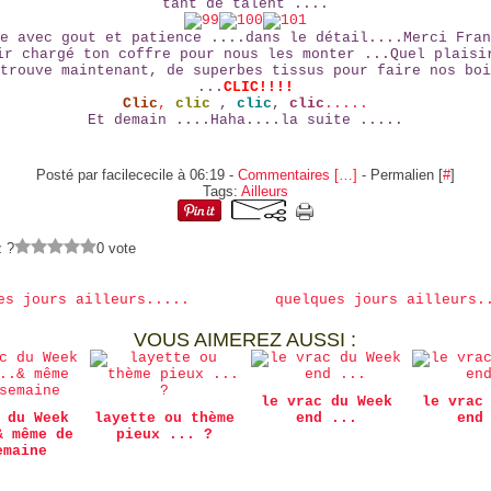
tant de talent ....
e avec gout et patience ....dans le détail....Merci Fran
ir chargé ton coffre pour nous les monter ...Quel plaisi
trouve maintenant, de superbes tissus pour faire nos boi
...
CLIC!!!!
Clic
,
clic
,
clic
,
clic
.....
Et demain ....Haha....la suite .....
Posté par facilececile à 06:19 -
Commentaires [
…
]
- Permalien [
#
]
Tags:
Ailleurs
z ?
0 vote
es jours ailleurs.....
quelques jours ailleurs.
VOUS AIMEREZ AUSSI :
le vrac du Week
le vrac
 du Week
layette ou thème
end ...
end
& même de
pieux ... ?
emaine