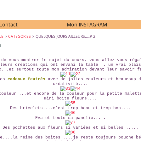
Contact
Mon INSTAGRAM
LE
>
CATEGORIES
>
QUELQUES JOURS AILLEURS.....# 2
1
QUELQUES JOURS AILLEURS.....# 2
 de vous montrer le sujet du cours, vous allez vous réga
leurs créations qui ont envahi la table ...un vrai plais
x...et surtout toute mon admiration devant leur savoir f
Des
cadeaux feutrés
avec de jolies couleurs et beaucoup d
créativité....
couleur ...et encore de la couleur pour la petite malett
mini boite fleurs....
Des bricelets....c'est trop beau et trop bon....
Eva et toute sa panolie.....
Des pochettes aux fleurs si variées et si belles .....
e....la reine des boites ....je reste toujours bouche bé