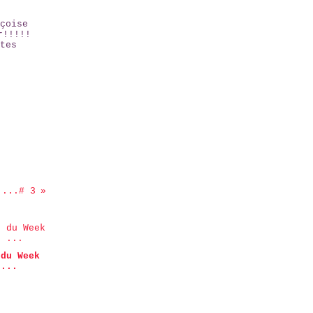
çoise
r!!!!!
tes
....# 3
 du Week
 ...