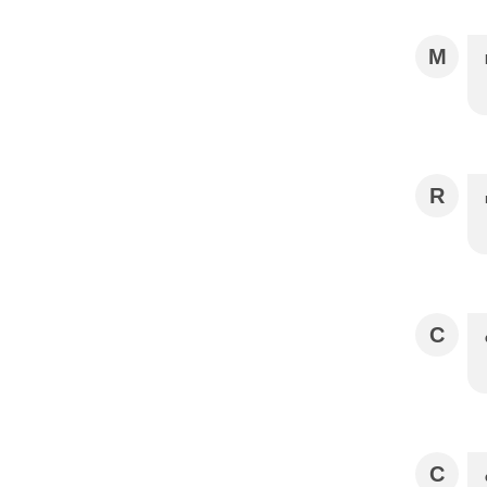
M
R
C
C