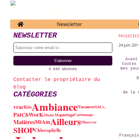
Home
Newsletter
NEWSLETTER
FACILECECI
24 juin 201
Avant
toutes 
mes yeu
6 040 abonnés
Contacter le propriétaire du
blog
de la 
CATÉGORIES
Ambiance
vrac
Vacances
Kits
SACs..
PatChWorK
partage
About Me
Cartonnage
Ailleurs
Matières
MiAm
Observer
SHOP
Chlorophylle
François