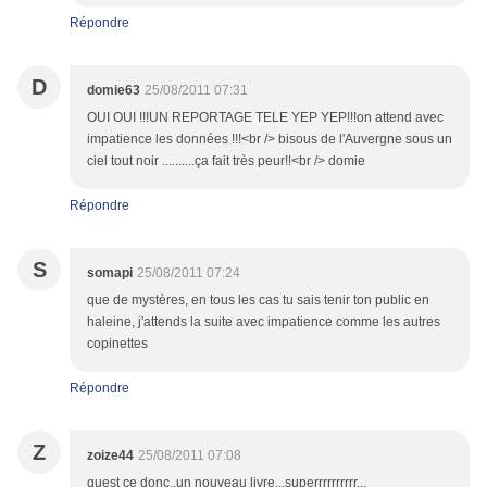
Répondre
D
domie63
25/08/2011 07:31
OUI OUI !!!UN REPORTAGE TELE YEP YEP!!!on attend avec
impatience les données !!!<br /> bisous de l'Auvergne sous un
ciel tout noir ..........ça fait très peur!!<br /> domie
Répondre
S
somapi
25/08/2011 07:24
que de mystères, en tous les cas tu sais tenir ton public en
haleine, j'attends la suite avec impatience comme les autres
copinettes
Répondre
Z
zoize44
25/08/2011 07:08
quest ce donc..un nouveau livre...superrrrrrrrrr...