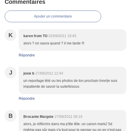
Commentaires
Ajouter un commentaire
K
karen from TO
02/09/2011 19:45
alors ? on saura quand ? il me tarde !!!
Répondre
J
josie b
27/08/2011 12:44
un reportage télé ou les photos de ton prochain livre!je suis
impatiente de savoir la suite!bisous
Répondre
B
Brocante Margote
27/08/2011 08:19
alors, je réfléchis dans ma p'tite tête: un canon mark2 5d
(même pas sûr mais y'a tout pour le penser ou on en n'est pas