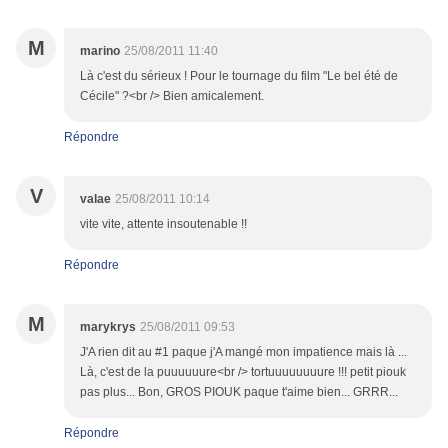
M
marino
25/08/2011 11:40
Là c'est du sérieux ! Pour le tournage du film "Le bel été de
Cécile" ?<br /> Bien amicalement.
Répondre
V
valae
25/08/2011 10:14
vite vite, attente insoutenable !!
Répondre
M
marykrys
25/08/2011 09:53
J'A rien dit au #1 paque j'A mangé mon impatience mais là ...
Là, c'est de la puuuuuure<br /> tortuuuuuuuure !!! petit piouk
pas plus... Bon, GROS PIOUK paque t'aime bien... GRRR...
Répondre