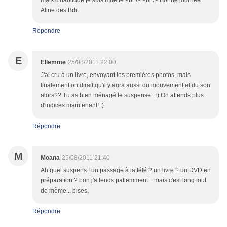
mais d'habitude je suis muette.<br /> <br /> Bonne journée
Aline des Bdr
Répondre
E
Ellemme
25/08/2011 22:00
J'ai cru à un livre, envoyant les premières photos, mais
finalement on dirait qu'il y aura aussi du mouvement et du son
alors?? Tu as bien ménagé le suspense.. :) On attends plus
d'indices maintenant! :)
Répondre
M
Moana
25/08/2011 21:40
Ah quel suspens ! un passage à la télé ? un livre ? un DVD en
préparation ? bon j'attends patiemment... mais c'est long tout
de même... bises.
Répondre