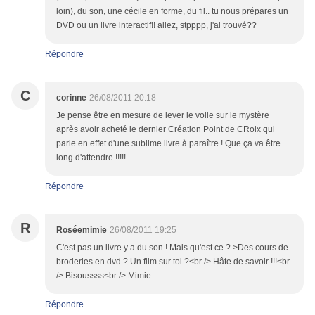
loin), du son, une cécile en forme, du fil.. tu nous prépares un
DVD ou un livre interactif!! allez, stpppp, j'ai trouvé??
Répondre
C
corinne
26/08/2011 20:18
Je pense être en mesure de lever le voile sur le mystère
après avoir acheté le dernier Création Point de CRoix qui
parle en effet d'une sublime livre à paraître ! Que ça va être
long d'attendre !!!!!
Répondre
R
Roséemimie
26/08/2011 19:25
C'est pas un livre y a du son ! Mais qu'est ce ? >Des cours de
broderies en dvd ? Un film sur toi ?<br /> Hâte de savoir !!!<br
/> Bisoussss<br /> Mimie
Répondre