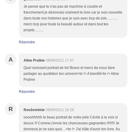
Je pense que tu n'as pas de machine à coudre et
franchement je désirerais vraiment le livre car je suis nouvelle
dans toute vos histoires que je suis avec bcp de joie............
merci bcp pour toute la beauté autour et dans tout tes
projets..........
Répondre
A
Aline Praline
08/09/2011 17:47
Quel ravissant portrait de toi! Bravo et merci de nous faire
partager au quotidien ton univers!<br /> A bientôt<br /> Aline
Praline
Répondre
R
Roséemimie
08/09/2011 16:28
oooohhhhh le beau portrait de notre jolie Cécile à la voix si
douce !!! Comme j'envie les chanceuses gagnantes !!!!!!!!! Je
donnerai je ne sais quoi ...<br /> J'ai hâte d'avoir ton livre. Au