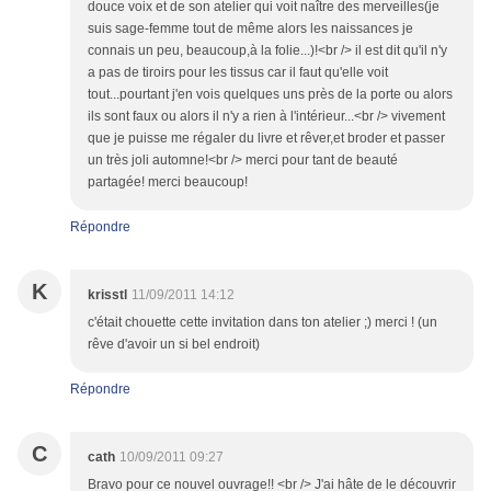
douce voix et de son atelier qui voit naître des merveilles(je
suis sage-femme tout de même alors les naissances je
connais un peu, beaucoup,à la folie...)!<br /> il est dit qu'il n'y
a pas de tiroirs pour les tissus car il faut qu'elle voit
tout...pourtant j'en vois quelques uns près de la porte ou alors
ils sont faux ou alors il n'y a rien à l'intérieur...<br /> vivement
que je puisse me régaler du livre et rêver,et broder et passer
un très joli automne!<br /> merci pour tant de beauté
partagée! merci beaucoup!
Répondre
K
krisstl
11/09/2011 14:12
c'était chouette cette invitation dans ton atelier ;) merci ! (un
rêve d'avoir un si bel endroit)
Répondre
C
cath
10/09/2011 09:27
Bravo pour ce nouvel ouvrage!! <br /> J'ai hâte de le découvrir