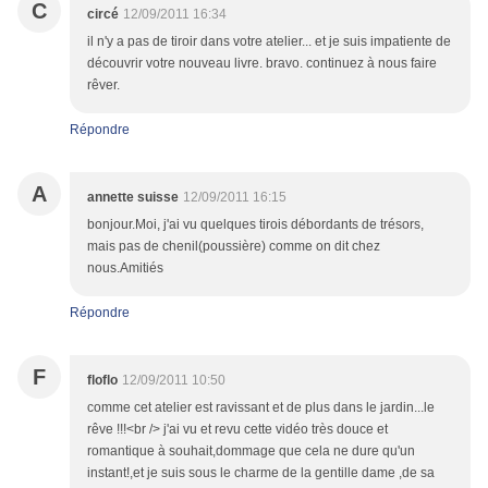
C
circé
12/09/2011 16:34
il n'y a pas de tiroir dans votre atelier... et je suis impatiente de
découvrir votre nouveau livre. bravo. continuez à nous faire
rêver.
Répondre
A
annette suisse
12/09/2011 16:15
bonjour.Moi, j'ai vu quelques tirois débordants de trésors,
mais pas de chenil(poussière) comme on dit chez
nous.Amitiés
Répondre
F
floflo
12/09/2011 10:50
comme cet atelier est ravissant et de plus dans le jardin...le
rêve !!!<br /> j'ai vu et revu cette vidéo très douce et
romantique à souhait,dommage que cela ne dure qu'un
instant!,et je suis sous le charme de la gentille dame ,de sa