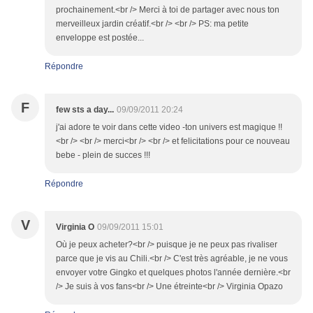
prochainement.<br /> Merci à toi de partager avec nous ton
merveilleux jardin créatif.<br /> <br /> PS: ma petite
enveloppe est postée...
Répondre
F
few sts a day...
09/09/2011 20:24
j'ai adore te voir dans cette video -ton univers est magique !!
<br /> <br /> merci<br /> <br /> et felicitations pour ce nouveau
bebe - plein de succes !!!
Répondre
V
Virginia O
09/09/2011 15:01
Où je peux acheter?<br /> puisque je ne peux pas rivaliser
parce que je vis au Chili.<br /> C'est très agréable, je ne vous
envoyer votre Gingko et quelques photos l'année dernière.<br
/> Je suis à vos fans<br /> Une étreinte<br /> Virginia Opazo