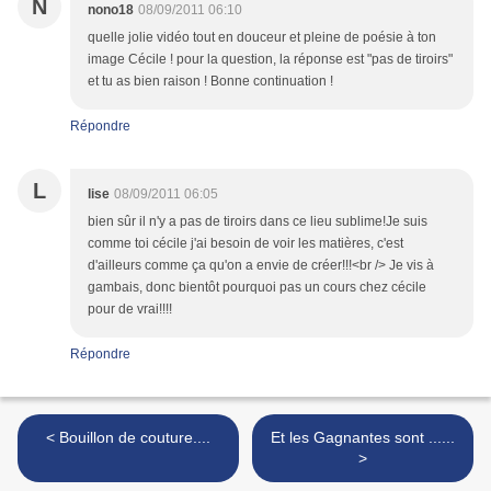
N
nono18
08/09/2011 06:10
quelle jolie vidéo tout en douceur et pleine de poésie à ton
image Cécile ! pour la question, la réponse est "pas de tiroirs"
et tu as bien raison ! Bonne continuation !
Répondre
L
lise
08/09/2011 06:05
bien sûr il n'y a pas de tiroirs dans ce lieu sublime!Je suis
comme toi cécile j'ai besoin de voir les matières, c'est
d'ailleurs comme ça qu'on a envie de créer!!!<br /> Je vis à
gambais, donc bientôt pourquoi pas un cours chez cécile
pour de vrai!!!!
Répondre
< Bouillon de couture....
Et les Gagnantes sont ......
>