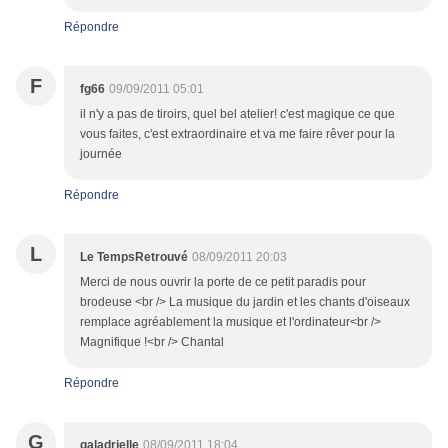
Répondre
F
fg66
09/09/2011 05:01
il n'y a pas de tiroirs, quel bel atelier! c'est magique ce que
vous faites, c'est extraordinaire et va me faire rêver pour la
journée
Répondre
L
Le TempsRetrouvé
08/09/2011 20:03
Merci de nous ouvrir la porte de ce petit paradis pour
brodeuse <br /> La musique du jardin et les chants d'oiseaux
remplace agréablement la musique et l'ordinateur<br />
Magnifique !<br /> Chantal
Répondre
G
galadrielle
08/09/2011 18:04