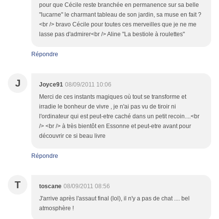
pour que Cécile reste branchée en permanence sur sa belle
"lucarne" le charmant tableau de son jardin, sa muse en fait ?
<br /> bravo Cécile pour toutes ces merveilles que je ne me
lasse pas d'admirer<br /> Aline "La bestiole à roulettes"
Répondre
J
Joyce91
08/09/2011 10:06
Merci de ces instants magiques où tout se transforme et
irradie le bonheur de vivre , je n'ai pas vu de tiroir ni
l'ordinateur qui est peut-etre caché dans un petit recoin....<br
/> <br /> à très bientôt en Essonne et peut-etre avant pour
découvrir ce si beau livre
Répondre
T
toscane
08/09/2011 08:56
J'arrive après l'assaut final (lol), il n'y a pas de chat .... bel
atmosphère !