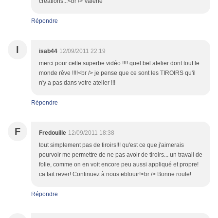
créations...<br /> Valérie
Répondre
I
isab44
12/09/2011 22:19
merci pour cette superbe vidéo !!!! quel bel atelier dont tout le
monde rêve !!!!<br /> je pense que ce sont les TIROIRS qu'il
n'y a pas dans votre atelier !!!
Répondre
F
Fredouille
12/09/2011 18:38
tout simplement pas de tiroirs!!! qu'est ce que j'aimerais
pourvoir me permettre de ne pas avoir de tiroirs... un travail de
folie, comme on en voit encore peu aussi appliqué et propre!
ca fait rever! Continuez à nous eblouir!<br /> Bonne route!
Répondre