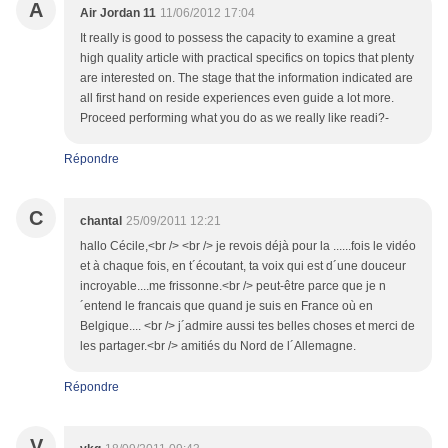
A
Air Jordan 11
11/06/2012 17:04
It really is good to possess the capacity to examine a great
high quality article with practical specifics on topics that plenty
are interested on. The stage that the information indicated are
all first hand on reside experiences even guide a lot more.
Proceed performing what you do as we really like readi?-
Répondre
C
chantal
25/09/2011 12:21
hallo Cécile,<br /> <br /> je revois déjà pour la ......fois le vidéo
et à chaque fois, en t´écoutant, ta voix qui est d´une douceur
incroyable....me frissonne.<br /> peut-être parce que je n
´entend le francais que quand je suis en France où en
Belgique.... <br /> j´admire aussi tes belles choses et merci de
les partager.<br /> amitiés du Nord de l´Allemagne.
Répondre
V