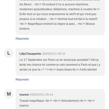
les fleurs....<br /> Et surtout il n'y a aucune machines
modernes qui(ordinateur, téléphone, machine à coudre<br />
Enfin tout ce qui nous empoisonne la vie!!!! et qui n'est pas
propice à la création....<br /> Normal tout est fait à la main!!!
<br /> Magnifique endroit où règne la paix....<br /> Bisous
bretons
Répondre
L
LillyChouquette
09/09/2011 08:34
Le 17 Septembre sur Paris ca ne serait pas possible? hihi je
tente ma chance lol comme je vais rarement a Paris et que j y
serais ce jour la =^-^=<br /> bises bises<br /> A très bientot
Répondre
M
manon
09/09/2011 06:44
Travail magnifique.<br /> <br /> Amicalement,<br /> <br />
manon