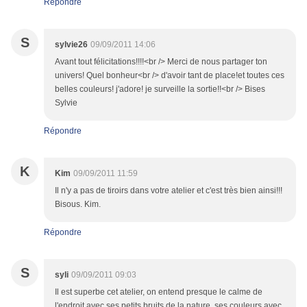
Répondre
S
sylvie26
09/09/2011 14:06
Avant tout félicitations!!!!<br /> Merci de nous partager ton
univers! Quel bonheur<br /> d'avoir tant de place!et toutes ces
belles couleurs! j'adore! je surveille la sortie!!<br /> Bises
Sylvie
Répondre
K
Kim
09/09/2011 11:59
Il n'y a pas de tiroirs dans votre atelier et c'est très bien ainsi!!!
Bisous. Kim.
Répondre
S
syli
09/09/2011 09:03
Il est superbe cet atelier, on entend presque le calme de
l'endroit avec ses petits bruits de la nature, ses couleurs avec