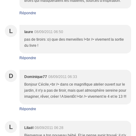
tiroirs qui masqueraient les matières, sources d'inspiration.
Répondre
L
laure
08/09/2011 06:50
pas de tiroirs :o) que des merveilles !<br /> vivement la sortie
du livre !
Répondre
D
Dominique77
08/09/2011 06:33
Bonjour Cécile,<br /> dans ce magnifique atelier ouvert sur le
jardin, il n'y a pas de tiroir, mais quel atmosphère sereine pour
imaginer, rêver, créer ! A bientôt !<br /> vivement le 4 et le 13 !!!
Répondre
L
Lilaël
08/09/2011 06:28
Bienvenue a ton nouveau bébé. Et je pense avoir trouvé: il n'y