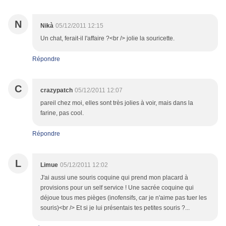
N
Nikà
05/12/2011 12:15
Un chat, ferait-il l'affaire ?<br /> jolie la souricette.
Répondre
C
crazypatch
05/12/2011 12:07
pareil chez moi, elles sont très jolies à voir, mais dans la
farine, pas cool.
Répondre
L
Limue
05/12/2011 12:02
J'ai aussi une souris coquine qui prend mon placard à
provisions pour un self service ! Une sacrée coquine qui
déjoue tous mes pièges (inofensifs, car je n'aime pas tuer les
souris)<br /> Et si je lui présentais tes petites souris ?...