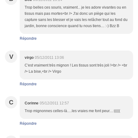
Trop belles ces souris, vraiment... je les adore vivantes ou en
tissus mais pas mortes<br /> J'ai donc un piège qui les
capture sans les blesser et je vais les relâcher tout au fond du
jardin, bonne conscience quand tu nous tiens.... :-) Bzz B
Répondre
V
virgo
05/12/2011 13:06
C'est vraiment très mignon ! Les tissus sont très joli !<br /> <br
/> La bise,<br /> Virgo
Répondre
C
Corinne
05/12/2011 12:57
Trop mignonnes celles-là.....les vraies me font peur....:(((((
Répondre