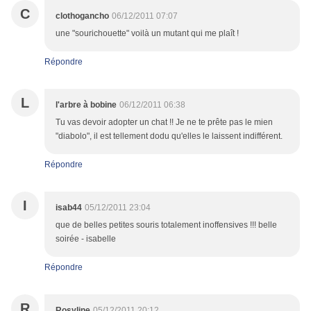
C
clothogancho
06/12/2011 07:07
une "sourichouette" voilà un mutant qui me plaît !
Répondre
L
l'arbre à bobine
06/12/2011 06:38
Tu vas devoir adopter un chat !! Je ne te prête pas le mien
"diabolo", il est tellement dodu qu'elles le laissent indifférent.
Répondre
I
isab44
05/12/2011 23:04
que de belles petites souris totalement inoffensives !!! belle
soirée - isabelle
Répondre
R
Rosyline
05/12/2011 20:12