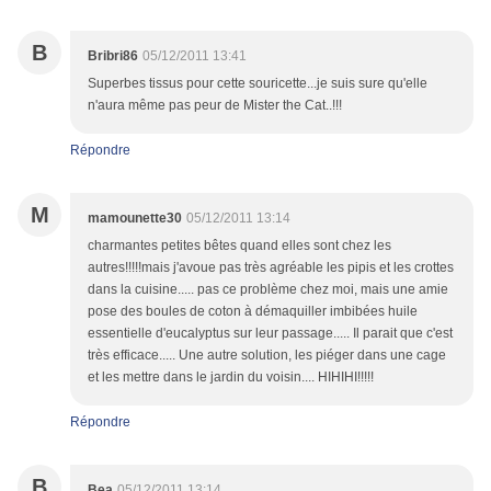
B
Bribri86
05/12/2011 13:41
Superbes tissus pour cette souricette...je suis sure qu'elle
n'aura même pas peur de Mister the Cat..!!!
Répondre
M
mamounette30
05/12/2011 13:14
charmantes petites bêtes quand elles sont chez les
autres!!!!!mais j'avoue pas très agréable les pipis et les crottes
dans la cuisine..... pas ce problème chez moi, mais une amie
pose des boules de coton à démaquiller imbibées huile
essentielle d'eucalyptus sur leur passage..... Il parait que c'est
très efficace..... Une autre solution, les piéger dans une cage
et les mettre dans le jardin du voisin.... HIHIHI!!!!!
Répondre
B
Bea
05/12/2011 13:14