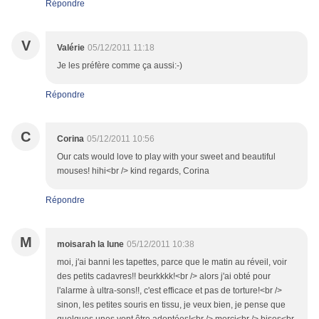
Répondre
V
Valérie
05/12/2011 11:18
Je les préfère comme ça aussi:-)
Répondre
C
Corina
05/12/2011 10:56
Our cats would love to play with your sweet and beautiful
mouses! hihi<br /> kind regards, Corina
Répondre
M
moisarah la lune
05/12/2011 10:38
moi, j'ai banni les tapettes, parce que le matin au réveil, voir
des petits cadavres!! beurkkkk!<br /> alors j'ai obté pour
l'alarme à ultra-sons!!, c'est efficace et pas de torture!<br />
sinon, les petites souris en tissu, je veux bien, je pense que