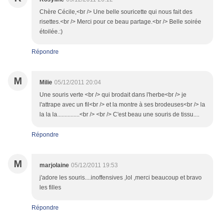
Chère Cécile,<br /> Une belle souricette qui nous fait des
risettes.<br /> Merci pour ce beau partage.<br /> Belle soirée
étoilée.:)
Répondre
M
Milie
05/12/2011 20:04
Une souris verte <br /> qui brodait dans l'herbe<br /> je
l'attrape avec un fil<br /> et la montre à ses brodeuses<br /> la
la la la...............<br /> <br /> C'est beau une souris de tissu....
Répondre
M
marjolaine
05/12/2011 19:53
j'adore les souris....inoffensives ,lol ,merci beaucoup et bravo
les filles
Répondre