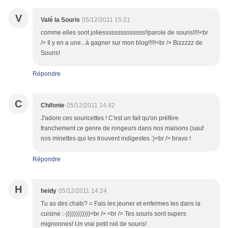
V
Valé la Souris
05/12/2011 15:21
comme elles sont joliessssssssssssss!!parole de souris!!!!<br
/> Il y en a une...à gagner sur mon blog!!!!!<br /> Bizzzzz de
Souris!
Répondre
C
Chifonie
05/12/2011 14:42
J'adore ces souricettes ! C'est un fait qu'on préfère
franchement ce genre de rongeurs dans nos maisons (sauf
nos minettes qui les trouvent indigestes :)<br /> bravo !
Répondre
H
heidy
05/12/2011 14:24
Tu as des chats? = Fais les jeuner et enfermes les dans la
cuisine :-))))))))))))<br /> <br /> Tes souris sont supers
mignonnes! Un vrai petit nid de souris!