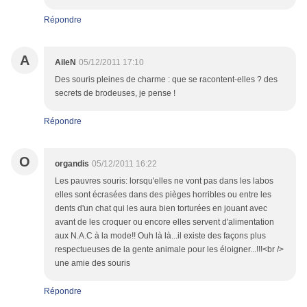
Répondre
A
AileN
05/12/2011 17:10
Des souris pleines de charme : que se racontent-elles ? des
secrets de brodeuses, je pense !
Répondre
O
organdis
05/12/2011 16:22
Les pauvres souris: lorsqu'elles ne vont pas dans les labos
elles sont écrasées dans des pièges horribles ou entre les
dents d'un chat qui les aura bien torturées en jouant avec
avant de les croquer ou encore elles servent d'alimentation
aux N.A.C à la mode!! Ouh là là...il existe des façons plus
respectueuses de la gente animale pour les éloigner...!!!<br />
une amie des souris
Répondre