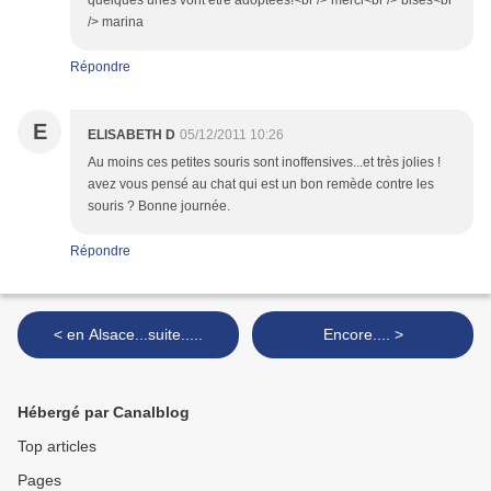
quelques unes vont être adoptées!<br /> merci<br /> bises<br
/> marina
Répondre
E
ELISABETH D
05/12/2011 10:26
Au moins ces petites souris sont inoffensives...et très jolies !
avez vous pensé au chat qui est un bon remède contre les
souris ? Bonne journée.
Répondre
< en Alsace...suite.....
Encore.... >
Hébergé par Canalblog
Top articles
Pages