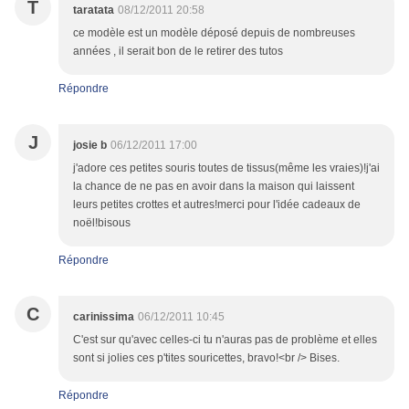
T
taratata
08/12/2011 20:58
ce modèle est un modèle déposé depuis de nombreuses
années , il serait bon de le retirer des tutos
Répondre
J
josie b
06/12/2011 17:00
j'adore ces petites souris toutes de tissus(même les vraies)!j'ai
la chance de ne pas en avoir dans la maison qui laissent
leurs petites crottes et autres!merci pour l'idée cadeaux de
noël!bisous
Répondre
C
carinissima
06/12/2011 10:45
C'est sur qu'avec celles-ci tu n'auras pas de problème et elles
sont si jolies ces p'tites souricettes, bravo!<br /> Bises.
Répondre