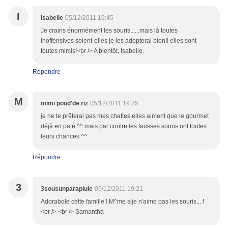
I
Isabelle
05/12/2011 19:45
Je crains énormément les souris......mais là toutes
inoffensives soient-elles je les adopterai bien!! elles sont
toutes mimis!<br /> A bientôt, Isabelle.
Répondre
M
mimi poud'de riz
05/12/2011 19:35
je ne te prêterai pas mes chattes elles aiment que le gourmet
déjà en paté ^^ mais par contre les fausses souris ont toutes
leurs chances ^^
Répondre
3
3sousunparapluie
05/12/2011 19:21
Adorabole cette famille ! M^me sije n'aime pas les souris... !
<br /> <br /> Samantha