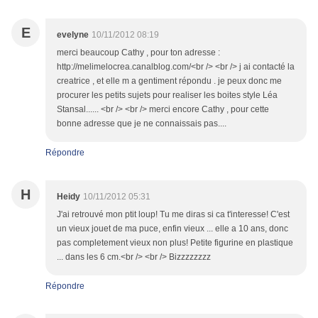
E
evelyne
10/11/2012 08:19
merci beaucoup Cathy , pour ton adresse :
http://melimelocrea.canalblog.com/<br /> <br /> j ai contacté la
creatrice , et elle m a gentiment répondu . je peux donc me
procurer les petits sujets pour realiser les boites style Léa
Stansal...... <br /> <br /> merci encore Cathy , pour cette
bonne adresse que je ne connaissais pas....
Répondre
H
Heidy
10/11/2012 05:31
J'ai retrouvé mon ptit loup! Tu me diras si ca t'interesse! C'est
un vieux jouet de ma puce, enfin vieux ... elle a 10 ans, donc
pas completement vieux non plus! Petite figurine en plastique
... dans les 6 cm.<br /> <br /> Bizzzzzzzz
Répondre