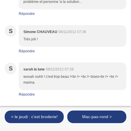
problème et personne 'a la solution...
Répondre
S
Simone CHAUVEAU
08/11/2012 07:36
Très joli !
Répondre
S
sarah la lune
08/11/2012 07:28
wouah ouhh ! c'est trop beau !<br /> <br /> bises<br /> <br />
marina
Répondre
< le jeudi : c'est broderie!
Mac-pas-rond >