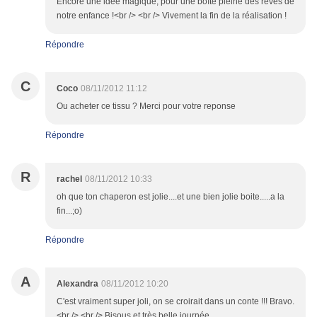
Encore une idée magique, pour une boîte pleine des rêves de
notre enfance !<br /> <br /> Vivement la fin de la réalisation !
Répondre
C
Coco
08/11/2012 11:12
Ou acheter ce tissu ? Merci pour votre reponse
Répondre
R
rachel
08/11/2012 10:33
oh que ton chaperon est jolie....et une bien jolie boite.....a la
fin...;o)
Répondre
A
Alexandra
08/11/2012 10:20
C'est vraiment super joli, on se croirait dans un conte !!! Bravo.
<br /> <br /> Bisous et très belle journée.