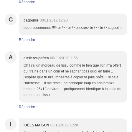
Répondre
C
cagouille
08/11/2012 12:20
superbeeeeeeee !!!!<br /> <br /> bizzzes<br /> <br /> cagouille
Répondre
A
ateliercupoftea
08/11/2012 11:55
Oh ! j'ai un morceau de tissu comme le tien que l'on m'a offert
qui traîne dans un coin et ne sachant pas quoi en faire ..
j'espère que tu m'autoriseras à copier ta jolie boîte !!! si cela
t'intéresse ... il me reste une breloque loup coloris bronze
antique 25x12 environ ... pratiquement identique à la taille du
loup de ton tissu....
Répondre
I
IDÉES MAISON
08/11/2012 11:28