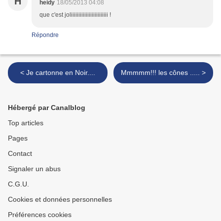
H
heidy
18/05/2013 04:08
que c'est joliiiiiiiiiiiiiiiiiiiiiiiii !
Répondre
< Je cartonne en Noir....
Mmmmm!!! les cônes ..... >
Hébergé par Canalblog
Top articles
Pages
Contact
Signaler un abus
C.G.U.
Cookies et données personnelles
Préférences cookies