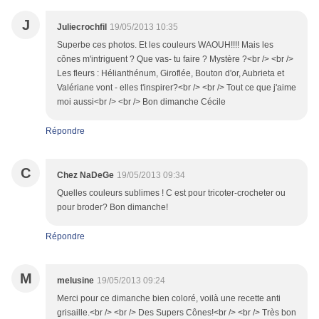
J
Juliecrochfil
19/05/2013 10:35
Superbe ces photos. Et les couleurs WAOUH!!!! Mais les
cônes m'intriguent ? Que vas- tu faire ? Mystère ?<br /> <br />
Les fleurs : Hélianthénum, Giroflée, Bouton d'or, Aubrieta et
Valériane vont - elles t'inspirer?<br /> <br /> Tout ce que j'aime
moi aussi<br /> <br /> Bon dimanche Cécile
Répondre
C
Chez NaDeGe
19/05/2013 09:34
Quelles couleurs sublimes ! C est pour tricoter-crocheter ou
pour broder? Bon dimanche!
Répondre
M
melusine
19/05/2013 09:24
Merci pour ce dimanche bien coloré, voilà une recette anti
grisaille.<br /> <br /> Des Supers Cônes!<br /> <br /> Très bon