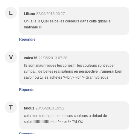
L
Liliane
22/05/2013 06:27
Oh la la !!! Quelles belles couleurs dans cette grisaille
matinale !!!
Répondre
V
valea36
21/05/2013 07:28
Ils sont magnifiques tes cones!!!! les couleurs sont super
sympa... de belles réalisations en perspective ..j'aimerai bien
savoir où tu les achètes ?<br /> <br /> Grannybisous
Répondre
T
talou1
20/05/2013 19:51
cela me met en joie toutes ces couleurs a défaut de
soleillllllllllllllllllllll<br /> <br /> TALOU