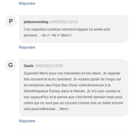
Répondre
P
philomeneblog
19/05/2013 20:21
Ces superbes couleurs viennent égayer ce week-end
pluvieux ...<br /> <br /> Merci !
Répondre
G
Gaële
19/05/2013 19:55
Superbe! Merci pour ces merveilles et ces idées. Je regarde
très souvent et écris rarement. Je voulais parlér de l'expo sur
les broderies des Pays Bas d'une collectionneuse à la
bibliothèqueue Forney dans le Marais. Je m'y suis cassée le
nez aujourd'hui et je pense que c'est fermé demain mais pour
celles qui ne sont pas au courant comme moi ce matin encore
cela peut intéresser.... Merci
Répondre