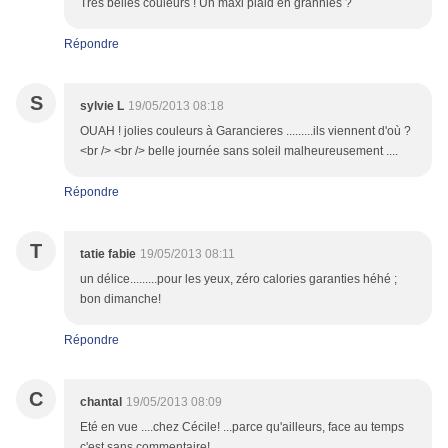
Très belles couleurs ! Un maxi plaid en grannies ?
Répondre
S
sylvie L
19/05/2013 08:18
OUAH ! jolies couleurs à Garancieres .........ils viennent d'où ?
<br /> <br /> belle journée sans soleil malheureusement ....
Répondre
T
tatie fabie
19/05/2013 08:11
un délice.........pour les yeux, zéro calories garanties héhé ;
bon dimanche!
Répondre
C
chantal
19/05/2013 08:09
Eté en vue ....chez Cécile! ...parce qu'ailleurs, face au temps
c'est sans commentaire!