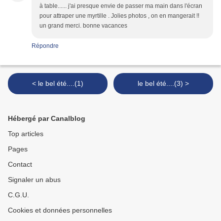
à table...... j'ai presque envie de passer ma main dans l'écran
pour attraper une myrtille . Jolies photos , on en mangerait !!
un grand merci. bonne vacances
Répondre
< le bel été....(1)
le bel été....(3) >
Hébergé par Canalblog
Top articles
Pages
Contact
Signaler un abus
C.G.U.
Cookies et données personnelles