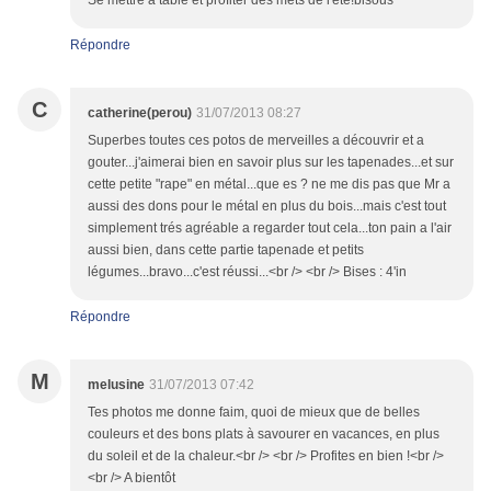
Se mettre à table et profiter des mets de l'été!bisous
Répondre
C
catherine(perou)
31/07/2013 08:27
Superbes toutes ces potos de merveilles a découvrir et a
gouter...j'aimerai bien en savoir plus sur les tapenades...et sur
cette petite "rape" en métal...que es ? ne me dis pas que Mr a
aussi des dons pour le métal en plus du bois...mais c'est tout
simplement trés agréable a regarder tout cela...ton pain a l'air
aussi bien, dans cette partie tapenade et petits
légumes...bravo...c'est réussi...<br /> <br /> Bises : 4'in
Répondre
M
melusine
31/07/2013 07:42
Tes photos me donne faim, quoi de mieux que de belles
couleurs et des bons plats à savourer en vacances, en plus
du soleil et de la chaleur.<br /> <br /> Profites en bien !<br />
<br /> A bientôt