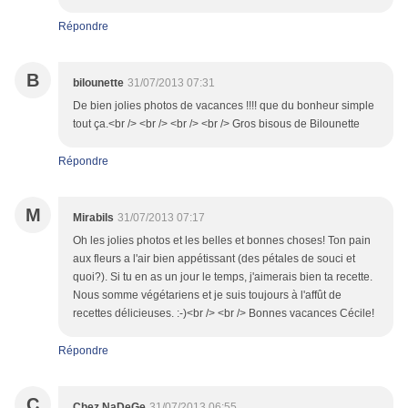
Répondre
B
bilounette
31/07/2013 07:31
De bien jolies photos de vacances !!!! que du bonheur simple
tout ça.<br /> <br /> <br /> <br /> Gros bisous de Bilounette
Répondre
M
Mirabils
31/07/2013 07:17
Oh les jolies photos et les belles et bonnes choses! Ton pain
aux fleurs a l'air bien appétissant (des pétales de souci et
quoi?). Si tu en as un jour le temps, j'aimerais bien ta recette.
Nous somme végétariens et je suis toujours à l'affût de
recettes délicieuses. :-)<br /> <br /> Bonnes vacances Cécile!
Répondre
C
Chez NaDeGe
31/07/2013 06:55