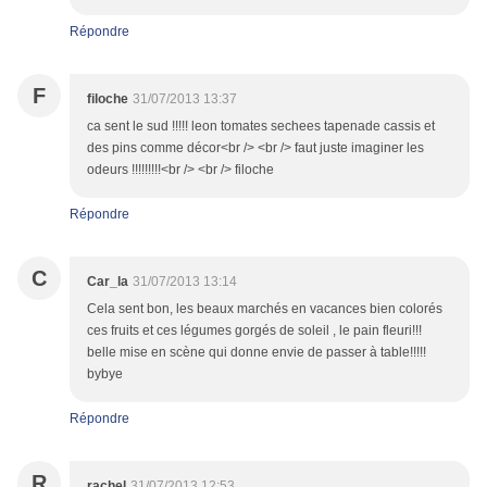
Répondre
F
filoche
31/07/2013 13:37
ca sent le sud !!!!! leon tomates sechees tapenade cassis et
des pins comme décor<br /> <br /> faut juste imaginer les
odeurs !!!!!!!!!<br /> <br /> filoche
Répondre
C
Car_la
31/07/2013 13:14
Cela sent bon, les beaux marchés en vacances bien colorés
ces fruits et ces légumes gorgés de soleil , le pain fleuri!!!
belle mise en scène qui donne envie de passer à table!!!!!
bybye
Répondre
R
rachel
31/07/2013 12:53