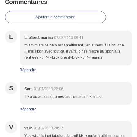
Commentaires
Ajouter un commentaire
L
latelierdemarina
02/08/2013 09:41
miam miam ce pain est appétissant, j'en ai l'eau à la bouche
!!! mais bon avec tout ça, il va falloir se mettre au sport à la
rentrée? <br /> <br /> bises!<br /> <br /> marina
Répondre
S
Sara
31/07/2013 22:06
Il y a autant de légumes c'est un trésor. Bisous.
Répondre
V
velia
31/07/2013 20:17
Yes, what is that fabulous bread! My eggplants did not come