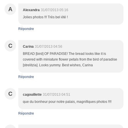
A
Alexandra
31/07/2013 05:16
Jolies photos !!! Très bel été !
Répondre
C
Carina
31/07/2013 04:56
BREAD [bird] OF PARADISE! The bread looks like it is
covered with miniature flower petals from the bird of paradise
[strelitzia]. Looks yummy. Best wishes, Carina
Répondre
C
cagouillette
31/07/2013 04:51
que du bonheur pour notre palais, magnifiques photos !!!!
Répondre