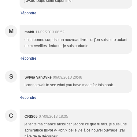
j'avais loupé cette super info!
Répondre
M
mahif
11/09/2013 08:52
oh,la bonne surprise un nouveau livre...et j'en suis sure autant
de merveilles dedans...je suis partante
Répondre
S
Sylvia VanDyke
09/09/2013 20:48
I cannot wait to see what you have made for this book.....
Répondre
C
CRIS05
07/09/2013 18:35
je tente ma chance aussi car j'adore ce que tu fais. je suis une
admiratrice !!!!<br /> <br /> belle vie à ce nouvel ouvrage...j'ai
hâte de le découvrir