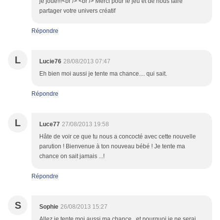
je joue!!!<br /> <br /> Merci pour le jeu et de nous faire
partager votre univers créatif
Répondre
L
Lucie76
28/08/2013 07:47
Eh bien moi aussi je tente ma chance.... qui sait.
Répondre
L
Luce77
27/08/2013 19:58
Hâte de voir ce que tu nous a concocté avec cette nouvelle
parution ! Bienvenue à ton nouveau bébé ! Je tente ma
chance on sait jamais ...!
Répondre
S
Sophie
26/08/2013 15:27
Allez je tente moi aussi ma chance...et pourquoi je ne serai