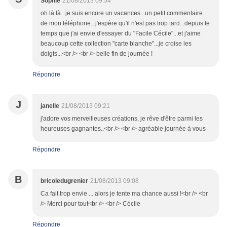
Sophie
21/08/2013 09:54
oh là là...je suis encore un vacances...un petit commentaire
de mon téléphone...j'espère qu'il n'est pas trop tard...depuis le
temps que j'ai envie d'essayer du "Facile Cécile"...et j'aime
beaucoup cette collection "carte blanche"...je croise les
doigts...<br /> <br /> belle fin de journée !
Répondre
J
janelle
21/08/2013 09:21
j'adore vos merveilleuses créations, je rêve d'être parmi les
heureuses gagnantes..<br /> <br /> agréable journée à vous
Répondre
B
bricoledugrenier
21/08/2013 09:08
Ca fait trop envie ... alors je tente ma chance aussi !<br /> <br
/> Merci pour tout<br /> <br /> Cécile
Répondre