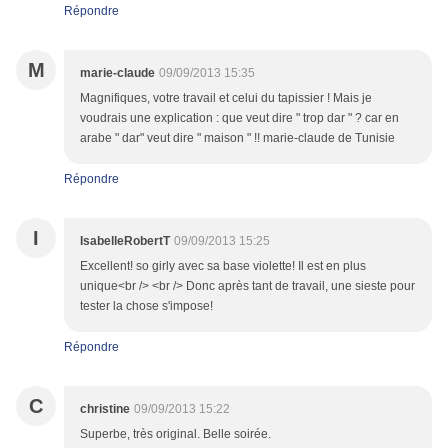
Répondre
M
marie-claude
09/09/2013 15:35
Magnifiques, votre travail et celui du tapissier ! Mais je
voudrais une explication : que veut dire " trop dar " ? car en
arabe " dar" veut dire " maison " !! marie-claude de Tunisie
Répondre
I
IsabelleRobertT
09/09/2013 15:25
Excellent! so girly avec sa base violette! Il est en plus
unique<br /> <br /> Donc après tant de travail, une sieste pour
tester la chose s'impose!
Répondre
C
christine
09/09/2013 15:22
Superbe, très original. Belle soirée.