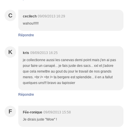
C
cecilech
09/09/2013 16:29
wahou!!!!!!
Répondre
K
kris
09/09/2013 16:25
je collectionne aussi les canevas demi point mais j'en ai pas
pour faire un canapé... je fais juste des sacs... xxl et j'adore
que cela remettre au gout du jour le travail de nos grands
meres. <br /> <br /> ta bergere est splendide... il en a fallut
quelques uns!!! bravo au tapissier
Répondre
F
Fée-ronique
09/09/2013 15:58
Je dirais juste "Wow" !