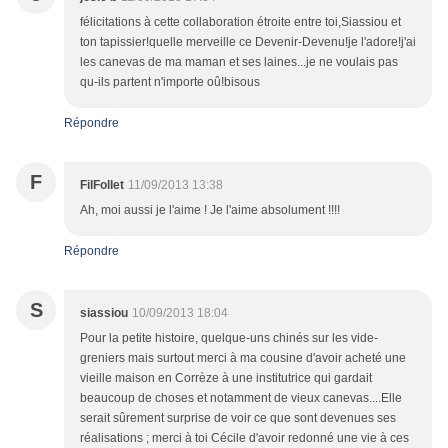
félicitations à cette collaboration étroite entre toi,Siassiou et
ton tapissier!quelle merveille ce Devenir-Devenu!je l'adore!j'ai
les canevas de ma maman et ses laines...je ne voulais pas
qu-ils partent n'importe oû!bisous
Répondre
F
FilFollet
11/09/2013 13:38
Ah, moi aussi je l'aime ! Je l'aime absolument !!!!
Répondre
S
siassiou
10/09/2013 18:04
Pour la petite histoire, quelque-uns chinés sur les vide-
greniers mais surtout merci à ma cousine d'avoir acheté une
vieille maison en Corrèze à une institutrice qui gardait
beaucoup de choses et notamment de vieux canevas....Elle
serait sûrement surprise de voir ce que sont devenues ses
réalisations ; merci à toi Cécile d'avoir redonné une vie à ces