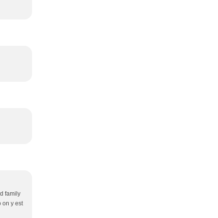
nd family
b on y est