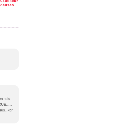
 Classeur
odeuses
'en suis
E.......
sus...<br