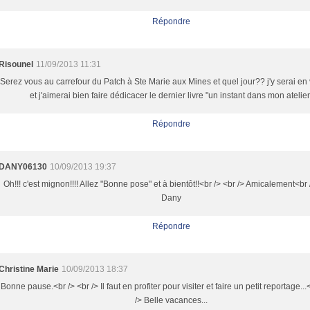
Répondre
Risounel
11/09/2013 11:31
Serez vous au carrefour du Patch à Ste Marie aux Mines et quel jour?? j'y serai en 
et j'aimerai bien faire dédicacer le dernier livre "un instant dans mon atelier
Répondre
DANY06130
10/09/2013 19:37
Oh!!! c'est mignon!!!! Allez "Bonne pose" et à bientôt!!<br /> <br /> Amicalement<br 
Dany
Répondre
Christine Marie
10/09/2013 18:37
Bonne pause.<br /> <br /> Il faut en profiter pour visiter et faire un petit reportage...
/> Belle vacances...