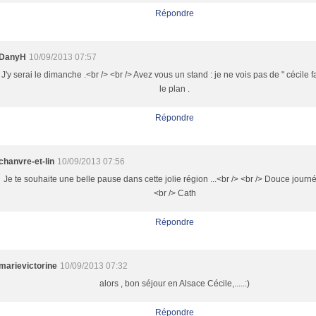
Répondre
DanyH
10/09/2013 07:57
J'y serai le dimanche .<br /> <br /> Avez vous un stand : je ne vois pas de " cécile fa
le plan .
Répondre
chanvre-et-lin
10/09/2013 07:56
Je te souhaite une belle pause dans cette jolie région ...<br /> <br /> Douce journ
<br /> Cath
Répondre
marievictorine
10/09/2013 07:32
alors , bon séjour en Alsace Cécile,.....:)
Répondre