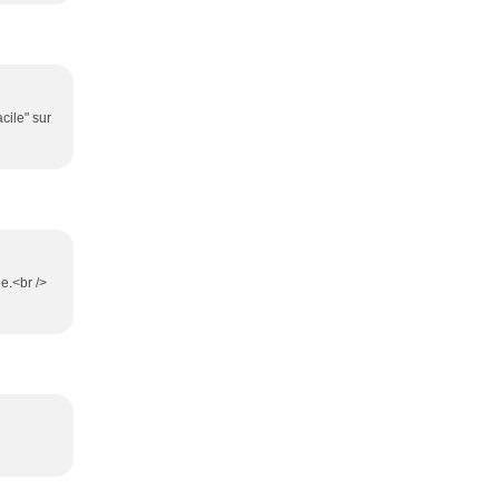
cile" sur
ée.<br />