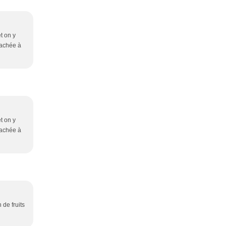
t on y
tachée à
t on y
tachée à
 de fruits