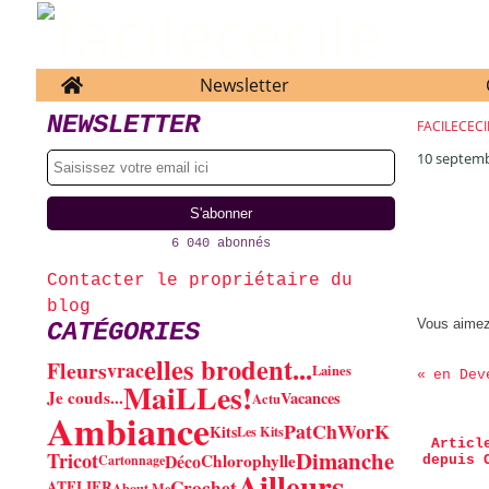
Home
Newsletter
NEWSLETTER
FACILECECI
10 septem
6 040 abonnés
Contacter le propriétaire du
blog
Vous aime
CATÉGORIES
elles brodent...
Fleurs
vrac
Laines
en Dev
MaiLLes!
Je couds...
Vacances
Actu
Ambiance
PatChWorK
Kits
Les Kits
Articl
Dimanche
Tricot
Déco
Chlorophylle
Cartonnage
depuis 
Ailleurs
Crochet
ATELIER
About Me