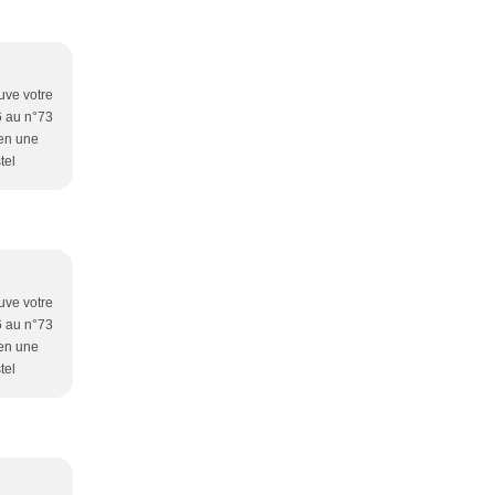
ouve votre
76 au n°73
ien une
tel
ouve votre
76 au n°73
ien une
tel