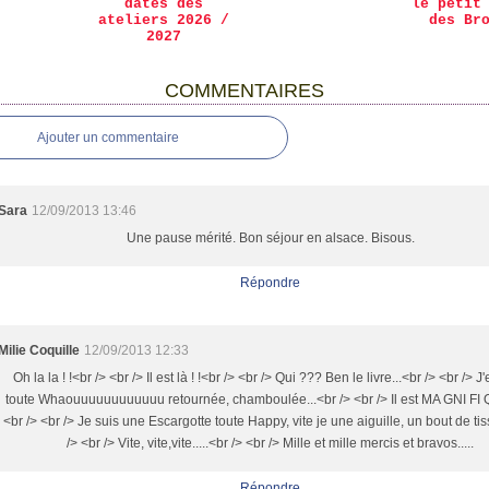
dates des
le petit
ateliers 2026 /
des Br
2027
COMMENTAIRES
Ajouter un commentaire
Sara
12/09/2013 13:46
Une pause mérité. Bon séjour en alsace. Bisous.
Répondre
Milie Coquille
12/09/2013 12:33
Oh la la ! !<br /> <br /> Il est là ! !<br /> <br /> Qui ??? Ben le livre...<br /> <br /> J
toute Whaouuuuuuuuuuuu retournée, chamboulée...<br /> <br /> Il est MA GNI FI QU
<br /> <br /> Je suis une Escargotte toute Happy, vite je une aiguille, un bout de tis
/> <br /> Vite, vite,vite.....<br /> <br /> Mille et mille mercis et bravos.....
Répondre