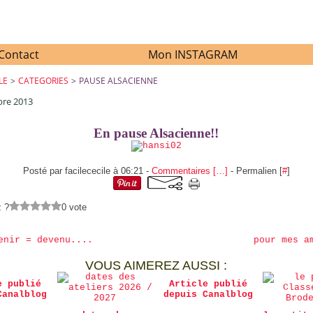
Contact
Mon INSTAGRAM
LE
>
CATEGORIES
>
PAUSE ALSACIENNE
bre 2013
PAUSE ALSACIENNE
En pause Alsacienne!!
Posté par facilececile à 06:21 -
Commentaires [
…
]
- Permalien [
#
]
z ?
0 vote
enir = devenu....
pour mes a
VOUS AIMEREZ AUSSI :
e publié
Article publié
Canalblog
depuis Canalblog