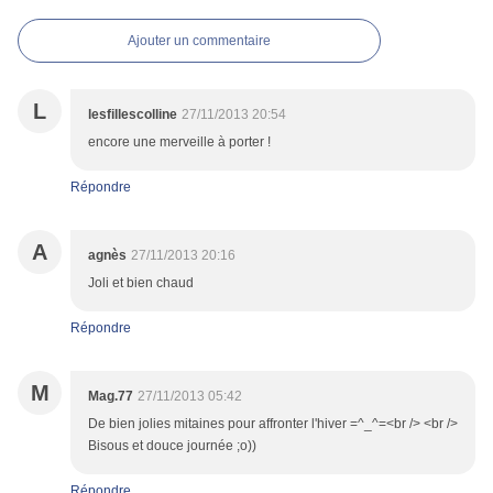
Ajouter un commentaire
L
lesfillescolline
27/11/2013 20:54
encore une merveille à porter !
Répondre
A
agnès
27/11/2013 20:16
Joli et bien chaud
Répondre
M
Mag.77
27/11/2013 05:42
De bien jolies mitaines pour affronter l'hiver =^_^=<br /> <br />
Bisous et douce journée ;o))
Répondre