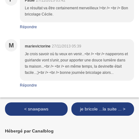
Paule
27/11/2013 05:42
Le résultat va être certainement merveilleux !<br /> <br /> Bon
bricolage Cécile.
Répondre
M
marievictorine
27/11/2013 05:39
Je crois savoir où tu veux en venir...<br /> <br /> napperons et
guirlande vont s'unir, pour apporter une douce lumière dans
ta maison...<br /> <br /> en même temps, la devinette était
facile...;)<br /> <br /> bonne journée bricolage alors...
Répondre
< snawpaws
je bricole ...la suite ... >
Hébergé par Canalblog