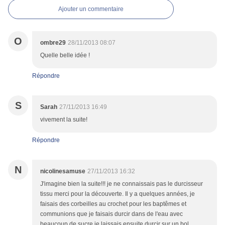
Ajouter un commentaire
O
ombre29
28/11/2013 08:07
Quelle belle idée !
Répondre
S
Sarah
27/11/2013 16:49
vivement la suite!
Répondre
N
nicolinesamuse
27/11/2013 16:32
J'imagine bien la suite!!! je ne connaissais pas le durcisseur
tissu merci pour la découverte. Il y a quelques années, je
faisais des corbeilles au crochet pour les baptêmes et
communions que je faisais durcir dans de l'eau avec
beaucoup de sucre je laissais ensuite durcir sur un bol