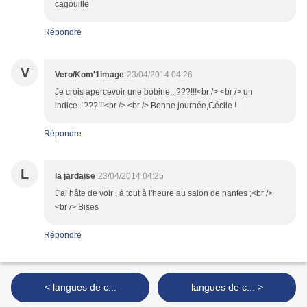
cagouille
Répondre
V
Vero/Kom'1image
23/04/2014 04:26
Je crois apercevoir une bobine...???!!!<br /> <br /> un
indice...???!!!<br /> <br /> Bonne journée,Cécile !
Répondre
L
la jardaise
23/04/2014 04:25
J'ai hâte de voir , à tout à l'heure au salon de nantes ;<br />
<br /> Bises
Répondre
< langues de c...
langues de c... >