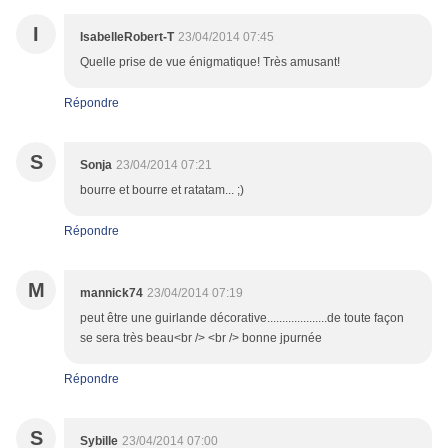
I
IsabelleRobert-T
23/04/2014 07:45
Quelle prise de vue énigmatique! Très amusant!
Répondre
S
Sonja
23/04/2014 07:21
bourre et bourre et ratatam... ;)
Répondre
M
mannick74
23/04/2014 07:19
peut être une guirlande décorative....................de toute façon
se sera très beau<br /> <br /> bonne jpurnée
Répondre
S
Sybille
23/04/2014 07:00