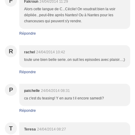
F
Fakroun
24/04/2014 11:29
Alors cette langue de C...Cécile! On voudrait bien la voir
dépliée...peut-être après Nantes! Ou à Nantes pour les
chanceuses qui peuvent s'y rendre.
Répondre
R
rachel
24/04/2014 10:42
toute une bien belle serie..on suit les episodes avec plaisir....;)
Répondre
P
patchelle
24/04/2014 08:31
ca c'est du teasing! Y en aura t il encore samedi?
Répondre
T
Teresa
24/04/2014 08:27