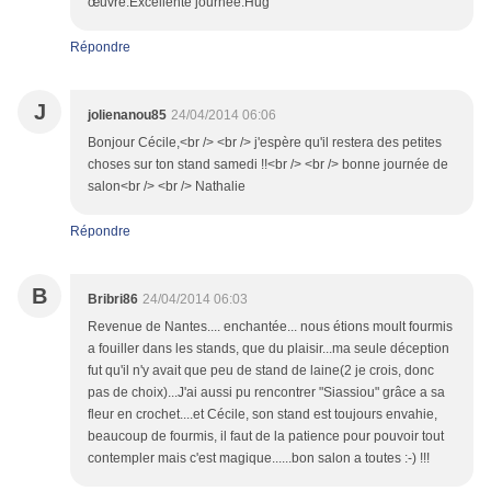
œuvre.Excellente journée.Hug
Répondre
J
jolienanou85
24/04/2014 06:06
Bonjour Cécile,<br /> <br /> j'espère qu'il restera des petites
choses sur ton stand samedi !!<br /> <br /> bonne journée de
salon<br /> <br /> Nathalie
Répondre
B
Bribri86
24/04/2014 06:03
Revenue de Nantes.... enchantée... nous étions moult fourmis
a fouiller dans les stands, que du plaisir...ma seule déception
fut qu'il n'y avait que peu de stand de laine(2 je crois, donc
pas de choix)...J'ai aussi pu rencontrer "Siassiou" grâce a sa
fleur en crochet....et Cécile, son stand est toujours envahie,
beaucoup de fourmis, il faut de la patience pour pouvoir tout
contempler mais c'est magique......bon salon a toutes :-) !!!