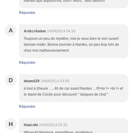
Nantes àpd aujourd'hui, non!? Alors... Bon salon!!!!
Répondre
A
Art&création
24/04/2014 04:16
Toujours un peu de mystère, moi je veux bien le voir ouvert
demain matin. Bonne journée à Nantes, un peu trop loin de
chez moi malheureusement.
Répondre
D
doumé29
24/04/2014 03:59
à tout à l(heure ......4h de car avant Nantes ....!!!!<br /> <br /> et
le stand de Cécile pour découvrir " langues de chat "
Répondre
H
Hoai-nhi
24/04/2014 03:35
Whaouh! Magique, magnifique, mystérieux.......