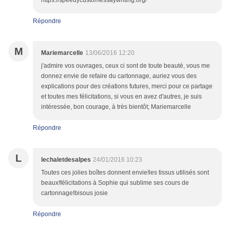
https://speedycustomessaywriting.org/
Répondre
M
Mariemarcelle
13/06/2016 12:20
j'admire vos ouvrages, ceux ci sont de toute beauté, vous me
donnez envie de refaire du cartonnage, auriez vous des
explications pour des créations futures, merci pour ce partage
et toutes mes félicitations, si vous en avez d'autres, je suis
intéressée, bon courage, à très bientôt; Mariemarcelle
Répondre
L
lechaletdesalpes
24/01/2016 10:23
Toutes ces jolies boîtes donnent envie!les tissus utilisés sont
beaux!félicitations à Sophie qui sublime ses cours de
cartonnage!bisous josie
Répondre