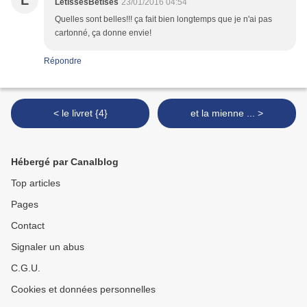
L
LetissesBetises
23/01/2016 04:54
Quelles sont belles!!! ça fait bien longtemps que je n'ai pas
cartonné, ça donne envie!
Répondre
< le livret {4}
et la mienne ... >
Hébergé par Canalblog
Top articles
Pages
Contact
Signaler un abus
C.G.U.
Cookies et données personnelles