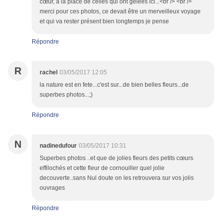
cœur, à la place de celles qui ont gelées ici...<br /> <br />
merci pour ces photos, ce devait être un merveilleux voyage
et qui va rester présent bien longtemps je pense
Répondre
R
rachel
03/05/2017 12:05
la nature est en fete...c'est sur...de bien belles fleurs...de
superbes photos...;)
Répondre
N
nadinedufour
03/05/2017 10:31
Superbes photos ..et que de jolies fleurs des petits cœurs
effilochés et cette fleur de cornouiller quel jolie
decouverte..sans Nul doute on les retrouvera sur vos jolis
ouvrages
Répondre