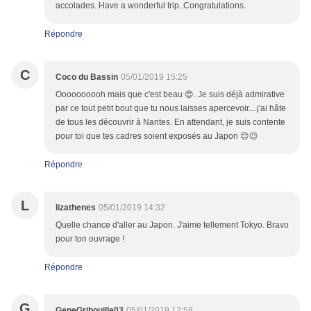
accolades. Have a wonderful trip..Congratulations.
Répondre
C
Coco du Bassin
05/01/2019 15:25
Oooooooooh mais que c'est beau 😍. Je suis déjà admirative
par ce tout petit bout que tu nous laisses apercevoir....j'ai hâte
de tous les découvrir à Nantes. En attendant, je suis contente
pour toi que tes cadres soient exposés au Japon 😊😉
Répondre
L
lizathenes
05/01/2019 14:32
Quelle chance d'aller au Japon. J'aime tellement Tokyo. Bravo
pour ton ouvrage !
Répondre
G
GeneGribouille03
05/01/2019 12:58