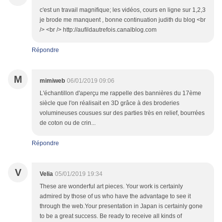
c'est un travail magnifique; les vidéos, cours en ligne sur 1,2,3
je brode me manquent , bonne continuation judith du blog <br
/> <br /> http://aufildautrefois.canalblog.com
Répondre
M
mimiweb
06/01/2019 09:06
L'échantillon d'aperçu me rappelle des bannières du 17ème
siècle que l'on réalisait en 3D grâce à des broderies
volumineuses cousues sur des parties très en relief, bourrées
de coton ou de crin...
Répondre
V
Velia
05/01/2019 19:34
These are wonderful art pieces. Your work is certainly
admired by those of us who have the advantage to see it
through the web.Your presentation in Japan is certainly gone
to be a great success. Be ready to receive all kinds of