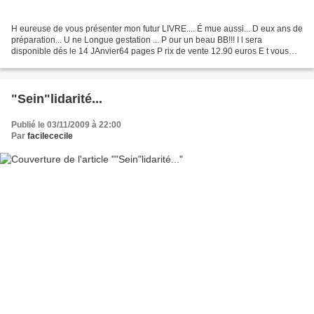
H eureuse de vous présenter mon futur LIVRE.... É mue aussi... D eux ans de
préparation... U ne Longue gestation ... P our un beau BB!!! I l sera
disponible dés le 14 JAnvier64 pages P rix de vente 12.90 euros E t vous
pouvez déjà le réserver dans la...
"Sein"lidarité...
Publié le 03/11/2009 à 22:00
Par
facilececile