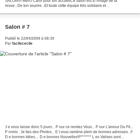
SALON!!!! Merci Carol pour ton accueilCe salon est à l'image de ta
revue...De ton sourire...Et toute cette équipe très solidaire et
professionnelle!!! Aujourd'hui la Guest STAR!!!!KAffee......
Salon # 7
Publié le 22/04/2009 à 08:30
Par
facilececile
J e vous laisse donc 5 jours... P our ce rendez Vous... P our L'amour Du Fil...
P romis : Je fais des Photos... E t vous ramène plein de bonnes adresses...!!
D e bonnes Idées.... D e bonnes Nouvelles!!!******* L es Valises sont