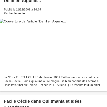
De fil en Aiguille...
Publié le 11/12/2008 à 16:07
Par
facilececile
Le N° de FIL EN AIGUILLE de Janvier 2009 Fait honneur au crochet...et à
Facile Cécile.... ainsi qu'à une autre blogueuse bien connue des accros à
l'Insolite!! Ainsi qu'Hélène.... et ces PETITS riens Qui présente tout un article
sur les bijoux rebrodés!!!...
Facile Cécile dans Quiltmania et Idées