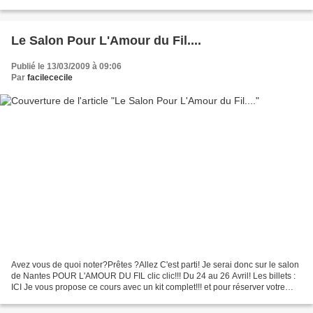
bouclées... U n petit tricot...
Le Salon Pour L'Amour du Fil....
Publié le 13/03/2009 à 09:06
Par
facilececile
Avez vous de quoi noter?Prêtes ?Allez C'est parti! Je serai donc sur le salon
de Nantes POUR L'AMOUR DU FIL clic clic!!! Du 24 au 26 Avril! Les billets :
ICI Je vous propose ce cours avec un kit complet!!! et pour réserver votre
Place téléphonez à Christelle...