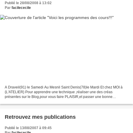
Publié le 28/08/2008 à 13:02
Par
facilececile
A Draveil(91) le Samedi Au Mesnil Saint Denis(78)le Mardi Et chez MOI à
{L'ATELIER} Pour apprendre une technique ,réaliser une des créas
présentes sur le Blog,pour vous faire PLAISIR,et passer une bonne
journée.... Horaire: de 10h00 à 16h00 Vendredi 24...
Retrouvez mes publications
Publié le 13/08/2007 à 09:45
Par
facilececile