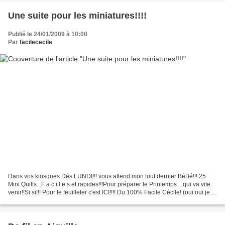
Une suite pour les miniatures!!!!
Publié le 24/01/2009 à 10:00
Par
facilececile
Dans vos kiosques Dés LUNDI!!! vous attend mon tout dernier BéBé!!! 25
Mini Quilts...F a c i l e s et rapides!!!Pour préparer le Printemps ...qui va vite
venir!!Si si!!! Pour le feuilleter c'est ICI!!!! Du 100% Facile Cécile! (oui oui je
sais... je surveille...