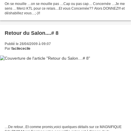
On se mouille ....on se mouille pas ....Cap ou pas cap.... Concernée ....Je me
sens ... Merci KTL pour ce relais....Et vous Concernée?? Alors DONNEZ!!! et
déshabillez vous....;-)!!
Retour du Salon....# 8
Publié le 28/04/2009 à 09:07
Par
facilececile
....De retour...Et comme promis,voici quelques détails sur ce MAGNIFIQUE