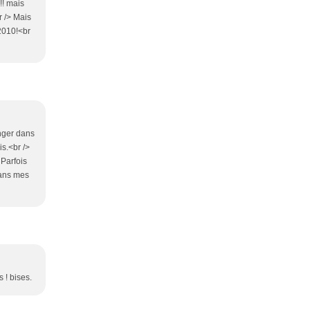
!! mais
r /> Mais
 2010!<br
onger dans
is.<br />
 Parfois
dans mes
 ! bises.