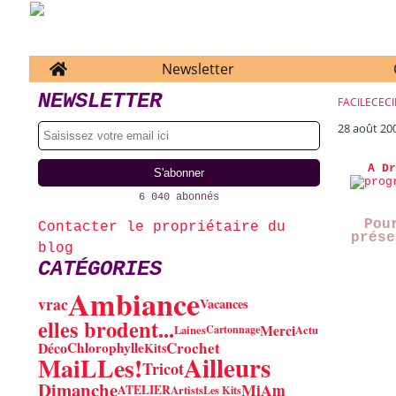
Home
Newsletter
NEWSLETTER
FACILECECI
28 août 20
A Dr
6 040 abonnés
Pou
Contacter le propriétaire du
prése
blog
CATÉGORIES
Ambiance
vrac
Vacances
elles brodent...
Merci
Laines
Cartonnage
Actu
Crochet
Déco
Chlorophylle
Kits
Ailleurs
MaiLLes!
Tricot
Dimanche
MiAm
ATELIER
Artists
Les Kits