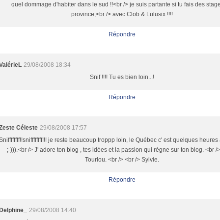
quel dommage d'habiter dans le sud !!<br /> je suis partante si tu fais des stag
province,<br /> avec Clob & Lulusix !!!!
Répondre
ValérieL
29/08/2008 18:34
Snif !!!! Tu es bien loin...!
Répondre
Zeste Céleste
29/08/2008 17:57
Sniffffffff!!sniffffffff!!! je reste beaucoup troppp loin, le Québec c' est quelques heure
;-))).<br /> J' adore ton blog , tes idées et la passion qui règne sur ton blog. <br />
Tourlou. <br /> <br /> Sylvie.
Répondre
Delphine_
29/08/2008 14:40