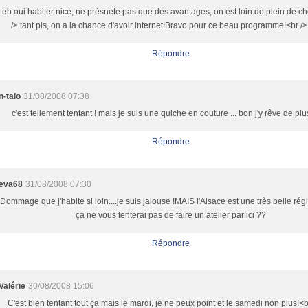
eh oui habiter nice, ne présnete pas que des avantages, on est loin de plein de c
/> tant pis, on a la chance d'avoir internet!Bravo pour ce beau programme!<br /
Répondre
n-talo
31/08/2008 07:38
c'est tellement tentant ! mais je suis une quiche en couture ... bon j'y rêve de pl
Répondre
eva68
31/08/2008 07:30
Dommage que j'habite si loin....je suis jalouse !MAIS l'Alsace est une très belle rég
ça ne vous tenterai pas de faire un atelier par ici ??
Répondre
Valérie
30/08/2008 15:06
C'est bien tentant tout ça mais le mardi, je ne peux point et le samedi non plus!<