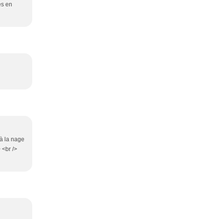
es en
s à la nage
 <br />