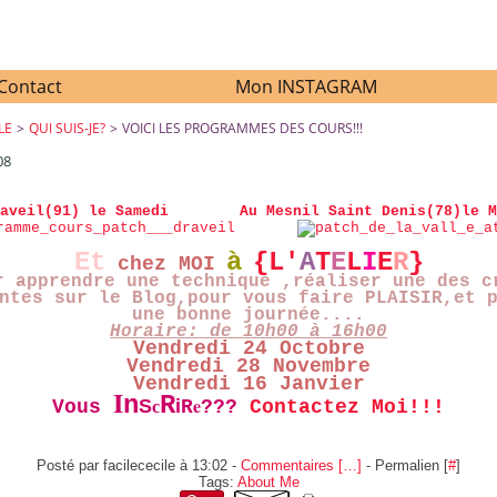
Contact
Mon INSTAGRAM
LE
>
QUI SUIS-JE?
>
VOICI LES PROGRAMMES DES COURS!!!
08
VOICI LES PROGRAMMES DES COURS!!!
aveil(91) le Samedi
Au Mesnil Saint Denis(78)le M
Et
à
{L'
A
T
E
L
I
E
R
}
chez MOI
r apprendre une technique ,réaliser une des c
ntes sur le Blog,pour vous faire PLAISIR,et 
une bonne journée....
Horaire: de 10h00 à 16h00
Vendredi 24 Octobre
Vendredi 28 Novembre
Vendredi 16 Janvier
I
n
R
e
S
i
Vous
R
???
Contactez Moi!!!
c
Posté par facilececile à 13:02 -
Commentaires [
…
]
- Permalien [
#
]
Tags:
About Me