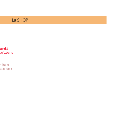
La SHOP
ardi
réas
passer