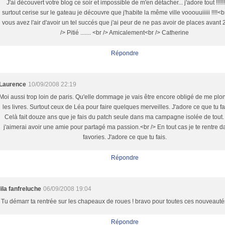
J'ai découvert votre blog ce soir et impossible de m'en détacher... j'adore tout !!!!!!
surtout cerise sur le gateau je découvre que j'habite la même ville vooouuiiiii !!!!<b
vous avez l'air d'avoir un tel succés que j'ai peur de ne pas avoir de places avant
/> Pitié ....... <br /> Amicalement<br /> Catherine
Répondre
Laurence
10/09/2008 22:19
Moi aussi trop loin de paris. Qu'elle dommage je vais être encore obligé de me pl
les livres. Surtout ceux de Léa pour faire quelques merveilles. J'adore ce que tu fa
Celà fait douze ans que je fais du patch seule dans ma campagne isolée de tout.
j'aimerai avoir une amie pour partagé ma passion.<br /> En tout cas je te rentre 
favories. J'adore ce que tu fais.
Répondre
lila fanfreluche
06/09/2008 19:04
Tu démarr ta rentrée sur les chapeaux de roues ! bravo pour toutes ces nouveautés
Répondre