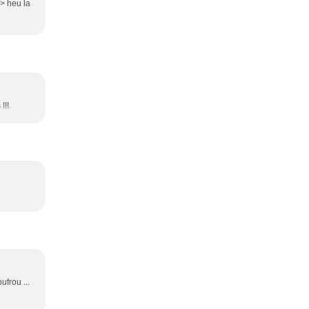
/> heu la
!!!
ufrou ...