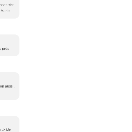
hoses!<br
> Marie
us prés
ion aussi,
br /> Me