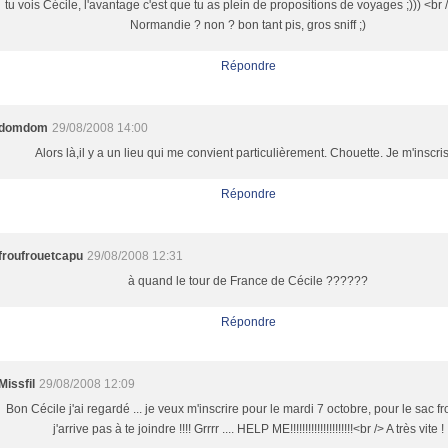
tu vois Cécile, l'avantage c'est que tu as plein de propositions de voyages ;))) <br 
Normandie ? non ? bon tant pis, gros sniff ;)
Répondre
domdom
29/08/2008 14:00
Alors là,il y a un lieu qui me convient particulièrement. Chouette. Je m'inscris 
Répondre
froufrouetcapu
29/08/2008 12:31
à quand le tour de France de Cécile ??????
Répondre
Missfil
29/08/2008 12:09
Bon Cécile j'ai regardé ... je veux m'inscrire pour le mardi 7 octobre, pour le sac fro
j'arrive pas à te joindre !!!! Grrrr .... HELP ME!!!!!!!!!!!!!!!!!!!!!<br /> A très vite !