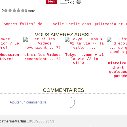
 ?
0 vote
Et une "Années folles" de Plus...
VOUS AIMEREZ AUSSI :
Obsession
et si les Vidéos
Tokyo ...mon ♥ #1
Livre!
revenaient ...??
la vie // la
ville ....
Histoire
d'art 
quelque
passé
COMMENTAIRES
Ajouter un commentaire
catherineMartini
10/10/2008 23:53