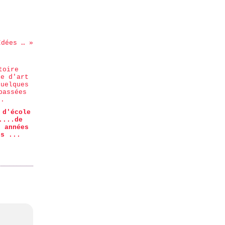
Facile Cécile dans Quiltmania et Idées &Tendances
 d'école
....de
s années
es ...