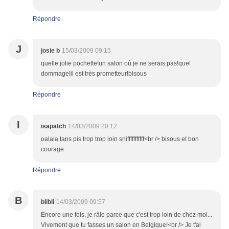
Répondre
J
josie b
15/03/2009 09:15
quelle jolie pochette!un salon oû je ne serais pas!quel
dommage!il est très prometteur!bisous
Répondre
I
isapatch
14/03/2009 20:12
oalala tans pis trop trop loin snifffffffffff<br /> bisous et bon
courage
Répondre
B
blibli
14/03/2009 09:57
Encore une fois, je râle parce que c'est trop loin de chez moi...
Vivement que tu fasses un salon en Belgique!<br /> Je t'ai