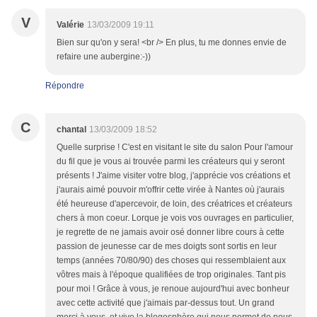
V
Valérie
13/03/2009 19:11
Bien sur qu'on y sera! <br /> En plus, tu me donnes envie de
refaire une aubergine:-))
Répondre
C
chantal
13/03/2009 18:52
Quelle surprise ! C'est en visitant le site du salon Pour l'amour
du fil que je vous ai trouvée parmi les créateurs qui y seront
présents ! J'aime visiter votre blog, j'apprécie vos créations et
j'aurais aimé pouvoir m'offrir cette virée à Nantes où j'aurais
été heureuse d'apercevoir, de loin, des créatrices et créateurs
chers à mon coeur. Lorque je vois vos ouvrages en particulier,
je regrette de ne jamais avoir osé donner libre cours à cette
passion de jeunesse car de mes doigts sont sortis en leur
temps (années 70/80/90) des choses qui ressemblaient aux
vôtres mais à l'époque qualifiées de trop originales. Tant pis
pour moi ! Grâce à vous, je renoue aujourd'hui avec bonheur
avec cette activité que j'aimais par-dessus tout. Un grand