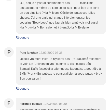
Oui, ben je n'y serai certainement pas !........... mais il me
plairait quand même de faire ce joli sac : peut-être une fiche
un peu plus tard ?<br /> Merci Cécile de toutes ces jolies
choses. J'ai une amie qui craque littéralement sur les
coussins "Betty boop" que j'aurais bien aimé voir moi aussi !
<br /> :-))<br /> Bon salon et à bientôt,<br /> Evelyne
Répondre
P
Ptite fanchon
13/03/2009 08:38
Je suis vraiment triste, je n'y serai pas... j'aurai aimé tellement
te voir, ton "univers en vrai" comme tu dis ! et puis Léa
Stansal, Kaffe fasset et la talentueuse japonaise... peut-être à
SMM ?<br /> En tout cas je penserai bien à vous toutes !<br />
Bon bon salon !
Répondre
F
florence pacaud
13/03/2009 08:30