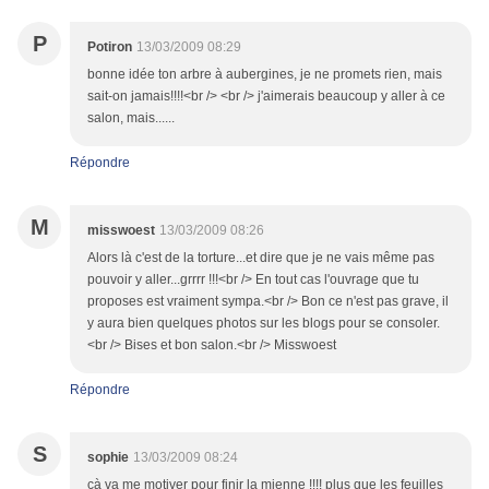
P
Potiron
13/03/2009 08:29
bonne idée ton arbre à aubergines, je ne promets rien, mais
sait-on jamais!!!!<br /> <br /> j'aimerais beaucoup y aller à ce
salon, mais......
Répondre
M
misswoest
13/03/2009 08:26
Alors là c'est de la torture...et dire que je ne vais même pas
pouvoir y aller...grrrr !!!<br /> En tout cas l'ouvrage que tu
proposes est vraiment sympa.<br /> Bon ce n'est pas grave, il
y aura bien quelques photos sur les blogs pour se consoler.
<br /> Bises et bon salon.<br /> Misswoest
Répondre
S
sophie
13/03/2009 08:24
çà va me motiver pour finir la mienne !!!! plus que les feuilles