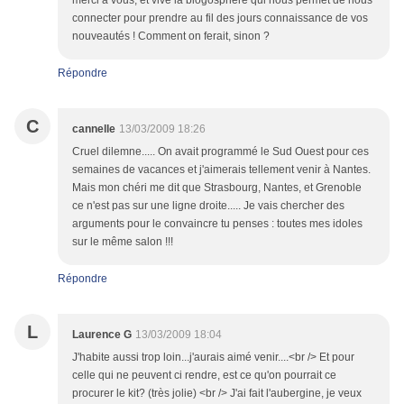
merci à vous, et vive la blogosphère qui nous permet de nous
connecter pour prendre au fil des jours connaissance de vos
nouveautés ! Comment on ferait, sinon ?
Répondre
C
cannelle
13/03/2009 18:26
Cruel dilemne..... On avait programmé le Sud Ouest pour ces
semaines de vacances et j'aimerais tellement venir à Nantes.
Mais mon chéri me dit que Strasbourg, Nantes, et Grenoble
ce n'est pas sur une ligne droite..... Je vais chercher des
arguments pour le convaincre tu penses : toutes mes idoles
sur le même salon !!!
Répondre
L
Laurence G
13/03/2009 18:04
J'habite aussi trop loin...j'aurais aimé venir....<br /> Et pour
celle qui ne peuvent ci rendre, est ce qu'on pourrait ce
procurer le kit? (très jolie) <br /> J'ai fait l'aubergine, je veux