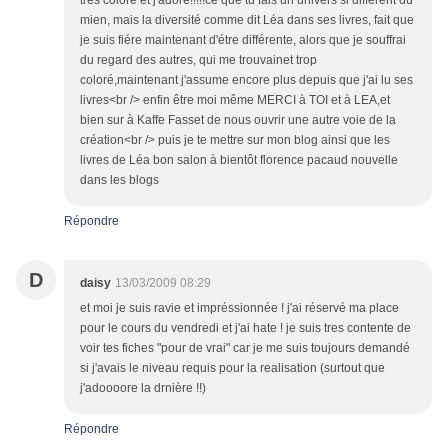
tres colore et j'adore!!!!!ce que tu fais un univers si différent du
mien, mais la diversité comme dit Léa dans ses livres, fait que
je suis fiére maintenant d'étre différente, alors que je souffrai
du regard des autres, qui me trouvainet trop
coloré,maintenant j'assume encore plus depuis que j'ai lu ses
livres<br /> enfin être moi même MERCI à TOI et à LEA,et
bien sur à Kaffe Fasset de nous ouvrir une autre voie de la
création<br /> puis je te mettre sur mon blog ainsi que les
livres de Léa bon salon à bientôt florence pacaud nouvelle
dans les blogs
Répondre
D
daisy
13/03/2009 08:29
et moi je suis ravie et impréssionnée ! j'ai réservé ma place
pour le cours du vendredi et j'ai hate ! je suis tres contente de
voir tes fiches "pour de vrai" car je me suis toujours demandé
si j'avais le niveau requis pour la realisation (surtout que
j'adoooore la drnière !!)
Répondre