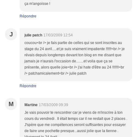
ça m'angoisse !
Répondre
J
julie patch
17/03/2009 12:54
coucou<br /> je fais partie de celles qui se sont inscrites au
stage du 24 avril.....et je suis vraiment impatiente !!!!!!<br /> je
révais depuis longtemps devant ton blog en me disant que
jamais je n'aurais l'occasion de........et voila que ça se
présente, alors quelle joie<br /> j'ai hate d'être au 24 !!!!!!!<br
/> patchamicalement<br /> julie patch
Répondre
M
Martine
17/03/2009 09:39
Je vais pouvoir te rencontrer car je viens de m'inscrire à ton
cours du vendredi . Il était temps car il ne restait que 2 places .
J'spère que me compétences seront suffisantes pour essayer
de faire une pochette presque...aussi jolie que la tienne .