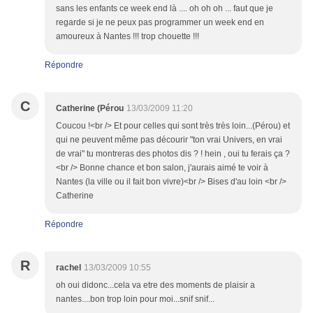
sans les enfants ce week end là .... oh oh oh ... faut que je
regarde si je ne peux pas programmer un week end en
amoureux à Nantes !!! trop chouette !!!
Répondre
C
Catherine (Pérou
13/03/2009 11:20
Coucou !<br /> Et pour celles qui sont très très loin...(Pérou) et
qui ne peuvent même pas décourir "ton vrai Univers, en vrai
de vrai" tu montreras des photos dis ? ! hein , oui tu ferais ça ?
<br /> Bonne chance et bon salon, j'aurais aimé te voir à
Nantes (la ville ou il fait bon vivre)<br /> Bises d'au loin <br />
Catherine
Répondre
R
rachel
13/03/2009 10:55
oh oui didonc...cela va etre des moments de plaisir a
nantes....bon trop loin pour moi...snif snif...