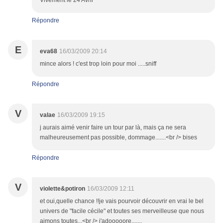
Vivement le 24 Avril
Répondre
E
eva68
16/03/2009 20:14
mince alors ! c'est trop loin pour moi .....sniff
Répondre
V
valae
16/03/2009 19:15
j aurais aimé venir faire un tour par là, mais ça ne sera
malheureusement pas possible, dommage.......<br /> bises
Répondre
V
violette&potiron
16/03/2009 12:11
et oui,quelle chance !!je vais pourvoir découvrir en vrai le bel
univers de "facile cécile" et toutes ses merveilleuse que nous
aimons toutes...<br /> j'adooooore.......