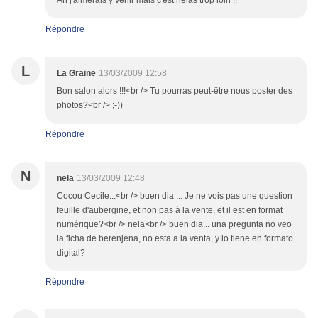
Ah j'aimerais y venir mais c'est hélas trop loin !!
Répondre
L
La Graine
13/03/2009 12:58
Bon salon alors !!!<br /> Tu pourras peut-être nous poster des
photos?<br /> ;-))
Répondre
N
nela
13/03/2009 12:48
Cocou Cecile...<br /> buen dia ... Je ne vois pas une question
feuille d'aubergine, et non pas à la vente, et il est en format
numérique?<br /> nela<br /> buen dia... una pregunta no veo
la ficha de berenjena, no esta a la venta, y lo tiene en formato
digital?
Répondre