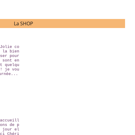
La SHOP
Jolie co
 la bien
ser pour
 sont en
t quelqu
! je vou
urnée...
accueill
ons de p
 jour el
ci Chéri