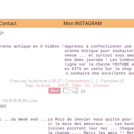
Contact
Mon INSTAGRAM
021
LA COURONNE ANTIQUE EN 4 VIDÉOS !
Apprenez à confectionner une 
uronne Antique pour souhaiter
venue ... et surtout vous amu
Une demi-journée ! Les Vidéos
ligne sur la chaine YOUTUBE e
es KITS en vente Sur la shop 
s souhaite Une excellente Jo
Posté par facilececile à 06:27 -
Commentaires [
…
]
- Permalien [
#
]
Tags:
Je brode...
,
SHOP
,
Vidéo
,
kit
,
couronne
z ?
0 vote
2021
LE VRAC ...DU WEEK END ...
Le Mois de JAnvier nous quitte pour 
ir le mois des amoureux ... Les bout
ivoines pointent leur nez ... Chaque
le change .... Merci les amis !! Mer