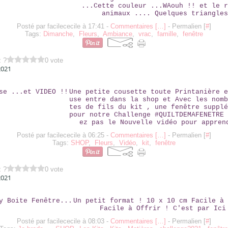
...Cette couleur ...WAouh !! et le r
animaux .... Quelques triangles
Posté par facilececile à 17:41 -
Commentaires [
…
]
- Permalien [
#
]
Tags:
Dimanche
,
Fleurs
,
Ambiance
,
vrac
,
famille
,
fenêtre
z ?
0 vote
2021
NARCISSE ...ET VIDEO !!
Une petite cousette toute Printanière e
use entre dans la shop et Avec les nomb
tes de fils du kit , une fenêtre supplé
pour notre Challenge #QUILTDEMAFENETRE 
ez pas le Nouvelle vidéo pour appren
Posté par facilececile à 06:25 -
Commentaires [
…
]
- Permalien [
#
]
Tags:
SHOP
,
Fleurs
,
Vidéo
,
kit
,
fenêtre
z ?
0 vote
2021
LA BABY BOITE FENÊTRE...
Un petit format ! 10 x 10 cm Facile à 
Facile à Offrir ! C'est par Ici
Posté par facilececile à 08:03 -
Commentaires [
…
]
- Permalien [
#
]