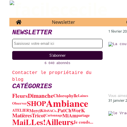
Home
Newsletter
NEWSLETTER
1 février 2
6 040 abonnés
Contacter le propriétaire du
blog
CATÉGORIES
Dimanche
Fleurs
Chlorophylle
Laines
Vous aime
Ambiance
31 janvier 
SHOP
Observer
PatChWorK
Merci
ATELIER
Kits
SACs..
Matières
MiAm
Tricot
partage
Cartonnage
Ailleurs
MaiLLes!
Je couds...