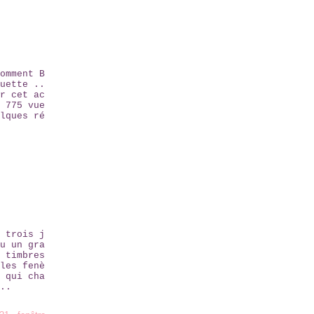
omment B
uette ..
r cet ac
 775 vue
lques ré
 trois j
u un gra
 timbres
les fenè
 qui cha
..