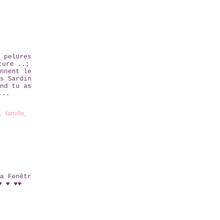
e
 pelures
ture ..;
nnent le
s Sardin
nd tu as
...
,
famille
,
a Fenêtr
♥ ♥ ♥♥