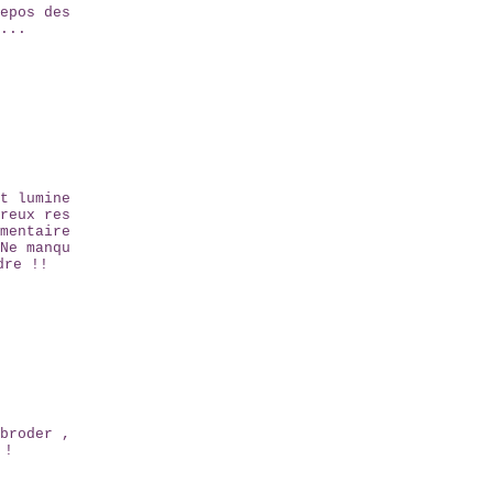
epos des
...
t lumine
reux res
mentaire
Ne manqu
dre !!
broder ,
 !