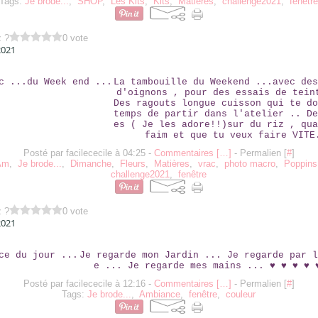
Tags:
Je brode...
,
SHOP
,
Les Kits
,
Kits
,
Matières
,
challenge2021
,
fenêtr
z ?
0 vote
2021
LE VRAC ...DU WEEK END ...
La tambouille du Weekend ...avec des
d'oignons , pour des essais de tein
Des ragouts longue cuisson qui te do
temps de partir dans l'atelier .. De
es ( Je les adore!!)sur du riz , qua
faim et que tu veux faire VITE
Posté par facilececile à 04:25 -
Commentaires [
…
]
- Permalien [
#
]
Am
,
Je brode...
,
Dimanche
,
Fleurs
,
Matières
,
vrac
,
photo macro
,
Poppins
challenge2021
,
fenêtre
z ?
0 vote
2021
AMBIANCE DU JOUR ...
Je regarde mon Jardin ... Je regarde par l
e ... Je regarde mes mains ... ♥ ♥ ♥ ♥ 
Posté par facilececile à 12:16 -
Commentaires [
…
]
- Permalien [
#
]
Tags:
Je brode...
,
Ambiance
,
fenêtre
,
couleur