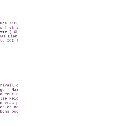
ube !!CL
s ! et s
♥♥♥ ( OU
pas Bien
te ICI !
ravail d
ge ! Mai
ouceur e
lie Neig
n vrac p
es et no
bons pou