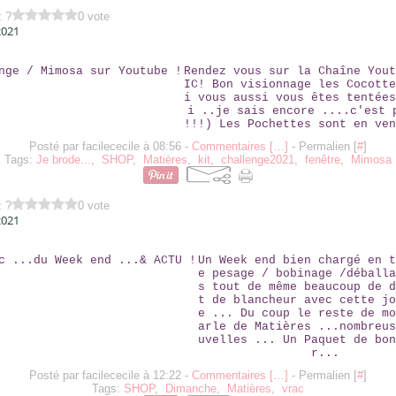
z ?
0 vote
2021
CHALLENGE / MIMOSA SUR YOUTUBE !
Rendez vous sur la Chaîne Yout
IC! Bon visionnage les Cocotte
i vous aussi vous êtes tentées
i ..je sais encore ....c'est 
!!!) Les Pochettes sont en ven
Posté par facilececile à 08:56 -
Commentaires [
…
]
- Permalien [
#
]
Tags:
Je brode...
,
SHOP
,
Matières
,
kit
,
challenge2021
,
fenêtre
,
Mimosa
z ?
0 vote
2021
LE VRAC ...DU WEEK END ...& ACTU !
Un Week end bien chargé en t
e pesage / bobinage /déballa
s tout de même beaucoup de d
t de blancheur avec cette jo
e ... Du coup le reste de mo
arle de Matières ...nombreus
uvelles ... Un Paquet de bon
r...
Posté par facilececile à 12:22 -
Commentaires [
…
]
- Permalien [
#
]
Tags:
SHOP
,
Dimanche
,
Matières
,
vrac