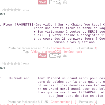
z ?
0 vote
2021
VIDÉO : FLEUR [RAQUETTE]
4ème vidéo ! Sur Ma Chaine You tube! C
roder une petite fleur en forme de Raq
♥ Bon visionnage à toutes et MERCI pou
cueil ! { Votre chaîne a enregistré 11
s au cours des 28 derniers jours } Que
ponses à vos questions...
Posté par facilececile à 07:51 -
Commentaires [
…
]
- Permalien [
#
]
Tags:
Vidéo
,
challenge2021
,
fenêtre
,
quilt
z ?
0 vote
2021
LE VRAC ...DU WEEK END ...
Tout d'abord un Grand merci pour ces
ours de soldes sur la shop qui ont e
nd succés ! j'ai dévalisé mon APC en
!! Un Grand merci aussi pour ces bel
tres qui naissent sur INSTAGRAM , et
que jour sont de plus en plus.
Posté par facilececile à 11:35 -
Commentaires [
…
]
- Permalien [
#
]