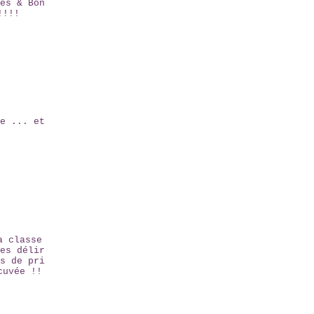
es & Bon
!!!!
e ... et
a classe
es délir
s de pri
cuvée !!