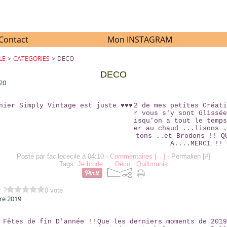
Contact
Mon INSTAGRAM
LE
>
CATEGORIES
>
DECO
DECO
20
LE DERNIER SIMPLY VINTAGE EST JUSTE ♥♥♥
2 de mes petites Créati
r vous s'y sont Glissée
isqu'on a tout le temps
er au chaud ...lisons .
tons ..et Brodons !! Q
A....MERCI !!
Posté par facilececile à 04:10 -
Commentaires [
…
]
- Permalien [
#
]
Tags:
Je brode...
,
Déco
,
Quiltmania
z ?
0 vote
re 2019
BONNES FÊTES DE FIN D'ANNÉE !!
Que les derniers moments de 2019