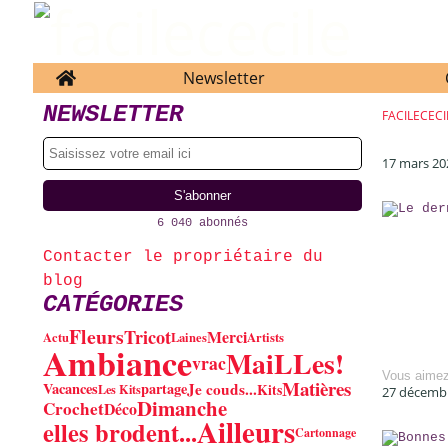
Home
Newsletter
NEWSLETTER
FACILECECI
17 mars 20
6 040 abonnés
Contacter le propriétaire du
blog
CATÉGORIES
Fleurs
Tricot
Merci
Actu
Laines
Artists
Ambiance
MaiLLes!
vrac
Vous aime
Matières
Je couds...
Vacances
partage
Kits
Les Kits
27 décemb
Dimanche
Crochet
Déco
Ailleurs
elles brodent...
Cartonnage