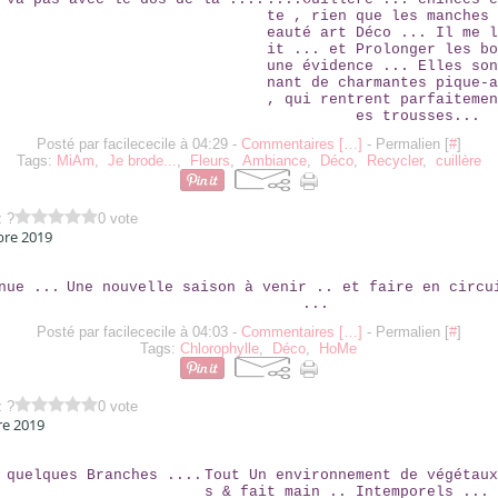
te , rien que les manches 
eauté art Déco ... Il me l
it ... et Prolonger les bo
une évidence ... Elles son
nant de charmantes pique-a
, qui rentrent parfaitemen
es trousses...
Posté par facilececile à 04:29 -
Commentaires [
…
]
- Permalien [
#
]
Tags:
MiAm
,
Je brode...
,
Fleurs
,
Ambiance
,
Déco
,
Recycler
,
cuillère
z ?
0 vote
bre 2019
BIENVENUE ...
Une nouvelle saison à venir .. et faire en circu
...
Posté par facilececile à 04:03 -
Commentaires [
…
]
- Permalien [
#
]
Tags:
Chlorophylle
,
Déco
,
HoMe
z ?
0 vote
re 2019
ENCORE QUELQUES BRANCHES ....
Tout Un environnement de végétaux
s & fait main .. Intemporels ... 