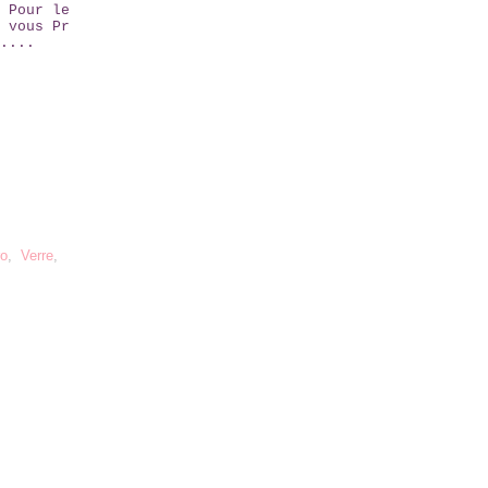
 Pour le
 vous Pr
....
ro
,
Verre
,
ces cookies