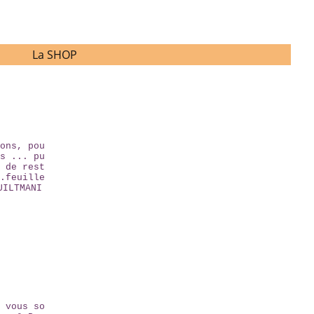
La SHOP
ons, pou
s ... pu
 de rest
.feuille
UILTMANI
 vous so