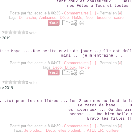
ient doux et chaleureux ... Bell
nes Fêtes à Tous et toutes 
Posté par facilececile à 06:35 -
Commentaires [
…
]
- Permalien [
#
]
Tags:
Dimanche
,
Ambiance
,
Déco
,
HoMe
,
Noël
,
broderie
,
cadre
z ?
0 vote
e 2019
UNE PETITE MAYA ....
Une petite envie de jouer ..;elle est drôl
mimi ... je m'entraine ...
Posté par facilececile à 04:07 -
Commentaires [
…
]
- Permalien [
#
]
Tags:
Déco
,
Bijoux
,
textile
z ?
0 vote
re 2019
ELLES ...ICI POUR LES CUILLÈRES ...
les 2 copines au fond de l
... Le matos de base .... D
es hivernaux ... Ou des air
ncesse ... Une bien belle 
Bravo les filles !!
Posté par facilececile à 04:39 -
Commentaires [
…
]
- Permalien [
#
]
Tags:
Je brode...
,
Déco
,
elles brodent...
,
ATELIER
,
cuillère