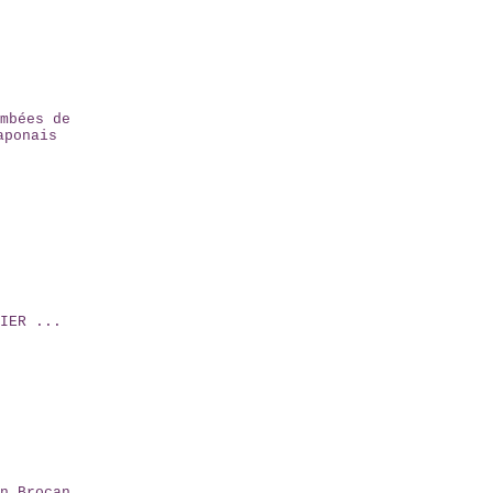
mbées de
aponais
IER ...
n Brocan