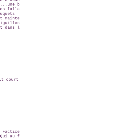
...une b
es falla
uquets =
t mainte
iguilles
t dans l
it court
 Factice
Qui au f