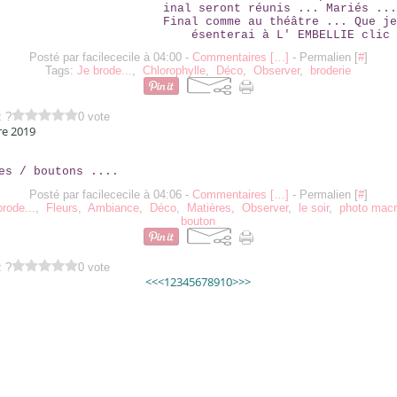
inal seront réunis ... Mariés ...
Final comme au théâtre ... Que je
ésenterai à L' EMBELLIE clic 
Posté par facilececile à 04:00 -
Commentaires [
…
]
- Permalien [
#
]
Tags:
Je brode...
,
Chlorophylle
,
Déco
,
Observer
,
broderie
z ?
0 vote
re 2019
BRANCHES / BOUTONS ....
Posté par facilececile à 04:06 -
Commentaires [
…
]
- Permalien [
#
]
brode...
,
Fleurs
,
Ambiance
,
Déco
,
Matières
,
Observer
,
le soir
,
photo mac
bouton
z ?
0 vote
<<
<
1
2
3
4
5
6
7
8
9
10
>
>>
Contact
Signaler un abus
C.G.U.
Cookies et données personnelles
Préféren