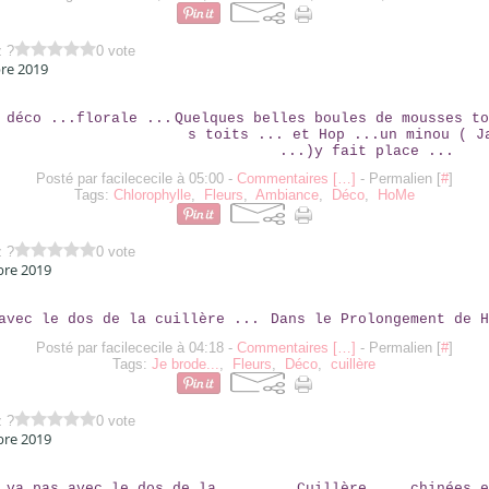
z ?
0 vote
re 2019
PETITE DÉCO ...FLORALE ...
Quelques belles boules de mousses to
s toits ... et Hop ...un minou ( J
...)y fait place ...
Posté par facilececile à 05:00 -
Commentaires [
…
]
- Permalien [
#
]
Tags:
Chlorophylle
,
Fleurs
,
Ambiance
,
Déco
,
HoMe
z ?
0 vote
bre 2019
SI SI AVEC LE DOS DE LA CUILLÈRE ...
Dans le Prolongement de H
Posté par facilececile à 04:18 -
Commentaires [
…
]
- Permalien [
#
]
Tags:
Je brode...
,
Fleurs
,
Déco
,
cuillère
z ?
0 vote
bre 2019
ELLE Y VA PAS AVEC LE DOS DE LA ....
....Cuillère ... chinées e