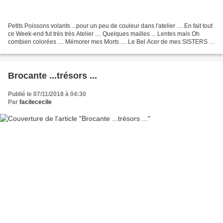
Petits Poissons volants ...pour un peu de couleur dans l'atelier .... En fait tout
ce Week-end fut très très Atelier .... Quelques mailles ... Lentes mais Oh
combien colorées .... Mémorer mes Morts .... Le Bel Acer de mes SISTERS a
quelques années ......
Brocante ...trésors ...
Publié le 07/11/2018 à 04:30
Par
facilececile