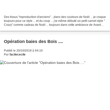
Des tissus "reproduction d'anciens" ..;dans des couleurs de Noël ... je craque
toujours pour ce style ... et du coup ... j'ai même débuté un petit carnet style "
Crazy" comme cadeau de Noël ... toujours dans cette ambiance de Avant
Noël ... Quelques Réveils...
Opération baies des Bois ....
Publié le 20/10/2018 à 04:10
Par
facilececile