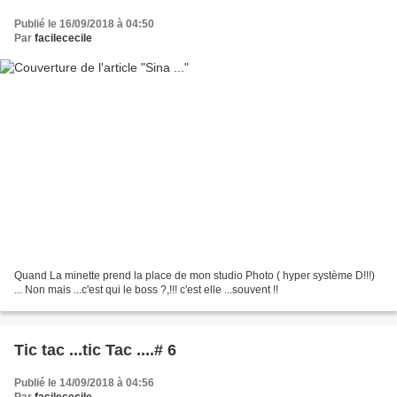
Publié le 16/09/2018 à 04:50
Par
facilececile
Quand La minette prend la place de mon studio Photo ( hyper système D!!!)
... Non mais ...c'est qui le boss ?,!!! c'est elle ...souvent !!
Tic tac ...tic Tac ....# 6
Publié le 14/09/2018 à 04:56
Par
facilececile