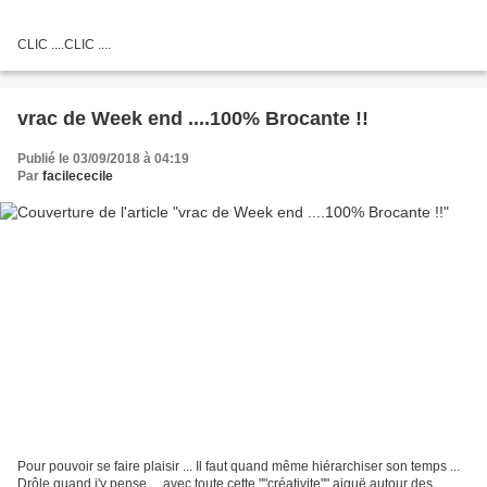
CLIC ....CLIC ....
vrac de Week end ....100% Brocante !!
Publié le 03/09/2018 à 04:19
Par
facilececile
Pour pouvoir se faire plaisir ... Il faut quand même hiérarchiser son temps ...
Drôle quand j'y pense ....avec toute cette ""créativite"" aiguë autour des