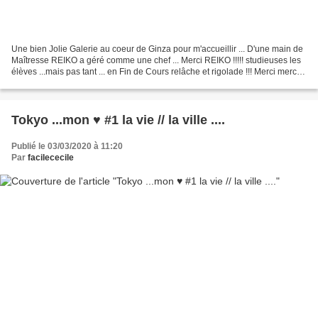
Une bien Jolie Galerie au coeur de Ginza pour m'accueillir ... D'une main de
Maîtresse REIKO a géré comme une chef ... Merci REIKO !!!!! studieuses les
élèves ...mais pas tant ... en Fin de Cours relâche et rigolade !!! Merci merci
Reiko , Makiko et aussi...
Tokyo ...mon ♥ #1 la vie // la ville ....
Publié le 03/03/2020 à 11:20
Par
facilececile