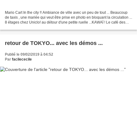
Mario Cart In the city !! Ambiance de ville avec un peu de tout ... Beaucoup
de taxis , une mariée qui veut être prise en photo en bloquant la circulation ...
8 étages chez Uniclo! au détour d'une petite ruelle ...KAWAÏ ! Le café des
chiens .... Les pas...
retour de TOKYO... avec les démos ...
Publié le 09/02/2019 à 04:52
Par
facilececile