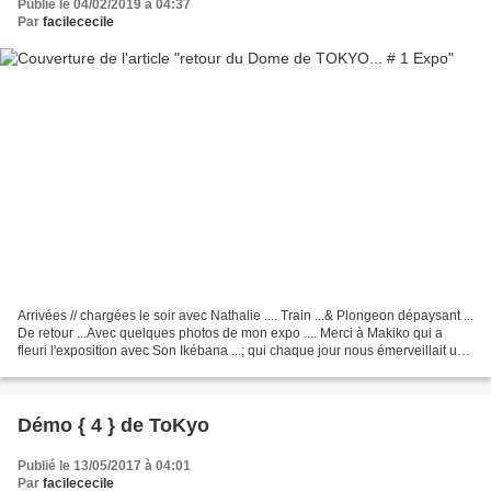
Publié le 04/02/2019 à 04:37
Par
facilececile
Arrivées // chargées le soir avec Nathalie .... Train ...& Plongeon dépaysant ...
De retour ...Avec quelques photos de mon expo .... Merci à Makiko qui a
fleuri l'exposition avec Son Ikébana ...; qui chaque jour nous émerveillait un
peu plus ... Happy...
Démo { 4 } de ToKyo
Publié le 13/05/2017 à 04:01
Par
facilececile