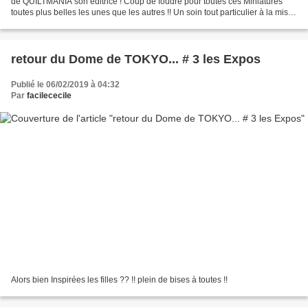
de QUILTMANIA son éditrice ! Coup de foudre pour toutes ces Miniatures
toutes plus belles les unes que les autres !! Un soin tout particulier à la mise
en scène .... Et même un peu...
retour du Dome de TOKYO... # 3 les Expos
Publié le 06/02/2019 à 04:32
Par
facilececile
Alors bien Inspirées les filles ?? !! plein de bises à toutes !!