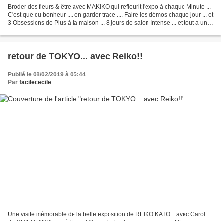
Broder des fleurs & être avec MAKIKO qui refleurit l'expo à chaque Minute ...
C'est que du bonheur .... en garder trace .... Faire les démos chaque jour ... et
3 Obsessions de Plus à la maison ... 8 jours de salon Intense ... et tout a une
FIN ... 2020...
retour de TOKYO... avec Reiko!!
Publié le 08/02/2019 à 05:44
Par
facilececile
Une visite mémorable de la belle exposition de REIKO KATO ...avec Carol