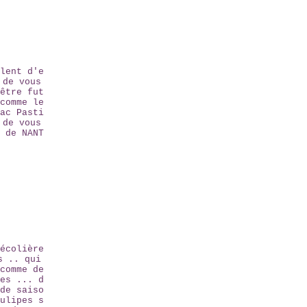
lent d'e
 de vous
être fut
comme le
ac Pasti
 de vous
 de NANT
écolière
s .. qui
comme de
es ... d
de saiso
ulipes s