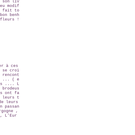
 son liv
eu modif
 fait to
bon benh
fleurs !
er à ces
 se croi
 rencont
 ... ( e
s .... L
 brodeus
s ont fa
 leurs t
de leurs
n passan
rgogne ,
, L'Eur