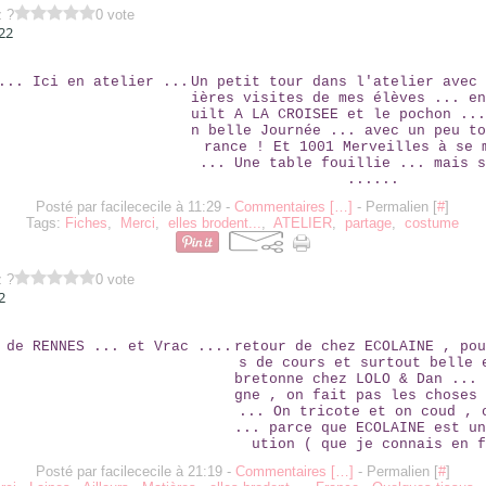
z ?
0 vote
22
ELLES ... ICI EN ATELIER ...
Un petit tour dans l'atelier avec 
ières visites de mes élèves ... en
uilt A LA CROISEE et le pochon ...
n belle Journée ... avec un peu to
rance ! Et 1001 Merveilles à se 
... Une table fouillie ... mais s
......
Posté par facilececile à 11:29 -
Commentaires [
…
]
- Permalien [
#
]
Tags:
Fiches
,
Merci
,
elles brodent...
,
ATELIER
,
partage
,
costume
z ?
0 vote
2
RETOUR DE RENNES ... ET VRAC ....
retour de chez ECOLAINE , pou
s de cours et surtout belle 
bretonne chez LOLO & Dan ... 
gne , on fait pas les choses 
... On tricote et on coud , 
... parce que ECOLAINE est un
ution ( que je connais en f
Posté par facilececile à 21:19 -
Commentaires [
…
]
- Permalien [
#
]