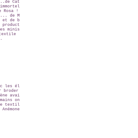
..de Cat
immortel
e Rosa !
... de M
 et de b
 product
es minis
textile
.
c les él
r broder
ène avai
mains on
e textil
 Anémone