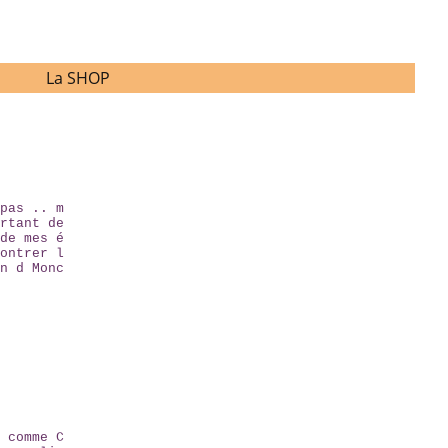
La SHOP
pas .. m
rtant de
de mes é
ontrer l
n d Monc
 comme C