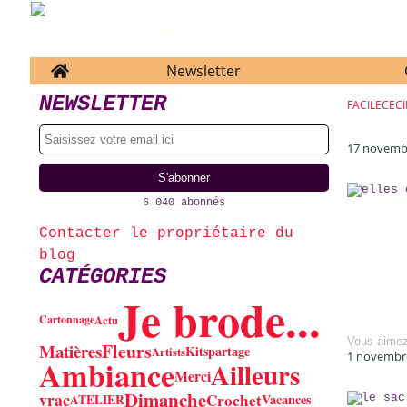
Home
Newsletter
NEWSLETTER
FACILECECI
17 novemb
6 040 abonnés
Contacter le propriétaire du
blog
CATÉGORIES
Je brode...
Cartonnage
Actu
Vous aime
Fleurs
Matières
partage
Kits
Artists
1 novembr
Ambiance
Ailleurs
Merci
Dimanche
vrac
Crochet
Vacances
ATELIER