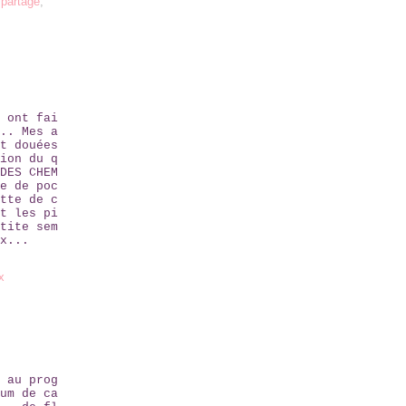
,
partage
,
 ont fai
.. Mes a
t douées
ion du q
DES CHEM
e de poc
tte de c
t les pi
tite sem
x...
x
 au prog
um de ca