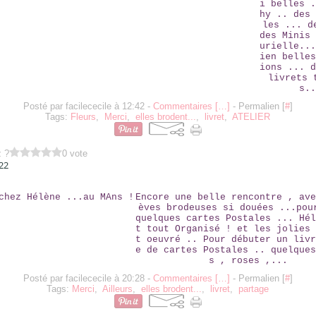
i belles .
hy .. des 
les ... d
des Minis 
urielle...
ien belles
ions ... d
livrets 
s..
Posté par facilececile à 12:42 -
Commentaires [
…
]
- Permalien [
#
]
Tags:
Fleurs
,
Merci
,
elles brodent...
,
livret
,
ATELIER
z ?
0 vote
22
ELLES CHEZ HÉLÈNE ...AU MANS !
Encore une belle rencontre , ave
èves brodeuses si douées ...pou
quelques cartes Postales ... Hél
t tout Organisé ! et les jolies 
t oeuvré .. Pour débuter un livr
e de cartes Postales .. quelques
s , roses ,...
Posté par facilececile à 20:28 -
Commentaires [
…
]
- Permalien [
#
]
Tags:
Merci
,
Ailleurs
,
elles brodent...
,
livret
,
partage