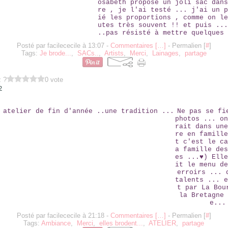
osabeth propose un joli sac dans
re , je l'ai testé ... j'ai un p
ié les proportions , comme on le
utes très souvent !! et puis ...
..pas résisté à mettre quelques 
Posté par facilececile à 13:07 -
Commentaires [
…
]
- Permalien [
#
]
Tags:
Je brode...
,
SACs..
,
Artists
,
Merci
,
Lainages
,
partage
z ?
0 vote
2
LE BEL ATELIER DE FIN D'ANNÉE ..UNE TRADITION ...
Ne pas se fi
photos ... on
rait dans une
re en famille
t c'est le ca
a famille des
es ...♥) Elle
it le menu de
erroirs ... 
talents ... e
t par La Bou
la Bretagne 
e...
Posté par facilececile à 21:18 -
Commentaires [
…
]
- Permalien [
#
]
Tags:
Ambiance
,
Merci
,
elles brodent...
,
ATELIER
,
partage