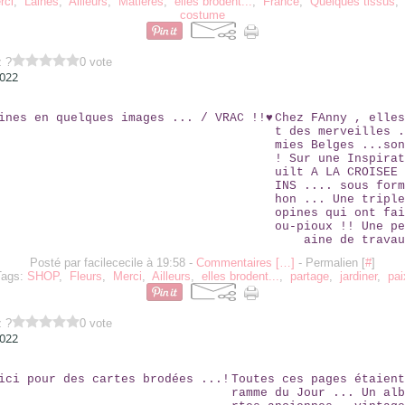
rci
,
Laines
,
Ailleurs
,
Matières
,
elles brodent...
,
France
,
Quelques tissus
costume
z ?
0 vote
2022
2 SEMAINES EN QUELQUES IMAGES ... / VRAC !!♥
Chez FAnny , elles
t des merveilles .
mies Belges ...son
! Sur une Inspirat
uilt A LA CROISEE 
INS .... sous form
hon ... Une triple
opines qui ont fai
ou-pioux !! Une pe
aine de travau
Posté par facilececile à 19:58 -
Commentaires [
…
]
- Permalien [
#
]
Tags:
SHOP
,
Fleurs
,
Merci
,
Ailleurs
,
elles brodent...
,
partage
,
jardiner
,
pai
z ?
0 vote
2022
ELLES ICI POUR DES CARTES BRODÉES ...!
Toutes ces pages étaient
ramme du Jour ... Un alb