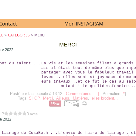
Contact
Mon INSTAGRAM
LE
>
CATEGORIES
>
MERCI
MERCI
re 2022
ELLES ONT DU TALENT ...
La vie et les semaines filent à grands 
ais il était tout de même plus que impo
partager avec vous le fabuleux travail 
lèves .. elles sont si joyeuses de me m
eurs travaux ..et ce fût le cas au salo
outant ! Le quiltdemafenetre...
Posté par facilececile à 13:12 -
Commentaires [
…
]
- Permalien [
#
]
Tags:
SHOP
,
Merci
,
Ailleurs
,
Matières
,
elles brodent...
z ?
0 vote
e 2022
LE SAC LAINAGE DE COSABETH ...
L'envie de faire du lainage , et