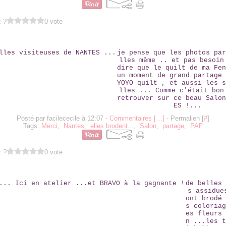
z ?
0 vote
LES BELLES VISITEUSES DE NANTES ...
je pense que les photos par
lles même .. et pas besoin
dire que le quilt de ma Fen
un moment de grand partage 
YOYO quilt , et aussi les s
lles ... Comme c'était bon
retrouver sur ce beau Salon
ES !...
Posté par facilececile à 12:07 -
Commentaires [
…
]
- Permalien [
#
]
Tags:
Merci
,
Nantes
,
elles brodent...
,
Salon
,
partage
,
PAF
z ?
0 vote
2
ELLES ... ICI EN ATELIER ...ET BRAVO À LA GAGNANTE !
de belles 
s assidue
ont brodé 
s coloriag
es fleurs 
n ...les t