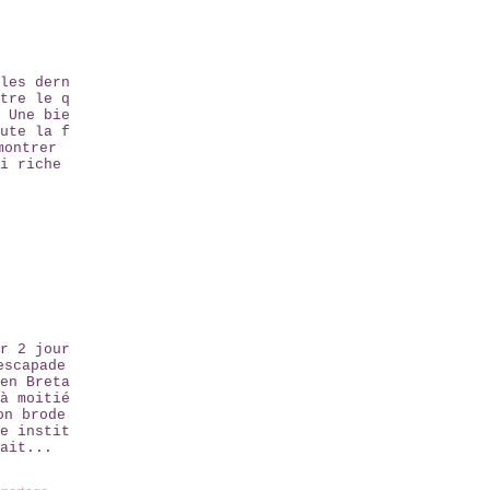
les dern
tre le q
 Une bie
ute la f
montrer
i riche
r 2 jour
escapade
en Breta
à moitié
on brode
e instit
ait...