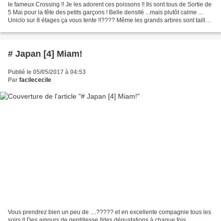
le fameux Crossing !! Je les adorent ces poissons !! Ils sont tous de Sortie de
5 Mai pour la fête des petits garçons ! Belle densité ...mais plutôt calme ...
Uniclo sur 8 étages ça vous tente !!???? Même les grands arbres sont taillés
comme des Bonsaï...
# Japan [4] Miam!
Publié le 05/05/2017 à 04:53
Par
facilececile
Vous prendrez bien un peu de ....????? et en excellente compagnie tous les
soirs !! Des amours de gentillesse !!des dégustations à chaque fois