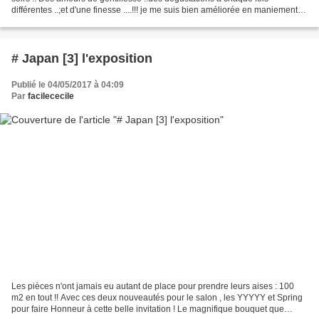
différentes ..;et d'une finesse ....!!! je me suis bien améliorée en maniement
des baguettes , et mes papilles...
# Japan [3] l'exposition
Publié le 04/05/2017 à 04:09
Par
facilececile
Les pièces n'ont jamais eu autant de place pour prendre leurs aises : 100
m2 en tout !! Avec ces deux nouveautés pour le salon , les YYYYY et Spring
pour faire Honneur à cette belle invitation ! Le magnifique bouquet que