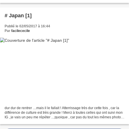
Makiko a composé , Makiko ma traductrice...
# Japan [1]
Publié le 02/05/2017 à 16:44
Par
facilececile
dur dur de rentrer ....mais il le fallait ! Atterrissage très dur cette fois , car la
différence de culture est très grande ! Merci à toutes celles qui ont suivi mon
IG , je vais un peu me répéter ...;quoique , car pas du tout les mêmes photos
... Il...