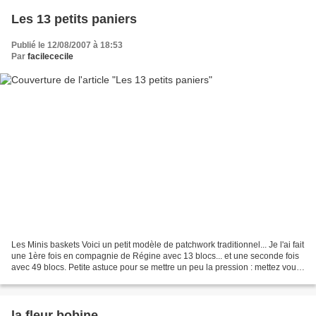
Les 13 petits paniers
Publié le 12/08/2007 à 18:53
Par
facilececile
Les Minis baskets Voici un petit modèle de patchwork traditionnel... Je l'ai fait
une 1ère fois en compagnie de Régine avec 13 blocs... et une seconde fois
avec 49 blocs. Petite astuce pour se mettre un peu la pression : mettez vous
en duo en vou s échangeant...
la fleur bobine