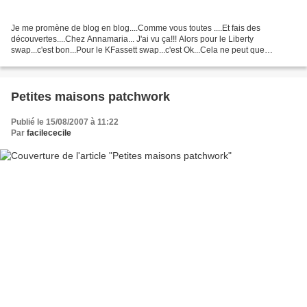
Je me promène de blog en blog....Comme vous toutes ....Et fais des
découvertes....Chez Annamaria... J'ai vu ça!!! Alors pour le Liberty
swap...c'est bon...Pour le KFassett swap...c'est Ok...Cela ne peut que
convenir à nous toutes couturières...Mais je...
Petites maisons patchwork
Publié le 15/08/2007 à 11:22
Par
facilececile