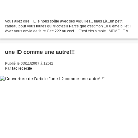
Vous allez dire ...Elle nous soûle avec ses Aiguilles... mais Là...un petit
cadeau pour vous toutes qui tricotez!!! Parce que c'est mon 10 0 ème billet!!!
Avez vous envie de faire Ceci??? ou ceci.... C'est très simple...MÊME ..F A
ciL e !!! Tout en image...Cliquez...
une ID comme une autre!!!
Publié le 03/11/2007 à 12:41
Par
facilececile