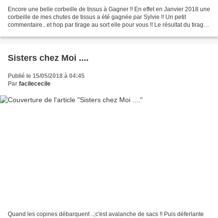
Encore une belle corbeille de tissus à Gagner !! En effet en Janvier 2018 une
corbeille de mes chutes de tissus a été gagnée par Sylvie !! Un petit
commentaire...et hop par tirage au sort elle pour vous !! Le résultat du tirage
au sort vendredi matin...
Sisters chez Moi ....
Publié le 15/05/2018 à 04:45
Par
facilececile
Quand les copines débarquent ..;c'est avalanche de sacs !! Puis déferlante