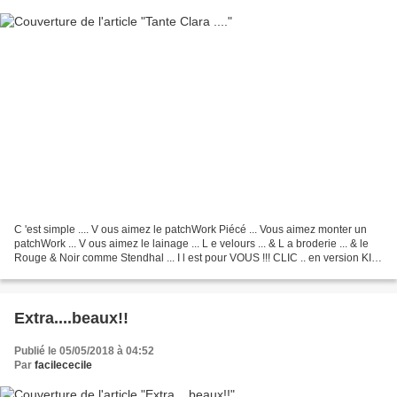
C 'est simple .... V ous aimez le patchWork Piécé ... Vous aimez monter un
patchWork ... V ous aimez le lainage ... L e velours ... & L a broderie ... & le
Rouge & Noir comme Stendhal ... I l est pour VOUS !!! CLIC .. en version KIT
clic ou en Livret...
Extra....beaux!!
Publié le 05/05/2018 à 04:52
Par
facilececile