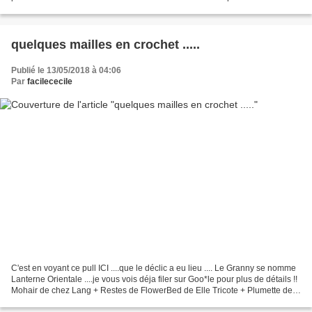
viennent du trottoir...
quelques mailles en crochet .....
Publié le 13/05/2018 à 04:06
Par
facilececile
C'est en voyant ce pull ICI ....que le déclic a eu lieu .... Le Granny se nomme
Lanterne Orientale ....je vous vois déja filer sur Goo*le pour plus de détails !!
Mohair de chez Lang + Restes de FlowerBed de Elle Tricote + Plumette de
la Droguerie .......