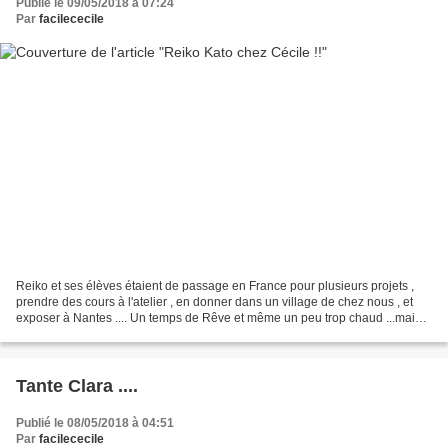
Publié le 09/05/2018 à 07:24
Par
facilececile
Reiko et ses élèves étaient de passage en France pour plusieurs projets ,
prendre des cours à l'atelier , en donner dans un village de chez nous , et
exposer à Nantes .... Un temps de Rêve et même un peu trop chaud ...mais
pas de soucis pour elles ....elles...
Tante Clara ....
Publié le 08/05/2018 à 04:51
Par
facilececile