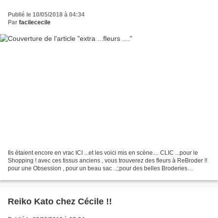
Publié le 10/05/2018 à 04:34
Par
facilececile
Ils étaient encore en vrac ICI ...et les voici mis en scène.... CLIC ...pour le
Shopping ! avec ces tissus anciens , vous trouverez des fleurs à ReBroder !!
pour une Obsession , pour un beau sac ..;;pour des belles Broderies
embellissantes !! Ils sont...
Reiko Kato chez Cécile !!