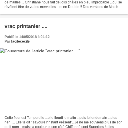
de mailles ... Christiane nous fait de jolis châles en bleu improbable ...qui se
révèlent être de vraies merveilles ..;et en Double !! Des versions de Match &
Move de Ghislaine...
vrac printanier ....
Publié le 14/05/2018 à 04:12
Par
facilececile
Cette fleur est Temporelle ...elle fleurit le matin ...puis le lendemain ...plus
rien .... Elle te dit " savoure l'instant Présent"... je ne me souviens plus de son
petit nom ...mais sa couleur et son côté Chiffonné sont Superbes ! elles